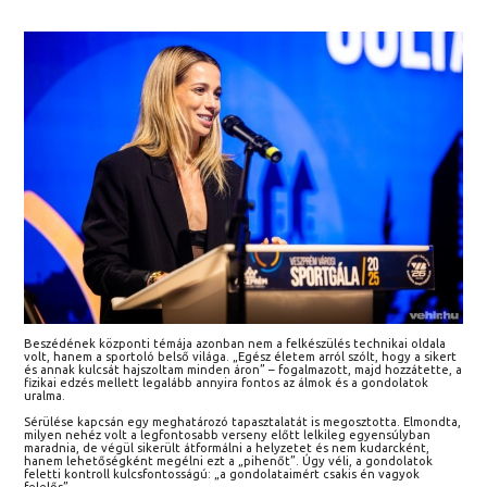
Beszédének központi témája azonban nem a felkészülés technikai oldala
volt, hanem a sportoló belső világa. „Egész életem arról szólt, hogy a sikert
és annak kulcsát hajszoltam minden áron” – fogalmazott, majd hozzátette, a
fizikai edzés mellett legalább annyira fontos az álmok és a gondolatok
uralma.
Sérülése kapcsán egy meghatározó tapasztalatát is megosztotta. Elmondta,
milyen nehéz volt a legfontosabb verseny előtt lelkileg egyensúlyban
maradnia, de végül sikerült átformálni a helyzetet és nem kudarcként,
hanem lehetőségként megélni ezt a „pihenőt”. Úgy véli, a gondolatok
feletti kontroll kulcsfontosságú: „a gondolataimért csakis én vagyok
felelős”.