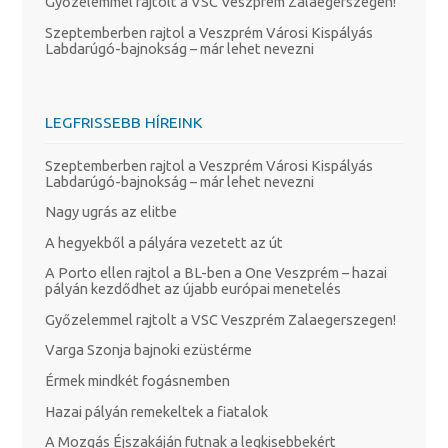
Győzelemmel rajtolt a VSC Veszprém Zalaegerszegen!
Szeptemberben rajtol a Veszprém Városi Kispályás
Labdarúgó-bajnokság – már lehet nevezni
LEGFRISSEBB HÍREINK
Szeptemberben rajtol a Veszprém Városi Kispályás
Labdarúgó-bajnokság – már lehet nevezni
Nagy ugrás az elitbe
A hegyekből a pályára vezetett az út
A Porto ellen rajtol a BL-ben a One Veszprém – hazai
pályán kezdődhet az újabb európai menetelés
Győzelemmel rajtolt a VSC Veszprém Zalaegerszegen!
Varga Szonja bajnoki ezüstérme
Érmek mindkét fogásnemben
Hazai pályán remekeltek a fiatalok
A Mozgás Éjszakáján futnak a legkisebbekért