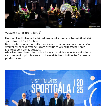
Veszprém város sportjáért díj
Hencsei László- kiemelkedő szakmai munkát végez a fogyatékkal élő
sportolók felkészítésében.
Kun László - a vármegye atlétikai életében meghatározó egyéniség,
szervezési tevékenysége, sportlétesítmények fejlesztése terén
kiemelkedő munkát végzett.
Hidasi Ferenc - kivételes szakmai életútja, elhivatottsága, valamint a
veszprémi utánpótlás kézilabda területén betöltött úttörő szerepe
példaértékű.