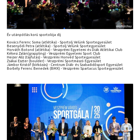
Év utánpótlás korú sportolója díj
Kovács Ferenc Soma (atlétika) - Sportolj Velünk Sportegyesület
Besenyődi Petra (atlétika) - Sportolj Velünk Sportegyesület
Horváth Botond (atlétika) - Veszprémi Egyetemi és Diák Atlétikai Club
Kékesi Zalán(grappling) - Veszprémi Egyetemi Sport Club
Heizer Alíz (tájfutás) - Veszprémi Honvéd Sportegyesület
Zsákai Eszter (boulder) - Veszprémi Sportmászó Egyesület
Jámbor Kristóf (bírkózás) - Centrum Diák- és Szabadidősport Egyesület
Borbély Ferenc Benedek (BMX) - Veszprémi Spartacus Sportegyesület