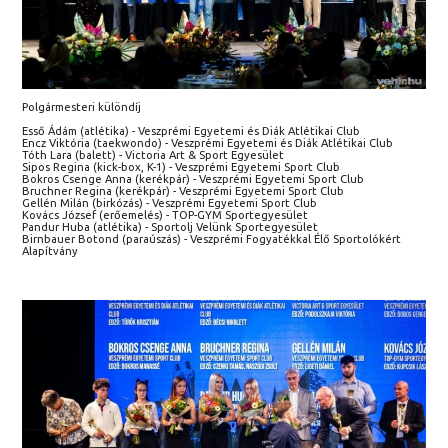
Polgármesteri különdíj
Esső Ádám (atlétika) - Veszprémi Egyetemi és Diák Atlétikai Club
Encz Viktória (taekwondo) - Veszprémi Egyetemi és Diák Atlétikai Club
Tóth Lara (balett) - Victoria Art & Sport Egyesület
Sipos Regina (kick-box, K-1) - Veszprémi Egyetemi Sport Club
Bokros Csenge Anna (kerékpár) - Veszprémi Egyetemi Sport Club
Bruchner Regina (kerékpár) - Veszprémi Egyetemi Sport Club
Gellén Milán (birkózás) - Veszprémi Egyetemi Sport Club
Kovács József (erőemelés) - TOP-GYM Sportegyesület
Pandur Huba (atlétika) - Sportolj Velünk Sportegyesület
Birnbauer Botond (paraúszás) - Veszprémi Fogyatékkal Élő Sportolókért
Alapítvány