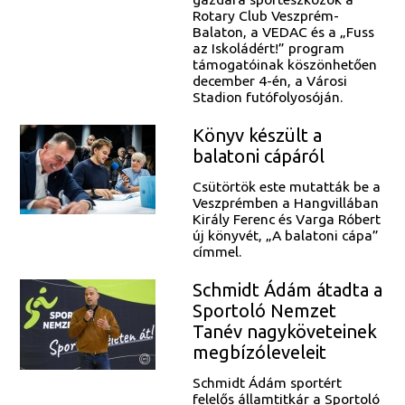
Rotary Club Veszprém-
Balaton, a VEDAC és a „Fuss
az Iskoládért!” program
támogatóinak köszönhetően
december 4-én, a Városi
Stadion futófolyosóján.
Könyv készült a
balatoni cápáról
Csütörtök este mutatták be a
Veszprémben a Hangvillában
Király Ferenc és Varga Róbert
új könyvét, „A balatoni cápa”
címmel.
Schmidt Ádám átadta a
Sportoló Nemzet
Tanév nagyköveteinek
megbízóleveleit
Schmidt Ádám sportért
felelős államtitkár a Sportoló