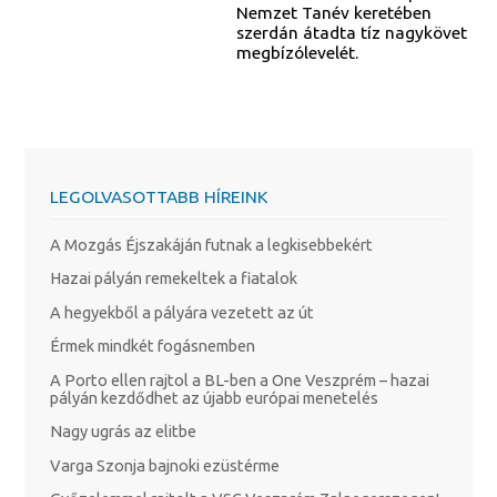
Nemzet Tanév keretében
szerdán átadta tíz nagykövet
megbízólevelét.
LEGOLVASOTTABB HÍREINK
A Mozgás Éjszakáján futnak a legkisebbekért
Hazai pályán remekeltek a fiatalok
A hegyekből a pályára vezetett az út
Érmek mindkét fogásnemben
A Porto ellen rajtol a BL-ben a One Veszprém – hazai
pályán kezdődhet az újabb európai menetelés
Nagy ugrás az elitbe
Varga Szonja bajnoki ezüstérme