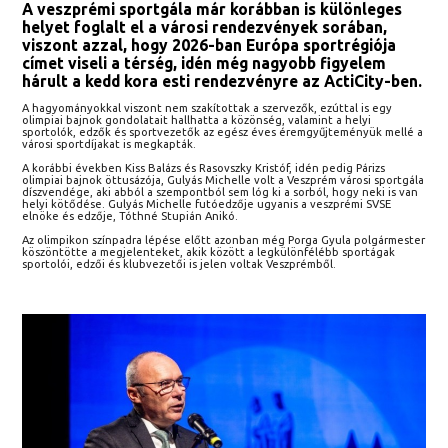
A veszprémi sportgála már korábban is különleges
helyet foglalt el a városi rendezvények sorában,
viszont azzal, hogy 2026-ban Európa sportrégiója
címet viseli a térség, idén még nagyobb figyelem
hárult a kedd kora esti rendezvényre az ActiCity-ben.
A hagyományokkal viszont nem szakítottak a szervezők, ezúttal is egy
olimpiai bajnok gondolatait hallhatta a közönség, valamint a helyi
sportolók, edzők és sportvezetők az egész éves éremgyűjteményük mellé a
városi sportdíjakat is megkapták.
A korábbi években Kiss Balázs és Rasovszky Kristóf, idén pedig Párizs
olimpiai bajnok öttusázója, Gulyás Michelle volt a Veszprém városi sportgála
díszvendége, aki abból a szempontból sem lóg ki a sorból, hogy neki is van
helyi kötődése. Gulyás Michelle futóedzője ugyanis a veszprémi SVSE
elnöke és edzője, Tóthné Stupián Anikó.
Az olimpikon színpadra lépése előtt azonban még Porga Gyula polgármester
köszöntötte a megjelenteket, akik között a legkülönfélébb sportágak
sportolói, edzői és klubvezetői is jelen voltak Veszprémből.