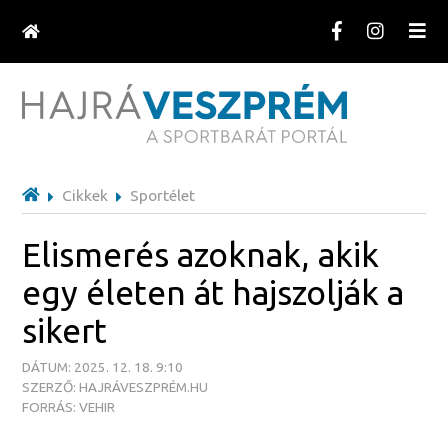
Cikkek
Sportélet
Elismerés azoknak, akik
egy életen át hajszolják a
sikert
DÁTUM: 2025. 12. 18. 9:10
SZERZŐ: HAJRÁVESZPRÉM.HU
FORRÁS: VEHIR