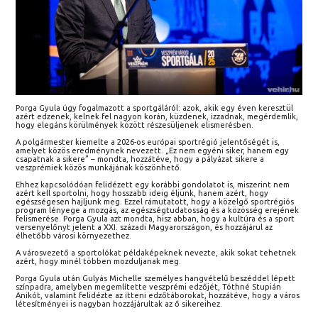
Porga Gyula úgy fogalmazott a sportgáláról: azok, akik egy éven keresztül
azért edzenek, kelnek fel nagyon korán, küzdenek, izzadnak, megérdemlik,
hogy elegáns körülmények között részesüljenek elismerésben.
A polgármester kiemelte a 2026-os európai sportrégió jelentőségét is,
amelyet közös eredménynek nevezett. „Ez nem egyéni siker, hanem egy
csapatnak a sikere” – mondta, hozzátéve, hogy a pályázat sikere a
veszprémiek közös munkájának köszönhető.
Ehhez kapcsolódóan felidézett egy korábbi gondolatot is, miszerint nem
azért kell sportolni, hogy hosszabb ideig éljünk, hanem azért, hogy
egészségesen hajljunk meg. Ezzel rámutatott, hogy a közelgő sportrégiós
program lényege a mozgás, az egészségtudatosság és a közösség erejének
felismerése. Porga Gyula azt mondta, hisz abban, hogy a kultúra és a sport
versenyelőnyt jelent a XXI. századi Magyarországon, és hozzájárul az
élhetőbb városi környezethez.
A városvezető a sportolókat példaképeknek nevezte, akik sokat tehetnek
azért, hogy minél többen mozduljanak meg.
Porga Gyula után Gulyás Michelle személyes hangvételű beszéddel lépett
színpadra, amelyben megemlítette veszprémi edzőjét, Tóthné Stupián
Anikót, valamint felidézte az itteni edzőtáborokat, hozzátéve, hogy a város
létesítményei is nagyban hozzájárultak az ő sikereihez.