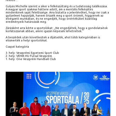
Gulyás Michelle szerint a siker a felkészültség és a tudatosság találkozása.
A magyar sport szakmai háttere adott, ám a mentális felkészítés
mindenkinek saját felelőssége. Arra biztatta a jelenlévőket, hogy ne csak a
győzelmet hajszolják, hanem őrizzék meg a sport örömét, higgyenek az
elvégzett munkában, és ne engedjék, hogy önértéküket kizárólag
eredményeik határozzák meg.
Zárásként arra kérte a sportolókat: „Ne engedjétek, hogy a gondolataitok
korlátozzanak abban, amire igazán képesek lehetnétek.”
A beszédek után következtek a díjátadók, ahol több kategóriában is
elismerték a helyi sportolókat.
Csapat kategória
3. hely: Veszprémi Egyetemi Sport Club
2. hely: VEHIR.HU Futsal Veszprém
1. hely: One Veszprém Handball Club