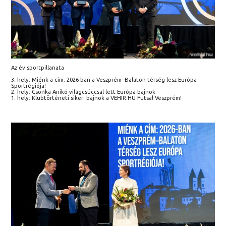
Az év sportpillanata
3. hely: Miénk a cím: 2026-ban a Veszprém–Balaton térség lesz Európa
Sportrégiója!
2. hely: Csonka Anikó világcsúccsal lett Európa-bajnok
1. hely: Klubtörténeti siker: bajnok a VEHIR.HU Futsal Veszprém!