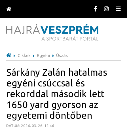
Cikkek
Egyéni
Úszás
Sárkány Zalán hatalmas
egyéni csúccsal és
rekorddal második lett
1650 yard gyorson az
egyetemi döntőben
DÁTUM: 2026. 03. 26. 12:46