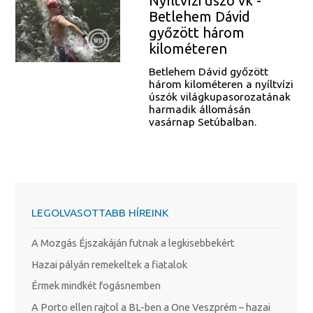
Nyíltvízi úszó vk -
Betlehem Dávid
győzött három
kilométeren
Betlehem Dávid győzött
három kilométeren a nyíltvízi
úszók világkupasorozatának
harmadik állomásán
vasárnap Setúbalban.
LEGOLVASOTTABB HÍREINK
A Mozgás Éjszakáján futnak a legkisebbekért
Hazai pályán remekeltek a fiatalok
Érmek mindkét fogásnemben
A Porto ellen rajtol a BL-ben a One Veszprém – hazai