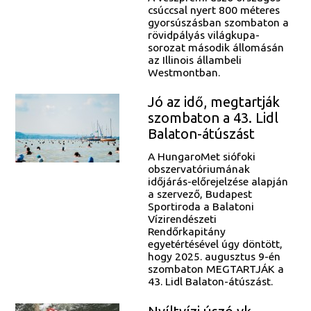
csúccsal nyert 800 méteres
gyorsúszásban szombaton a
rövidpályás világkupa-
sorozat második állomásán
az Illinois állambeli
Westmontban.
Jó az idő, megtartják
szombaton a 43. Lidl
Balaton-átúszást
A HungaroMet siófoki
obszervatóriumának
időjárás-előrejelzése alapján
a szervező, Budapest
Sportiroda a Balatoni
Vízirendészeti
Rendőrkapitány
egyetértésével úgy döntött,
hogy 2025. augusztus 9-én
szombaton MEGTARTJÁK a
43. Lidl Balaton-átúszást.