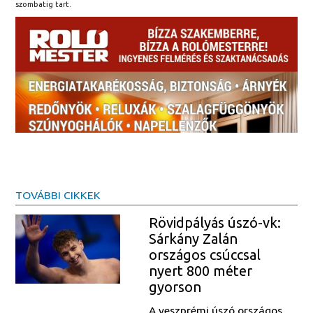
szombatig tart.
TOVÁBBI CIKKEK
Rövidpályás úszó-vk:
Sárkány Zalán
országos csúccsal
nyert 800 méter
gyorson
A veszprémi úszó országos