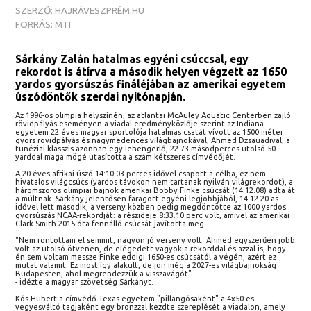
SZERZŐ: HAJRÁVESZPRÉM.HU
FORRÁS: MTI
Sárkány Zalán hatalmas egyéni csúccsal, egy
rekordot is átírva a második helyen végzett az 1650
yardos gyorsúszás fináléjában az amerikai egyetem
úszódöntők szerdai nyitónapján.
Az 1996-os olimpia helyszínén, az atlantai McAuley Aquatic Centerben zajló
rövidpályás eseményen a viadal eredményközlője szerint az Indiana
egyetem 22 éves magyar sportolója hatalmas csatát vívott az 1500 méter
gyors rövidpályás és nagymedencés világbajnokával, Ahmed Dzsauadival, a
tunéziai klasszis azonban egy lehengerlő, 22.73 másodperces utolsó 50
yarddal maga mögé utasította a szám kétszeres címvédőjét.
A 20 éves afrikai úszó 14:10.03 perces idővel csapott a célba, ez nem
hivatalos világcsúcs (yardos távokon nem tartanak nyilván világrekordot), a
háromszoros olimpiai bajnok amerikai Bobby Finke csúcsát (14:12.08) adta át
a múltnak. Sárkány jelentősen faragott egyéni legjobbjából, 14:12.20-as
idővel lett második, a verseny közben pedig megdöntötte az 1000 yardos
gyorsúszás NCAA-rekordját: a részideje 8:33.10 perc volt, amivel az amerikai
Clark Smith 2015 óta fennálló csúcsát javította meg.
"Nem rontottam el semmit, nagyon jó verseny volt. Ahmed egyszerűen jobb
volt az utolsó ötvenen, de elégedett vagyok a rekorddal és azzal is, hogy
én sem voltam messze Finke eddigi 1650-es csúcsától a végén, azért ez
mutat valamit. Ez most így alakult, de jön még a 2027-es világbajnokság
Budapesten, ahol megrendezzük a visszavágót"
- idézte a magyar szövetség Sárkányt.
Kós Hubert a címvédő Texas egyetem "pillangósaként" a 4x50-es
vegyesváltó tagjaként egy bronzzal kezdte szereplését a viadalon, amely