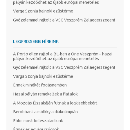
pályán kezdődhet az újabb európai menetelés
Varga Szonja bajnoki ezüstérme
Győzelemmel rajtolt a VSC Veszprém Zalaegerszegen!
LEGFRISSEBB HÍREINK
A Porto ellen rajtol a BL-ben a One Veszprém – hazai
pályán kezdődhet az újabb európai menetelés
Győzelemmel rajtolt a VSC Veszprém Zalaegerszegen!
Varga Szonja bajnoki ezüstérme
Érmek mindkét fogásnemben
Hazai pályán remekeltek a fiatalok
A Mozgás Éjszakáján futnak a legkisebbekért
Berobbant a mölkky a diákolimpián
Ebbe most beleszaladtunk
Érmek és egyéni csúcsok