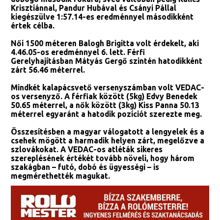
Krisztiánnal, Pandur Hubával és Csányi Pállal
kiegészülve 1:57.14-es eredménnyel másodikként
értek célba.
Női 1500 méteren Balogh Brigitta volt érdekelt, aki
4.46.05-os eredménnyel 6. lett. Férfi
Gerelyhajításban Mátyás Gergő szintén hatodikként
zárt 56.46 méterrel.
Mindkét kalapácsvető versenyszámban volt VEDAC-
os versenyző. A férfiak között (5kg) Edvy Benedek
50.65 méterrel, a nők között (3kg) Kiss Panna 50.13
méterrel egyaránt a hatodik pozíciót szerezte meg.
Összesítésben a magyar válogatott a lengyelek és a
csehek mögött a harmadik helyen zárt, megelőzve a
szlovákokat. A VEDAC-os atléták sikeres
szereplésének értékét tovább növeli, hogy három
szakágban – futó, dobó és ügyességi – is
megmérethették magukat.