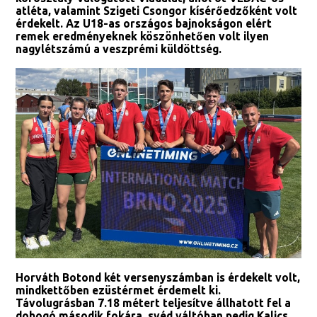
atléta, valamint Szigeti Csongor kísérőedzőként volt
érdekelt. Az U18-as országos bajnokságon elért
remek eredményeknek köszönhetően volt ilyen
nagylétszámú a veszprémi küldöttség.
Horváth Botond két versenyszámban is érdekelt volt,
mindkettőben ezüstérmet érdemelt ki.
Távolugrásban 7.18 métert teljesítve állhatott fel a
dobogó második fokára, svéd váltóban pedig Kalics