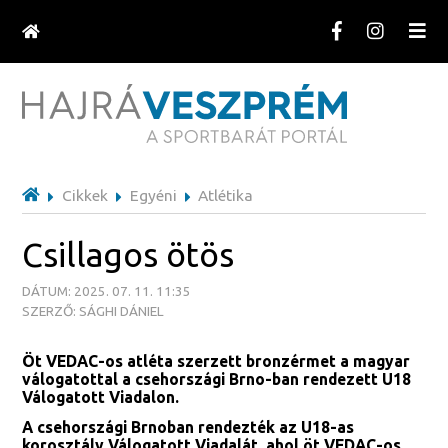
Cikkek
Egyéni
Atlétika
Csillagos ötös
DÁTUM: 2025. 07. 11. 11:35
SZERZŐ: SÁGHI DÁNIEL
Öt VEDAC-os atléta szerzett bronzérmet a magyar
válogatottal a csehországi Brno-ban rendezett U18
Válogatott Viadalon.
A csehországi Brnoban rendezték az U18-as
korosztály Válogatott Viadalát, ahol öt VEDAC-os