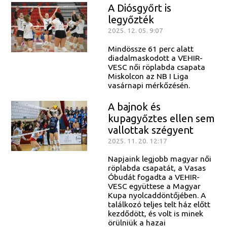
A Diósgyőrt is
legyőzték
2025. 12. 05. 9:07
Mindössze 61 perc alatt
diadalmaskodott a VEHIR-
VESC női röplabda csapata
Miskolcon az NB I Liga
vasárnapi mérkőzésén.
A bajnok és
kupagyőztes ellen sem
vallottak szégyent
2025. 11. 20. 12:17
Napjaink legjobb magyar női
röplabda csapatát, a Vasas
Óbudát fogadta a VEHIR-
VESC együttese a Magyar
Kupa nyolcaddöntőjében. A
találkozó teljes telt ház előtt
kezdődött, és volt is minek
örülniük a hazai