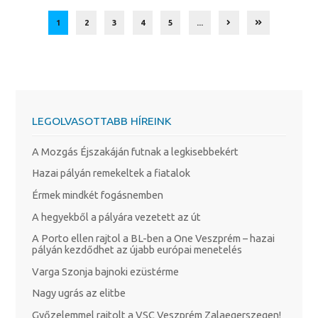
1
2
3
4
5
...
LEGOLVASOTTABB HÍREINK
A Mozgás Éjszakáján futnak a legkisebbekért
Hazai pályán remekeltek a fiatalok
Érmek mindkét fogásnemben
A hegyekből a pályára vezetett az út
A Porto ellen rajtol a BL-ben a One Veszprém – hazai
pályán kezdődhet az újabb európai menetelés
Varga Szonja bajnoki ezüstérme
Nagy ugrás az elitbe
Győzelemmel rajtolt a VSC Veszprém Zalaegerszegen!