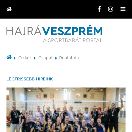
Cikkek
Csapat
Röplabda
LEGFRISSEBB HÍREINK