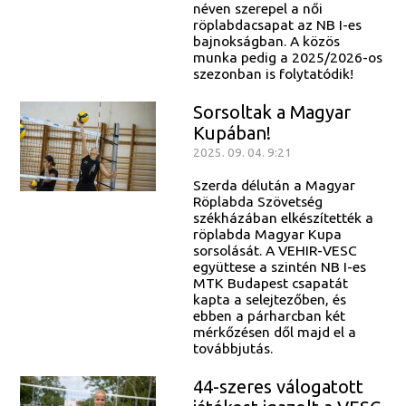
néven szerepel a női
röplabdacsapat az NB I-es
bajnokságban. A közös
munka pedig a 2025/2026-os
szezonban is folytatódik!
Sorsoltak a Magyar
Kupában!
2025. 09. 04. 9:21
Szerda délután a Magyar
Röplabda Szövetség
székházában elkészítették a
röplabda Magyar Kupa
sorsolását. A VEHIR-VESC
együttese a szintén NB I-es
MTK Budapest csapatát
kapta a selejtezőben, és
ebben a párharcban két
mérkőzésen dől majd el a
továbbjutás.
44-szeres válogatott