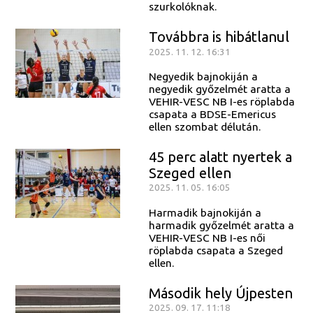
szurkolóknak.
Továbbra is hibátlanul
2025. 11. 12. 16:31
Negyedik bajnokiján a
negyedik győzelmét aratta a
VEHIR-VESC NB I-es röplabda
csapata a BDSE-Emericus
ellen szombat délután.
45 perc alatt nyertek a
Szeged ellen
2025. 11. 05. 16:05
Harmadik bajnokiján a
harmadik győzelmét aratta a
VEHIR-VESC NB I-es női
röplabda csapata a Szeged
ellen.
Második hely Újpesten
2025. 09. 17. 11:18