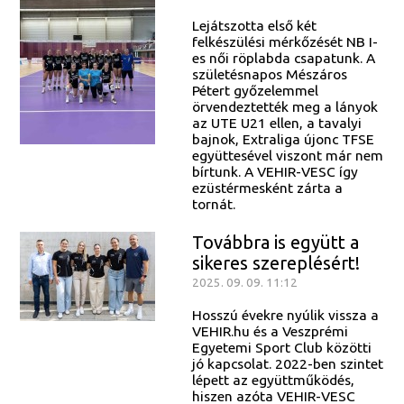
Lejátszotta első két
felkészülési mérkőzését NB I-
es női röplabda csapatunk. A
születésnapos Mészáros
Pétert győzelemmel
örvendeztették meg a lányok
az UTE U21 ellen, a tavalyi
bajnok, Extraliga újonc TFSE
együttesével viszont már nem
bírtunk. A VEHIR-VESC így
ezüstérmesként zárta a
tornát.
Továbbra is együtt a
sikeres szereplésért!
2025. 09. 09. 11:12
Hosszú évekre nyúlik vissza a
VEHIR.hu és a Veszprémi
Egyetemi Sport Club közötti
jó kapcsolat. 2022-ben szintet
lépett az együttműködés,
hiszen azóta VEHIR-VESC