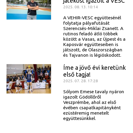
játékost igazolt a VESC
2025. 08. 13. 10:14
A VEHIR-VESC együttesénél
folytatja pályafutását
Szerencsés-Miklai Zsanett. A
rutinos feladó átló többek
között a Vasas, az Újpest és a
Kaposvár együtteseiben is
játszott, de Olaszországban
és Tajvanon is légióskodott.
Íme a jövő évi keretünk
első tagja!
2025. 07. 28. 17:28
Sólyom Emese tavaly nyáron
igazolt Gödöllőről
Veszprémbe, ahol az első
évében csapatkapitányként
ezüstéremig menetelt
együttesünkkel.