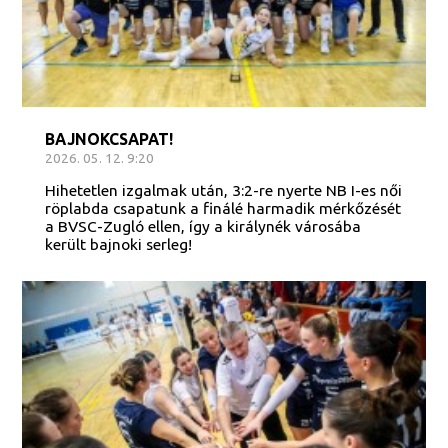
BAJNOKCSAPAT!
2026. 05. 12. 9:20
Hihetetlen izgalmak után, 3:2-re nyerte NB I-es női
röplabda csapatunk a finálé harmadik mérkőzését
a BVSC-Zugló ellen, így a királynék városába
került bajnoki serleg!