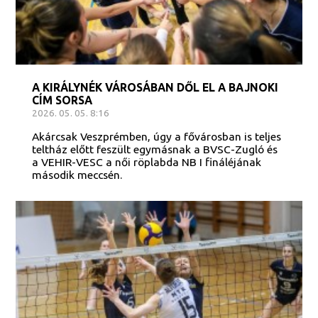
A KIRÁLYNÉK VÁROSÁBAN DŐL EL A BAJNOKI
CÍM SORSA
2026. 05. 05. 8:16
Akárcsak Veszprémben, úgy a fővárosban is teljes
teltház előtt feszült egymásnak a BVSC-Zugló és
a VEHIR-VESC a női röplabda NB I fináléjának
második meccsén.