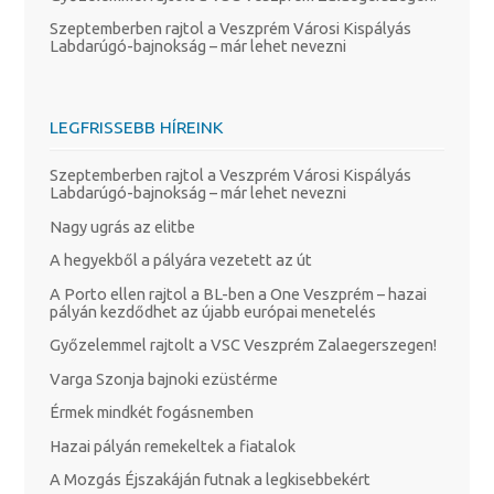
Szeptemberben rajtol a Veszprém Városi Kispályás
Labdarúgó-bajnokság – már lehet nevezni
LEGFRISSEBB HÍREINK
Szeptemberben rajtol a Veszprém Városi Kispályás
Labdarúgó-bajnokság – már lehet nevezni
Nagy ugrás az elitbe
A hegyekből a pályára vezetett az út
A Porto ellen rajtol a BL-ben a One Veszprém – hazai
pályán kezdődhet az újabb európai menetelés
Győzelemmel rajtolt a VSC Veszprém Zalaegerszegen!
Varga Szonja bajnoki ezüstérme
Érmek mindkét fogásnemben
Hazai pályán remekeltek a fiatalok
A Mozgás Éjszakáján futnak a legkisebbekért