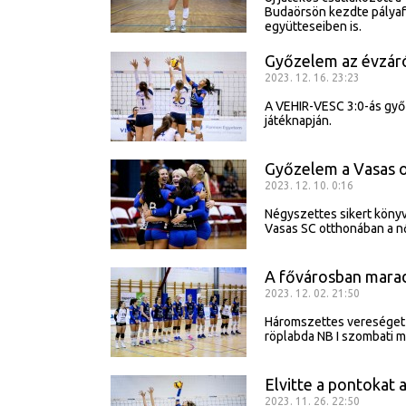
Budaörsön kezdte pályaf
együtteseiben is.
Győzelem az évzár
2023. 12. 16. 23:23
A VEHIR-VESC 3:0-ás győ
játéknapján.
Győzelem a Vasas 
2023. 12. 10. 0:16
Négyszettes sikert könyv
Vasas SC otthonában a n
A fővárosban mara
2023. 12. 02. 21:50
Háromszettes vereséget 
röplabda NB I szombati 
Elvitte a pontokat 
2023. 11. 26. 22:50