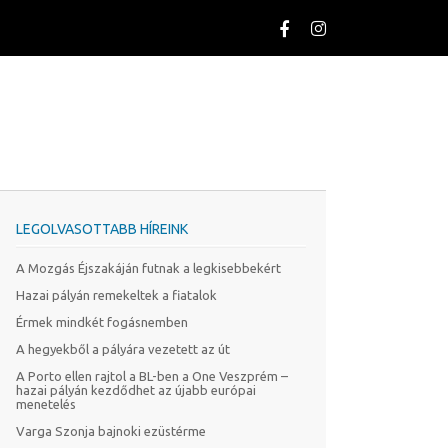
LEGOLVASOTTABB HÍREINK
A Mozgás Éjszakáján futnak a legkisebbekért
Hazai pályán remekeltek a fiatalok
Érmek mindkét fogásnemben
A hegyekből a pályára vezetett az út
A Porto ellen rajtol a BL-ben a One Veszprém –
hazai pályán kezdődhet az újabb európai
menetelés
Varga Szonja bajnoki ezüstérme