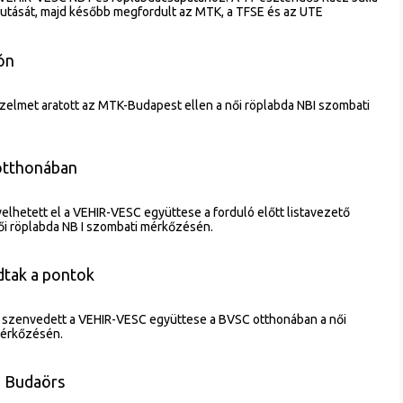
utását, majd később megfordult az MTK, a TFSE és az UTE
ón
zelmet aratott az MTK-Budapest ellen a női röplabda NBI szombati
otthonában
elhetett el a VEHIR-VESC együttese a forduló előtt listavezető
ői röplabda NB I szombati mérkőzésén.
dtak a pontok
szenvedett a VEHIR-VESC együttese a BVSC otthonában a női
mérkőzésén.
a Budaörs