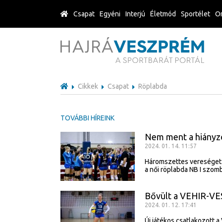
Csapat
Egyéni
Interjú
Életmód
Sportélet
Or
Cikkek
Csapat
Röplabda
TOVÁBBI HÍREINK
Nem ment a hiányz
2024. 01. 14. 11:57
Háromszettes vereséget 
a női röplabda NB I szom
Bővült a VEHIR-VE
2024. 01. 12. 17:41
Új játékos csatlakozott 