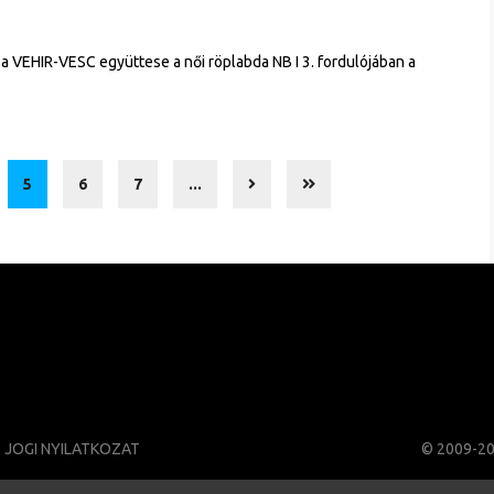
 a VEHIR-VESC együttese a női röplabda NB I 3. fordulójában a
5
6
7
...
JOGI NYILATKOZAT
© 2009-2