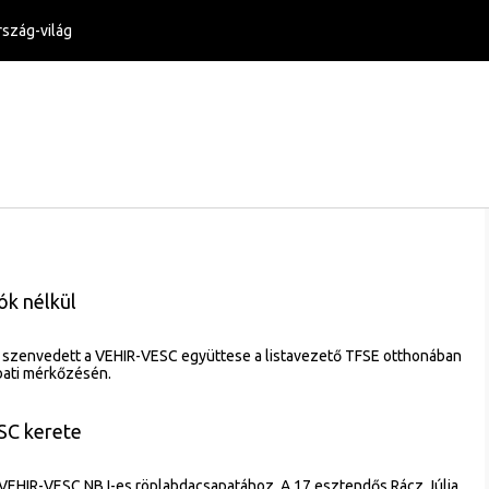
szág-világ
ók nélkül
szenvedett a VEHIR-VESC együttese a listavezető TFSE otthonában
bati mérkőzésén.
SC kerete
a VEHIR-VESC NB I-es röplabdacsapatához. A 17 esztendős Rácz Júlia