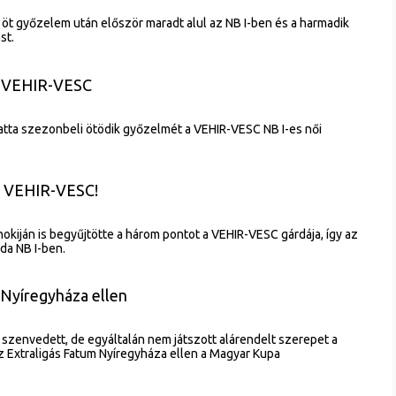
t győzelem után először maradt alul az NB I-ben és a harmadik
st.
a VEHIR-VESC
ratta szezonbeli ötödik győzelmét a VEHIR-VESC NB I-es női
 a VEHIR-VESC!
okiján is begyűjtötte a három pontot a VEHIR-VESC gárdája, így az
bda NB I-ben.
a Nyíregyháza ellen
zenvedett, de egyáltalán nem játszott alárendelt szerepet a
 Extraligás Fatum Nyíregyháza ellen a Magyar Kupa