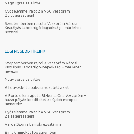
Nagy ugrás az elitbe
Győzelemmel rajtolt a VSC Veszprém
Zalaegerszegen!
Szeptemberben rajtol a Veszprém Városi
Kispályás Labdarúgó-bajnokság – már lehet
nevezni
LEGFRISSEBB HÍREINK
Szeptemberben rajtol a Veszprém Városi
Kispályás Labdarúgó-bajnokság – már lehet
nevezni
Nagy ugrás az elitbe
A hegyekből a pályára vezetett az út
A Porto ellen rajtol a BL-ben a One Veszprém –
hazai pályán kezdődhet az újabb európai
menetelés
Győzelemmel rajtolt a VSC Veszprém
Zalaegerszegen!
Varga Szonja bajnoki ezüstérme
Érmek mindkét fogásnemben