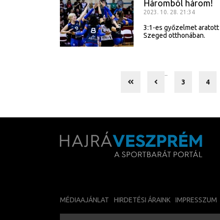
Háromból három!
2023. 10. 28. 21:34
3:1-es győzelmet aratott
Szeged otthonában.
...
3
4
MÉDIAAJÁNLAT
HIRDETÉSI ÁRAINK
IMPRESSZUM