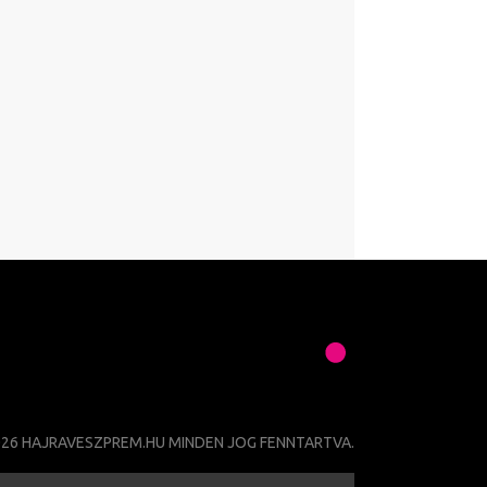
026 HAJRAVESZPREM.HU MINDEN JOG FENNTARTVA.