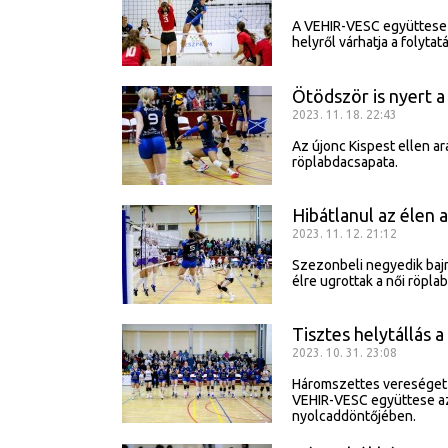
A VEHIR-VESC együttese ö
helyről várhatja a folytatá
Ötödször is nyert 
2023. 11. 18. 22:43
Az újonc Kispest ellen a
röplabdacsapata.
Hibátlanul az élen
2023. 11. 12. 21:12
Szezonbeli negyedik bajn
élre ugrottak a női röpla
Tisztes helytállás 
2023. 10. 31. 23:08
Háromszettes vereséget s
VEHIR-VESC együttese az
nyolcaddöntőjében.