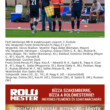
Férfi labdarúgó NB III északnyugati csoport, 3. forduló:
VSC Veszprém–Frutti Drink-Perutz FC Pápa 3-1 (2-1)
Veszprém, Városi Stadion. Vezette: Papp Ádám (Bertalan, Máyer)
VSC Veszprém: Héninger – Görgényi, Dobsa (Tóth G. Á., 46.), Molnár B.,
Irmes (Baján, 78.), Volter (Berzsenyi, 63.), Baldauf, Dömötör, Rédling (Mayer
G., 87.), Kiss M., Horváth B.
Vezetőedző: Gunther Zsolt
Frutti Drink-Perutz FC Pápa: Kiss Á. – Németh N. K., Szabó B., Papp A. (Cser
B., 67.), Nagy K., Szalai (Mogyorósi, 53.), Banai (Szép Á., 80.), Rozman, Nagy
D., Ruzsás (Molnár M. F., 46.), Szőke (Hauser B., 46.)
Vezetőedző: Kun Szabó Attila
Gólszerzők: Irmes (10., 22., 74.), ill. Nagy K. (45. – büntetőből)
Sárga lap: Dobsa (30.), Kiss M. (45.), Dömötör (58.), ill. Szabó B. (94.), Rozman
(94.)