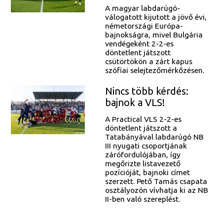
A magyar labdarúgó-
válogatott kijutott a jövő évi,
németországi Európa-
bajnokságra, mivel Bulgária
vendégeként 2-2-es
döntetlent játszott
csütörtökön a zárt kapus
szófiai selejtezőmérkőzésen.
Nincs több kérdés:
bajnok a VLS!
A Practical VLS 2-2-es
döntetlent játszott a
Tatabányával labdarúgó NB
III nyugati csoportjának
zárófordulójában, így
megőrizte listavezető
pozícióját, bajnoki címet
szerzett. Pető Tamás csapata
osztályozón vívhatja ki az NB
II-ben való szereplést.