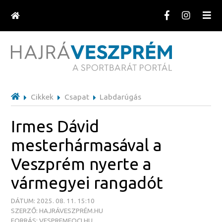
Cikkek
Csapat
Labdarúgás
Irmes Dávid
mesterhármasával a
Veszprém nyerte a
vármegyei rangadót
DÁTUM: 2025. 08. 11. 15:10
SZERZŐ: HAJRÁVESZPRÉM.HU
FORRÁS: VESPREMFOCI.HU