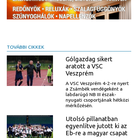
TOVÁBBI CIKKEK
Gólgazdag sikert
aratott a VSC
Veszprém
A VSC Veszprém 4-2-re nyert
a Zsámbék vendégeként a
labdarúgó NB III észak-
nyugati csoportjának hétközi
mérkőzésén.
Utolsó pillanatban
egyenlítve jutott ki az
Eb-re a magyar csapat