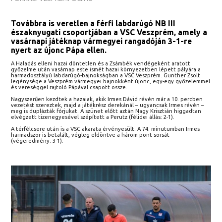
Továbbra is veretlen a férfi labdarúgó NB III
északnyugati csoportjában a VSC Veszprém, amely a
vasárnapi játéknap vármegyei rangadóján 3-1-re
nyert az újonc Pápa ellen.
A Haladás elleni hazai döntetlen és a Zsámbék vendégeként aratott
győzelme után vasárnap este ismét hazai környezetben lépett pályára a
harmadosztályú labdarúgó-bajnokságban a VSC Veszprém. Gunther Zsolt
legénysége a Veszprém vármegyei bajnokként újonc, egy-egy győzelemmel
és vereséggel rajtoló Pápával csapott össze.
Nagyszerűen kezdtek a hazaiak, akik Irmes Dávid révén már a 10. percben
vezetést szereztek, majd a játékrész derekánál – ugyancsak Irmes révén –
meg is duplázták fórjukat. A szünet előtt aztán Nagy Krisztián higgadtan
elvégzett tizenegyesével szépített a Perutz (félidei állás: 2-1).
A térfélcsere után is a VSC akarata érvényesült. A 74. minutumban Irmes
harmadszor is betalált, végleg eldöntve a három pont sorsát
(végeredmény: 3-1).