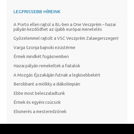
LEGFRISSEBB HÍREINK
A Porto ellen rajtol a BL-ben a One Veszprém – hazai
pályán kezdődhet az újabb európai menetelés
Győzelemmel rajtolt a VSC Veszprém Zalaegerszegen!
Varga Szonja bajnoki ezüstérme
Érmek mindkét fogásnemben
Hazai pályán remekeltek a fiatalok
A Mozgás Éjszakáján futnak a legkisebbekért
Berobbant a mölkky a diákolimpián
Ebbe most beleszaladtunk
Érmek és egyéni csúcsok
Elismerés a mesteredzőnek