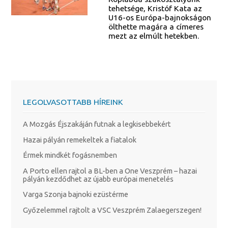
tehetsége, Kristóf Kata az
U16-os Európa-bajnokságon
ölthette magára a címeres
mezt az elmúlt hetekben.
LEGOLVASOTTABB HÍREINK
A Mozgás Éjszakáján futnak a legkisebbekért
Hazai pályán remekeltek a fiatalok
Érmek mindkét fogásnemben
A Porto ellen rajtol a BL-ben a One Veszprém – hazai
pályán kezdődhet az újabb európai menetelés
Varga Szonja bajnoki ezüstérme
Győzelemmel rajtolt a VSC Veszprém Zalaegerszegen!