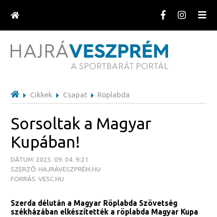
Cikkek
Csapat
Röplabda
Sorsoltak a Magyar
Kupában!
DÁTUM: 2025. 09. 04. 9:21
SZERZŐ: HAJRÁVESZPRÉM.HU
FORRÁS: VESC.HU
Szerda délután a Magyar Röplabda Szövetség
székházában elkészítették a röplabda Magyar Kupa