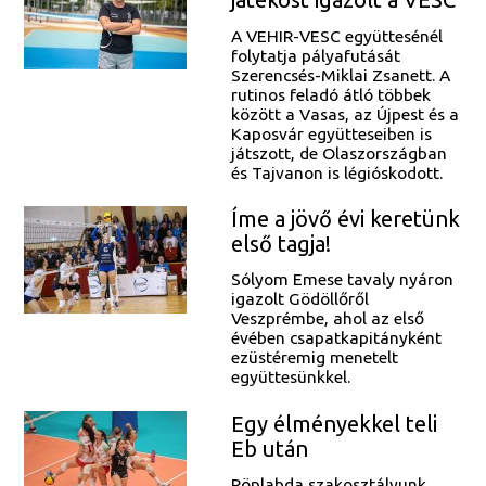
A VEHIR-VESC együttesénél
folytatja pályafutását
Szerencsés-Miklai Zsanett. A
rutinos feladó átló többek
között a Vasas, az Újpest és a
Kaposvár együtteseiben is
játszott, de Olaszországban
és Tajvanon is légióskodott.
Íme a jövő évi keretünk
első tagja!
Sólyom Emese tavaly nyáron
igazolt Gödöllőről
Veszprémbe, ahol az első
évében csapatkapitányként
ezüstéremig menetelt
együttesünkkel.
Egy élményekkel teli
Eb után
Röplabda szakosztályunk