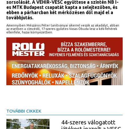
sorsolását. A VEHIR-VESC együttese a szintén NB I-
es MTK Budapest csapatát kapta a selejtezőben, és
ebben a párharcban két mérkőzésen dől majd el a
továbbjutás.
Amennyiben Mészáros Péter tanítványai sikerrel veszik az akadályt, abban
az esetben a címvédő, 17-szeres győztes Vasas Óbuda lesz a kék-fehérek
ellenfele, hazai környezetben.
TOVÁBBI CIKKEK
44-szeres válogatott
játékost igazolt a VESC