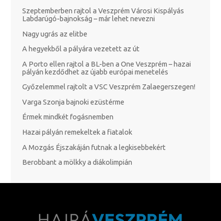
Szeptemberben rajtol a Veszprém Városi Kispályás
Labdarúgó-bajnokság – már lehet nevezni
Nagy ugrás az elitbe
A hegyekből a pályára vezetett az út
A Porto ellen rajtol a BL-ben a One Veszprém – hazai
pályán kezdődhet az újabb európai menetelés
Győzelemmel rajtolt a VSC Veszprém Zalaegerszegen!
Varga Szonja bajnoki ezüstérme
Érmek mindkét fogásnemben
Hazai pályán remekeltek a fiatalok
A Mozgás Éjszakáján futnak a legkisebbekért
Berobbant a mölkky a diákolimpián