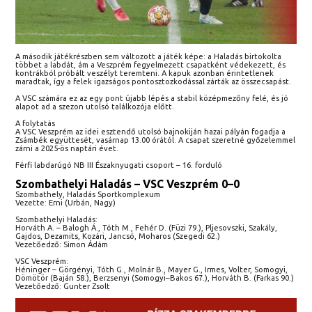
A második játékrészben sem változott a játék képe: a Haladás birtokolta
többet a labdát, ám a Veszprém fegyelmezett csapatként védekezett, és
kontrákból próbált veszélyt teremteni. A kapuk azonban érintetlenek
maradtak, így a felek igazságos pontosztozkodással zárták az összecsapást.
A VSC számára ez az egy pont újabb lépés a stabil középmezőny felé, és jó
alapot ad a szezon utolsó találkozója előtt.
A folytatás
A VSC Veszprém az idei esztendő utolsó bajnokiján hazai pályán fogadja a
Zsámbék együttesét, vasárnap 13.00 órától. A csapat szeretné győzelemmel
zárni a 2025-ös naptári évet.
Férfi labdarúgó NB III Északnyugati csoport – 16. forduló
Szombathelyi Haladás – VSC Veszprém 0–0
Szombathely, Haladás Sportkomplexum
Vezette: Erni (Urbán, Nagy)
Szombathelyi Haladás:
Horváth A. – Balogh Á., Tóth M., Fehér D. (Füzi 79.), Pljesovszki, Szakály,
Gajdos, Dezamits, Kozári, Jancsó, Moharos (Szegedi 62.)
Vezetőedző: Simon Ádám
VSC Veszprém:
Héninger – Görgényi, Tóth G., Molnár B., Mayer G., Irmes, Volter, Somogyi,
Dömötör (Baján 58.), Berzsenyi (Somogyi–Bakos 67.), Horváth B. (Farkas 90.)
Vezetőedző: Gunter Zsolt