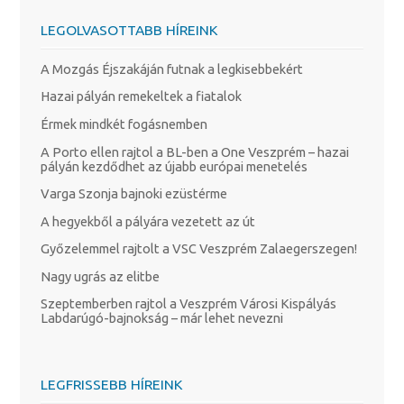
LEGOLVASOTTABB HÍREINK
A Mozgás Éjszakáján futnak a legkisebbekért
Hazai pályán remekeltek a fiatalok
Érmek mindkét fogásnemben
A Porto ellen rajtol a BL-ben a One Veszprém – hazai
pályán kezdődhet az újabb európai menetelés
Varga Szonja bajnoki ezüstérme
A hegyekből a pályára vezetett az út
Győzelemmel rajtolt a VSC Veszprém Zalaegerszegen!
Nagy ugrás az elitbe
Szeptemberben rajtol a Veszprém Városi Kispályás
Labdarúgó-bajnokság – már lehet nevezni
LEGFRISSEBB HÍREINK