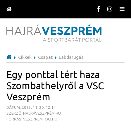
Cikkek
Csapat
Labdarúgás
Egy ponttal tért haza
Szombathelyről a VSC
Veszprém
DÁTUM: 2025. 11. 20. 12:14
SZERZŐ: HAJRÁVESZPRÉM.HU
FORRÁS: VESZPREMFOCI.HU