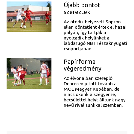
Újabb pontot
szereztek
Az ötödik helyezett Sopron
ellen döntetlent értek el hazai
pályán, így tartják a
nyolcadik helyünket a
labdarúgó NB III északnyugati
csoportjában.
Papírforma
végeredmény
Az élvonalban szereplő
Debrecen jutott tovább a
MOL Magyar Kupában, de
nincs okunk a szégyenre,
becsülettel helyt álltunk nagy
nevű riválisunkkal szemben.