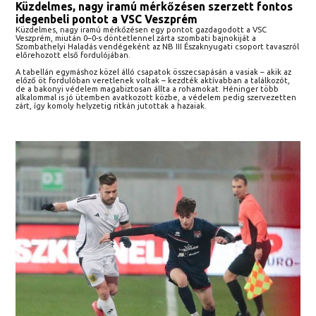
Küzdelmes, nagy iramú mérkőzésen szerzett fontos
idegenbeli pontot a VSC Veszprém
Küzdelmes, nagy iramú mérkőzésen egy pontot gazdagodott a VSC
Veszprém, miután 0–0-s döntetlennel zárta szombati bajnokiját a
Szombathelyi Haladás vendégeként az NB III Északnyugati csoport tavaszról
előrehozott első fordulójában.
A tabellán egymáshoz közel álló csapatok összecsapásán a vasiak – akik az
előző öt fordulóban veretlenek voltak – kezdték aktívabban a találkozót,
de a bakonyi védelem magabiztosan állta a rohamokat. Héninger több
alkalommal is jó ütemben avatkozott közbe, a védelem pedig szervezetten
zárt, így komoly helyzetig ritkán jutottak a hazaiak.