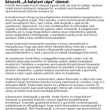
könyvét, „A balatoni cápa” címmel.
A kötet Rasovszky Kristóf olimpiai bajnok nyílt vízi úszó és edzője, Szokolai
László közös történetét dolgozza fel, az elmúlt évek kiemelkedő
sportsikereinek hátterét mutatva be.
A rendezvényen Porga Gyula polgármester köszöntőjében hangsúlyozta a
könyvek megőrző erejét. Mint mondta, a város történetének jelentős része
azért maradhatott fenn, mert voltak, akik megírták a saját koruk
eseményeit. Rámutatott, ha a mai eredményeket és életutakat nem
rögzítik a későbbi generációk számára, akkor elvesznek. A polgármester
kiemelte azt is, hogy Veszprémben számos olyan teljesítmény születik,
amely megérdemli a feldolgozást, a szerzőpáros pedig évek óta fontos
szerepet vállal a helyi értékek bemutatásában.
Porga Gyula külön köszönetet mondott a könyv szereplőinek is.
Hangsúlyozta, hogy egy ilyen kötet elkészítéséhez nemcsak a szerzők
munkájára van szükség, hanem a főszereplők nyitottságára és
együttműködésére is, amit a sportoló és edzője készséggel biztosított.
Az eseményen Ovádi Péter országgyűlési képviselő is jelen volt, aki
méltatta Rasovszky Kristófot és Szokolai Lászlót, akiket barátaiként
köszöntött. Felidézte a veszprémi sportuszoda létrejöttének folyamatát,
amelyben a két sportember eredményei és jelenléte is fontos szerepet
játszott. Hozzátette, a párizsi olimpiai aranyérem nemcsak a sportolók,
hanem a teljes régió számára jelentős siker és büszkeség.
Ovádi külön kitért arra a momentumra, amikor Rasovszky a célba érés után
elsőként társát, Betlehem Dávidot kereste tekintetével, remélve, hogy ő is
dobogóra állhat. A képviselő szerint ez a pillanat jól mutatja a mester és
tanítványai közötti kapcsolat mélységét, illetve azt a kölcsönös tiszteletet,
amely az elmúlt évek közös munkáját jellemezte.
A bemutatón felolvasták a szerzők - Király Ferenc és Varga Róbert -
előszavát is, amelyből kiderült, a könyv egyéves munkafolyamat
eredménye. A szerzők igyekeztek követni a sportolók versenynaptárát,
edzőtáborait és elfoglaltságait, hogy minél hitelesebben mutathassák be
mindennapjaikat. Mint fogalmaztak, a cél nem csupán egy sporttörténeti