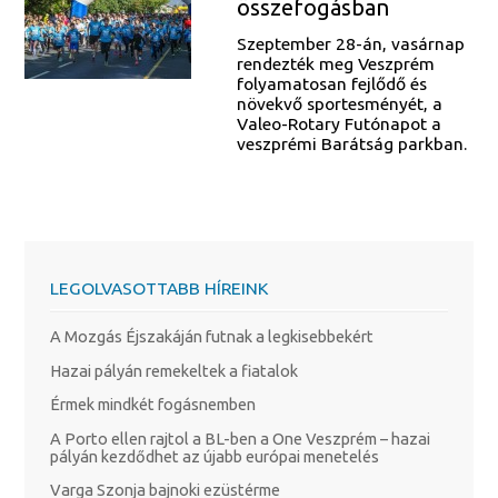
összefogásban
Szeptember 28-án, vasárnap
rendezték meg Veszprém
folyamatosan fejlődő és
növekvő sportesményét, a
Valeo-Rotary Futónapot a
veszprémi Barátság parkban.
LEGOLVASOTTABB HÍREINK
A Mozgás Éjszakáján futnak a legkisebbekért
Hazai pályán remekeltek a fiatalok
Érmek mindkét fogásnemben
A Porto ellen rajtol a BL-ben a One Veszprém – hazai
pályán kezdődhet az újabb európai menetelés
Varga Szonja bajnoki ezüstérme