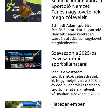
Schmidt Ádám átadta a
Sportoló Nemzet
Tanév nagyköveteinek
megbízóleveleit
Schmidt Ádám sportért
felelős államtitkár a Sportoló
Nemzet Tanév keretében
szerdán átadta tíz nagykövet
megbízólevelét.
Szavazzon a 2025-ös
év veszprémi
sportpillanatára!
Idén is a veszprémi
sportbarátok választhatják
ki, hogy melyik volt a 2025-ös
év eddigi legemlékezetesebb
sportpillanata a királynék
városában. Szavazzon Ön is!
Hatezer ember