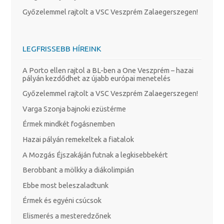
Győzelemmel rajtolt a VSC Veszprém Zalaegerszegen!
LEGFRISSEBB HÍREINK
A Porto ellen rajtol a BL-ben a One Veszprém – hazai
pályán kezdődhet az újabb európai menetelés
Győzelemmel rajtolt a VSC Veszprém Zalaegerszegen!
Varga Szonja bajnoki ezüstérme
Érmek mindkét fogásnemben
Hazai pályán remekeltek a fiatalok
A Mozgás Éjszakáján futnak a legkisebbekért
Berobbant a mölkky a diákolimpián
Ebbe most beleszaladtunk
Érmek és egyéni csúcsok
Elismerés a mesteredzőnek