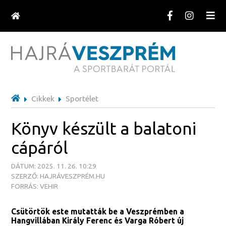
Cikkek
Sportélet
Könyv készült a balatoni
cápáról
DÁTUM: 2025. 11. 26. 10:29
SZERZŐ: HAJRÁVESZPRÉM.HU
FORRÁS: VEHIR
Csütörtök este mutatták be a Veszprémben a
Hangvillában Király Ferenc és Varga Róbert új