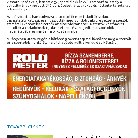
visszatekintés volt, hanem egy „sportlélekkönyv” létrehozása, amely a
teljesítmények mögött álló döntéseket, érzelmeket és háttértörténeteket
is bemutatja.
Az előszó azt is hangsúlyozza, a sportolók nem titkolták szakmai
tapasztalataikat, szívesen osztották meg gondolataikat, és ezzel a szerzők
számára is könnyebbé tették az alkotófolyamatot. A szerzők köszönetet
mondtak a családoknak is, akik betekintést engedtek a sportolók
magánéletébe és mindennapi küzdelmeibe.
A könyvbemutató végén a közönség hosszú tapssal köszönte meg a szerzők
és a sportolók munkáját, majd lehetőség nyílt a könyv dedikálására.
TOVÁBBI CIKKEK