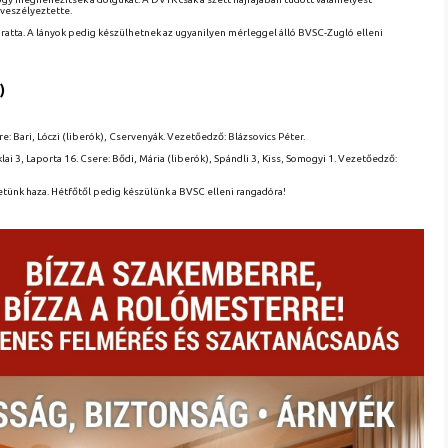
veszélyeztette.
ratta. A lányok pedig készülhetnek az ugyanilyen mérleggel álló BVSC-Zugló elleni
)
e: Bari, Lóczi (liberók), Cservenyák. Vezetőedző: Blázsovics Péter.
ai 3, Laporta 16. Csere: Bődi, Mária (liberók), Spándli 3, Kiss, Somogyi 1. Vezetőedző:
etünk haza. Hétfőtől pedig készülünk a BVSC elleni rangadóra!