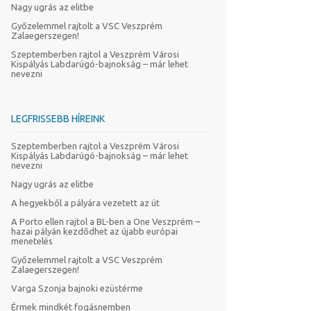
Nagy ugrás az elitbe
Győzelemmel rajtolt a VSC Veszprém
Zalaegerszegen!
Szeptemberben rajtol a Veszprém Városi
Kispályás Labdarúgó-bajnokság – már lehet
nevezni
LEGFRISSEBB HÍREINK
Szeptemberben rajtol a Veszprém Városi
Kispályás Labdarúgó-bajnokság – már lehet
nevezni
Nagy ugrás az elitbe
A hegyekből a pályára vezetett az út
A Porto ellen rajtol a BL-ben a One Veszprém –
hazai pályán kezdődhet az újabb európai
menetelés
Győzelemmel rajtolt a VSC Veszprém
Zalaegerszegen!
Varga Szonja bajnoki ezüstérme
Érmek mindkét fogásnemben