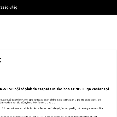
szág-világ
k
R-VESC női röplabda csapata Miskolcon az NB I Liga vasárnapi
el az első szettben. Heiupa Tautua’a csak ebben a játszmában 7 pontot szerzett, de
önnyedén került előnybe a kék-fehér alakulat.
an 11 pontot szereztek Mészáros Péter tanítványai, innen pedig már esélye sem volt a
gy megnehezítsék a dolgukat. A DVTK csak a szett hajrájában tudott valamelyest