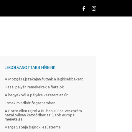
LEGOLVASOTTABB HÍREINK
A Mozgás Éjszakáján futnak a legkisebbekért
Hazai pályán remekeltek a fiatalok
A hegyekből a pályára vezetett az út
Érmek mindkét fogásnemben
A Porto ellen rajtol a BL-ben a One Veszprém –
hazai pályán kezdődhet az újabb európai
menetelés
Varga Szonja bajnoki ezüstérme