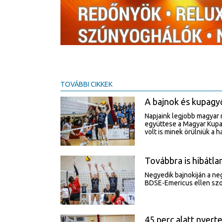
TOVÁBBI CIKKEK
A bajnok és kupagy
Napjaink legjobb magyar 
együttese a Magyar Kupa 
volt is minek örülniük a 
Továbbra is hibátla
Negyedik bajnokiján a ne
BDSE-Emericus ellen szo
45 perc alatt nyert