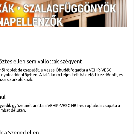
őztes ellen sem vallottak szégyent
női röplabda csapatát, a Vasas Óbudát fogadta a VEHIR-VESC
nyolcaddöntőjében. A találkozó teljes telt ház előtt kezdődött, és
hazai szurkolóknak.
nul
gyedik győzelmét aratta a VEHIR-VESC NB I-es röplabda csapata a
mbat délután.
ek a Szeged ellen