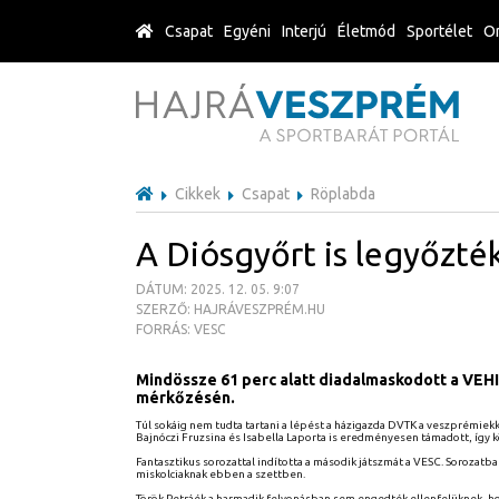
Csapat
Egyéni
Interjú
Életmód
Sportélet
Or
Cikkek
Csapat
Röplabda
A Diósgyőrt is legyőzté
DÁTUM: 2025. 12. 05. 9:07
SZERZŐ: HAJRÁVESZPRÉM.HU
FORRÁS: VESC
Mindössze 61 perc alatt diadalmaskodott a VEHI
mérkőzésén.
Túl sokáig nem tudta tartani a lépést a házigazda DVTK a veszprémiekk
Bajnóczi Fruzsina és Isabella Laporta is eredményesen támadott, így k
Fantasztikus sorozattal indította a második játszmát a VESC. Sorozatb
miskolciaknak ebben a szettben.
Török Petráék a harmadik felvonásban sem engedték ellenfelüknek, ho