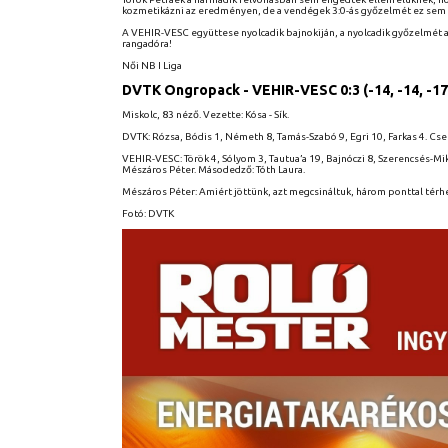
kozmetikázni az eredményen, de a vendégek 3:0-ás győzelmét ez sem 
A VEHIR-VESC együttese nyolcadik bajnokiján, a nyolcadik győzelmét a
rangadóra!
Női NB I Liga
DVTK Ongropack - VEHIR-VESC 0:3 (-14, -14, -17
Miskolc, 83 néző. Vezette: Kósa - Sík.
DVTK: Rózsa, Bódis 1, Németh 8, Tamás-Szabó 9, Egri 10, Farkas 4. Cser
VEHIR-VESC: Török 4, Sólyom 3, Tautua’a 19, Bajnóczi 8, Szerencsés-Mikl
Mészáros Péter. Másodedző: Tóth Laura.
Mészáros Péter: Amiért jöttünk, azt megcsináltuk, három ponttal térh
Fotó: DVTK