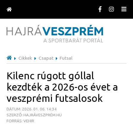
Cikkek
Csapat
Futsal
Kilenc rúgott góllal
kezdték a 2026-os évet a
veszprémi futsalosok
DÁTUM: 2026. 01. 06. 14:34
SZERZŐ: HAJRÁVESZPRÉM.HU
FORRÁS: VEHIR