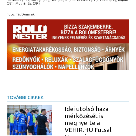
(37.), Molnár Sz. (39.)
Fotó: Tál Dominik
TOVÁBBI CIKKEK
Idei utolsó hazai
mérkőzését is
megnyerte a
VEHIR.HU Futsal