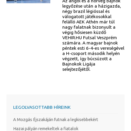
Az angol és a norvég bajnok
legyőzése után a házigazda,
négy brazil légióssal és
válogatott játékosokkal
felálló AEK Athén már túl
nagy falatnak bizonyult a
végig hősiesen küzdő
VEHIR.HU Futsal Veszprém
számára. A magyar bajnok
péntek esti 6-4-es vereségével
a H-csoport második helyén
végzett, így búcsúzott a
Bajnokok Ligája
selejtezőjétől.
LEGOLVASOTTABB HÍREINK
A Mozgás Éjszakáján futnak a legkisebbekért
Hazai pályán remekeltek a fiatalok