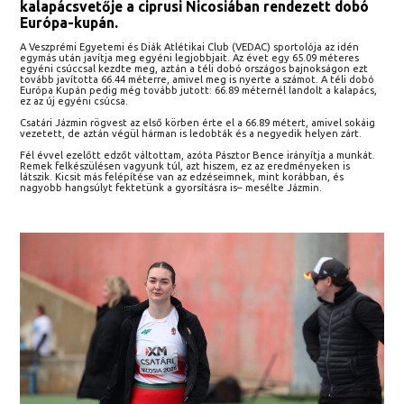
kalapácsvetője a ciprusi Nicosiában rendezett dobó
Európa-kupán.
A Veszprémi Egyetemi és Diák Atlétikai Club (VEDAC) sportolója az idén
egymás után javítja meg egyéni legjobbjait. Az évet egy 65.09 méteres
egyéni csúccsal kezdte meg, aztán a téli dobó országos bajnokságon ezt
tovább javította 66.44 méterre, amivel meg is nyerte a számot. A téli dobó
Európa Kupán pedig még tovább jutott: 66.89 méternél landolt a kalapács,
ez az új egyéni csúcsa.
Csatári Jázmin rögvest az első körben érte el a 66.89 métert, amivel sokáig
vezetett, de aztán végül hárman is ledobták és a negyedik helyen zárt.
Fél évvel ezelőtt edzőt váltottam, azóta Pásztor Bence irányítja a munkát.
Remek felkészülésen vagyunk túl, azt hiszem, ez az eredményeken is
látszik. Kicsit más felépítése van az edzéseimnek, mint korábban, és
nagyobb hangsúlyt fektetünk a gyorsításra is– mesélte Jázmin.