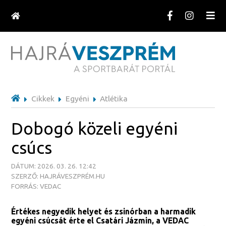
Cikkek
Egyéni
Atlétika
Dobogó közeli egyéni
csúcs
DÁTUM: 2026. 03. 26. 12:42
SZERZŐ: HAJRÁVESZPRÉM.HU
FORRÁS: VEDAC
Értékes negyedik helyet és zsinórban a harmadik
egyéni csúcsát érte el Csatári Jázmin, a VEDAC