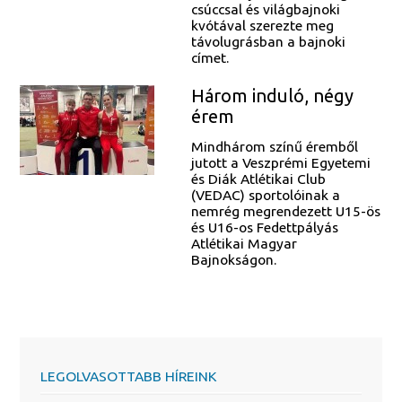
csúccsal és világbajnoki
kvótával szerezte meg
távolugrásban a bajnoki
címet.
Három induló, négy
érem
Mindhárom színű éremből
jutott a Veszprémi Egyetemi
és Diák Atlétikai Club
(VEDAC) sportolóinak a
nemrég megrendezett U15-ös
és U16-os Fedettpályás
Atlétikai Magyar
Bajnokságon.
LEGOLVASOTTABB HÍREINK