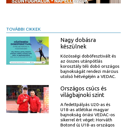
TOVÁBBI CIKKEK
Nagy dobásra
készülnek
Közösségi dobófesztivált és
az összes utánpótlás
korosztály téli dobó országos
bajnokságát rendezi március
utolsó hétvégéjén a VEDAC.
Országos csúcs és
világbajnoki szint
A fedettpályás U20-as és
U18-as atlétikai magyar
bajnokság óriási VEDAC-os
sikerrel ért véget: Horváth
Botond új U18-as országos