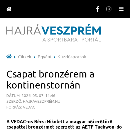
Cikkek
Egyéni
Küzdősportok
Csapat bronzérem a
kontinenstornán
DÁTUM: 2026. 05. 07. 11:46
SZERZŐ: HAJRÁVESZPRÉM.HU
FORRÁS: VEDAC
A VEDAC-os Bécsi Nikolett a magyar női erőtörő
csapattal bronzérmet szerzett az AETF Taekwon-do