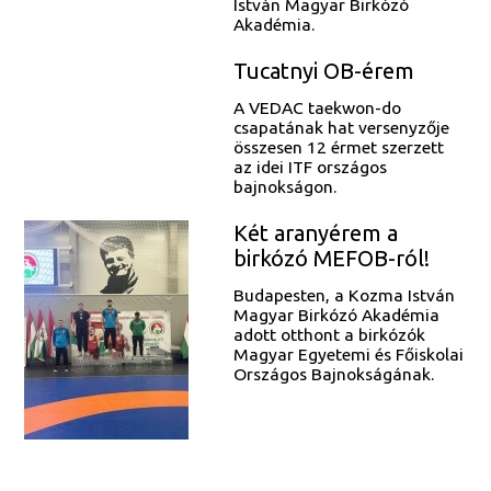
István Magyar Birkózó
Akadémia.
Tucatnyi OB-érem
A VEDAC taekwon-do
csapatának hat versenyzője
összesen 12 érmet szerzett
az idei ITF országos
bajnokságon.
Két aranyérem a
birkózó MEFOB-ról!
Budapesten, a Kozma István
Magyar Birkózó Akadémia
adott otthont a birkózók
Magyar Egyetemi és Főiskolai
Országos Bajnokságának.