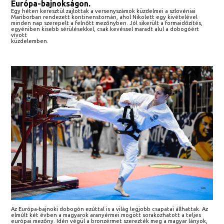
Európa-bajnokságon.
Egy héten keresztül zajlottak a versenyszámok küzdelmei a szlovéniai
Mariborban rendezett kontinenstornán, ahol Nikolett egy kivételével
minden nap szerepelt a felnőtt mezőnyben. Jól sikerült a formaidőzítés,
egyéniben kisebb sérülésekkel, csak kevéssel maradt alul a dobogóért
vívott
küzdelemben.
Az Európa-bajnoki dobogón ezúttal is a világ legjobb csapatai állhattak. Az
elmúlt két évben a magyarok aranyérmei mögött sorakozhatott a teljes
európai mezőny. Idén végül a bronzérmet szerezték meg a magyar lányok,