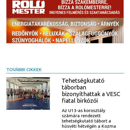
TOVÁBBI CIKKEK
Tehetségkutató
táborban
bizonyíthattak a VESC
fiatal birkózói
Az U13-as korosztály
számára rendezett
tehetségkutató tábort a
húsvéti hétvégén a Kozma