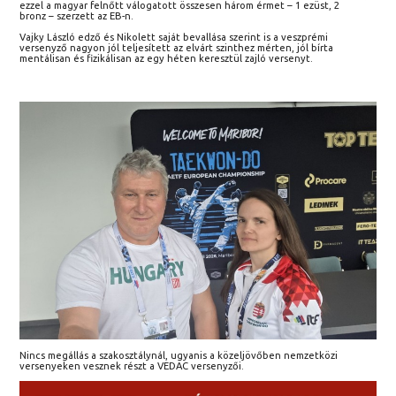
ezzel a magyar felnőtt válogatott összesen három érmet – 1 ezüst, 2
bronz – szerzett az EB-n.
Vajky László edző és Nikolett saját bevallása szerint is a veszprémi
versenyző nagyon jól teljesített az elvárt szinthez mérten, jól bírta
mentálisan és fizikálisan az egy héten keresztül zajló versenyt.
Nincs megállás a szakosztálynál, ugyanis a közeljövőben nemzetközi
versenyeken vesznek részt a VEDAC versenyzői.