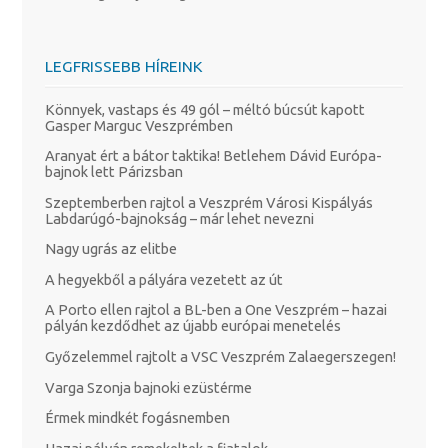
LEGFRISSEBB HÍREINK
Könnyek, vastaps és 49 gól – méltó búcsút kapott
Gasper Marguc Veszprémben
Aranyat ért a bátor taktika! Betlehem Dávid Európa-
bajnok lett Párizsban
Szeptemberben rajtol a Veszprém Városi Kispályás
Labdarúgó-bajnokság – már lehet nevezni
Nagy ugrás az elitbe
A hegyekből a pályára vezetett az út
A Porto ellen rajtol a BL-ben a One Veszprém – hazai
pályán kezdődhet az újabb európai menetelés
Győzelemmel rajtolt a VSC Veszprém Zalaegerszegen!
Varga Szonja bajnoki ezüstérme
Érmek mindkét fogásnemben