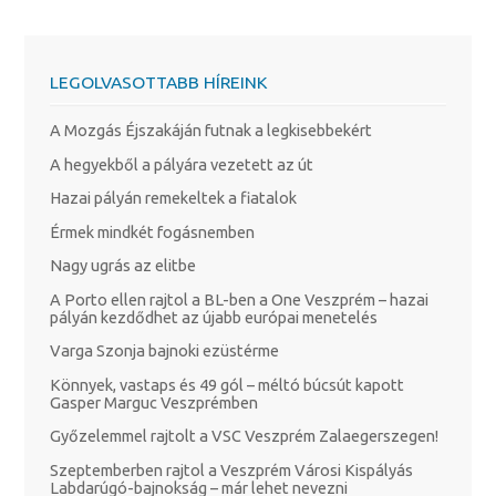
LEGOLVASOTTABB HÍREINK
A Mozgás Éjszakáján futnak a legkisebbekért
A hegyekből a pályára vezetett az út
Hazai pályán remekeltek a fiatalok
Érmek mindkét fogásnemben
Nagy ugrás az elitbe
A Porto ellen rajtol a BL-ben a One Veszprém – hazai
pályán kezdődhet az újabb európai menetelés
Varga Szonja bajnoki ezüstérme
Könnyek, vastaps és 49 gól – méltó búcsút kapott
Gasper Marguc Veszprémben
Győzelemmel rajtolt a VSC Veszprém Zalaegerszegen!
Szeptemberben rajtol a Veszprém Városi Kispályás
Labdarúgó-bajnokság – már lehet nevezni