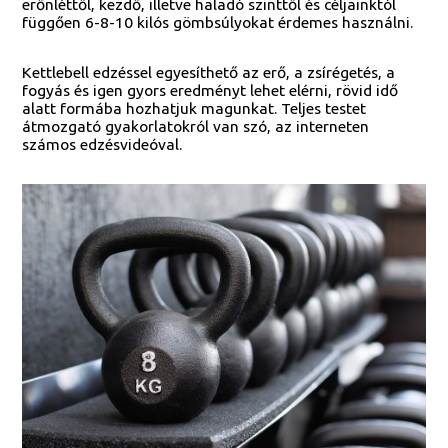
erőnléttől, kezdő, illetve haladó szinttől és céljainktól
függően 6-8-10 kilós gömbsúlyokat érdemes használni.
Kettlebell edzéssel egyesíthető az erő, a zsírégetés, a
fogyás és igen gyors eredményt lehet elérni, rövid idő
alatt formába hozhatjuk magunkat. Teljes testet
átmozgató gyakorlatokról van szó, az interneten
számos edzésvideóval.