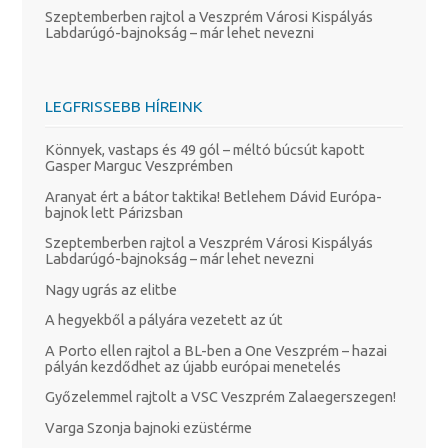
Szeptemberben rajtol a Veszprém Városi Kispályás
Labdarúgó-bajnokság – már lehet nevezni
LEGFRISSEBB HÍREINK
Könnyek, vastaps és 49 gól – méltó búcsút kapott
Gasper Marguc Veszprémben
Aranyat ért a bátor taktika! Betlehem Dávid Európa-
bajnok lett Párizsban
Szeptemberben rajtol a Veszprém Városi Kispályás
Labdarúgó-bajnokság – már lehet nevezni
Nagy ugrás az elitbe
A hegyekből a pályára vezetett az út
A Porto ellen rajtol a BL-ben a One Veszprém – hazai
pályán kezdődhet az újabb európai menetelés
Győzelemmel rajtolt a VSC Veszprém Zalaegerszegen!
Varga Szonja bajnoki ezüstérme