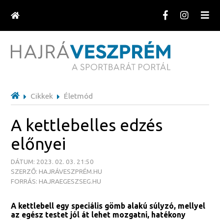
Cikkek
Életmód
A kettlebelles edzés
előnyei
DÁTUM: 2023. 02. 03. 21:50
SZERZŐ: HAJRÁVESZPRÉM.HU
FORRÁS: HAJRAEGESZSEG.HU
A kettlebell egy speciális gömb alakú súlyzó, mellyel
az egész testet jól át lehet mozgatni, hatékony