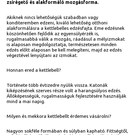
zsírégető és alakformáló mozgásforma.
Akiknek nincs lehetőségük szabadban vagy
konditeremben edzeni, kiváló lehetőség otthoni
alakformálásra a kettlebelles edzésfajta. Eme edzésnek
köszönhetően fejlődik az egyensúlyérzék is,
rugalmasabbá válik a mozgás, ráadásul a mélyizmokat
is alaposan megdolgoztatja, természetesen minden
edzés előtt alaposan be kell melegíteni, majd az edzés
végeztével lenyújtani az izmokat.
Honnan ered a kettlebell?
Története több évtizedre nyúlik vissza. Katonák
kiképzésének szerves része volt a harangsúlyos edzés.
Állóképességük, rugalmasságuk fejlesztésére használják
mind a mai napig.
Milyen és mekkora kettlebellt érdemes vásárolni?
Nagyon sokféle formában és súlyban kapható. Fittségtől,