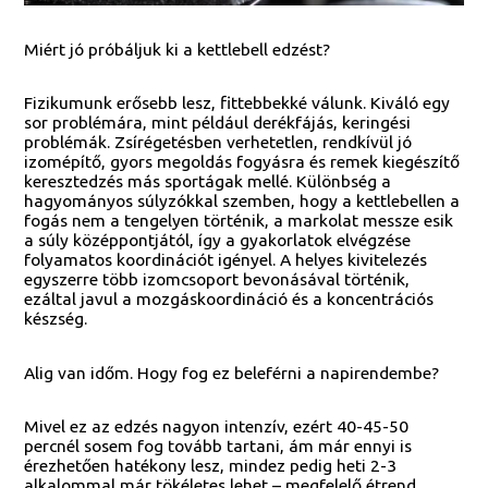
Miért jó próbáljuk ki a kettlebell edzést?
Fizikumunk erősebb lesz, fittebbekké válunk. Kiváló egy
sor problémára, mint például derékfájás, keringési
problémák. Zsírégetésben verhetetlen, rendkívül jó
izomépítő, gyors megoldás fogyásra és remek kiegészítő
keresztedzés más sportágak mellé. Különbség a
hagyományos súlyzókkal szemben, hogy a kettlebellen a
fogás nem a tengelyen történik, a markolat messze esik
a súly középpontjától, így a gyakorlatok elvégzése
folyamatos koordinációt igényel. A helyes kivitelezés
egyszerre több izomcsoport bevonásával történik,
ezáltal javul a mozgáskoordináció és a koncentrációs
készség.
Alig van időm. Hogy fog ez beleférni a napirendembe?
Mivel ez az edzés nagyon intenzív, ezért 40-45-50
percnél sosem fog tovább tartani, ám már ennyi is
érezhetően hatékony lesz, mindez pedig heti 2-3
alkalommal már tökéletes lehet – megfelelő étrend