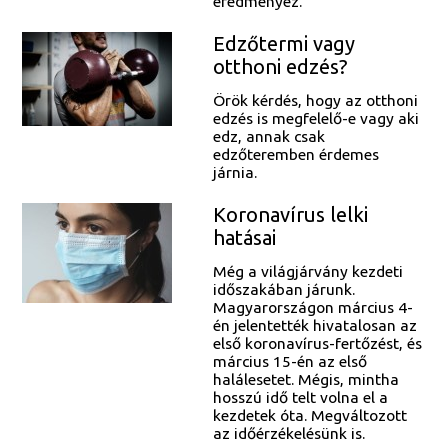
eredményez.
Edzőtermi vagy
otthoni edzés?
Örök kérdés, hogy az otthoni
edzés is megfelelő-e vagy aki
edz, annak csak
edzőteremben érdemes
járnia.
Koronavírus lelki
hatásai
Még a világjárvány kezdeti
időszakában járunk.
Magyarországon március 4-
én jelentették hivatalosan az
első koronavírus-fertőzést, és
március 15-én az első
halálesetet. Mégis, mintha
hosszú idő telt volna el a
kezdetek óta. Megváltozott
az időérzékelésünk is.