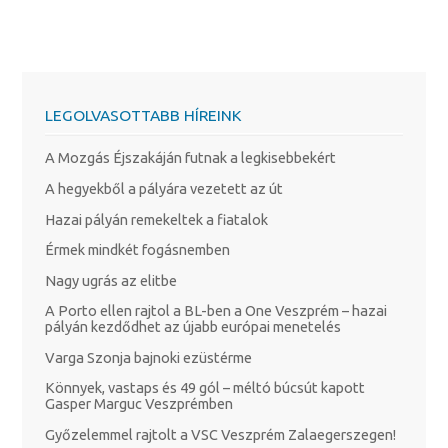
LEGOLVASOTTABB HÍREINK
A Mozgás Éjszakáján futnak a legkisebbekért
A hegyekből a pályára vezetett az út
Hazai pályán remekeltek a fiatalok
Érmek mindkét fogásnemben
Nagy ugrás az elitbe
A Porto ellen rajtol a BL-ben a One Veszprém – hazai
pályán kezdődhet az újabb európai menetelés
Varga Szonja bajnoki ezüstérme
Könnyek, vastaps és 49 gól – méltó búcsút kapott
Gasper Marguc Veszprémben
Győzelemmel rajtolt a VSC Veszprém Zalaegerszegen!