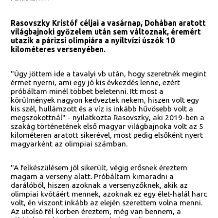
Rasovszky Kristóf céljai a vasárnap, Dohában aratott
világbajnoki győzelem után sem változnak, éremért
utazik a párizsi olimpiára a nyíltvízi úszók 10
kilométeres versenyében.
"Úgy jöttem ide a tavalyi vb után, hogy szeretnék megint
érmet nyerni, ami egy jó kis évkezdés lenne, ezért
próbáltam minél többet beletenni. Itt most a
körülmények nagyon kedveztek nekem, hiszen volt egy
kis szél, hullámzott és a víz is inkább hűvösebb volt a
megszokottnál" - nyilatkozta Rasovszky, aki 2019-ben a
szakág történetének első magyar világbajnoka volt az 5
kilométeren aratott sikerével, most pedig elsőként nyert
magyarként az olimpiai számban.
"A felkészülésem jól sikerült, végig erősnek éreztem
magam a verseny alatt. Próbáltam kimaradni a
darálóból, hiszen azoknak a versenyzőknek, akik az
olimpiai kvótáért mennek, azoknak ez egy élet-halál harc
volt, én viszont inkább az elején szerettem volna menni.
Az utolsó fél körben éreztem, még van bennem, a