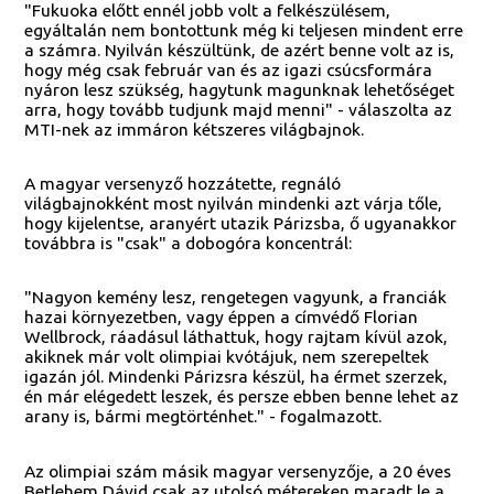
"Fukuoka előtt ennél jobb volt a felkészülésem,
egyáltalán nem bontottunk még ki teljesen mindent erre
a számra. Nyilván készültünk, de azért benne volt az is,
hogy még csak február van és az igazi csúcsformára
nyáron lesz szükség, hagytunk magunknak lehetőséget
arra, hogy tovább tudjunk majd menni" - válaszolta az
MTI-nek az immáron kétszeres világbajnok.
A magyar versenyző hozzátette, regnáló
világbajnokként most nyilván mindenki azt várja tőle,
hogy kijelentse, aranyért utazik Párizsba, ő ugyanakkor
továbbra is "csak" a dobogóra koncentrál:
"Nagyon kemény lesz, rengetegen vagyunk, a franciák
hazai környezetben, vagy éppen a címvédő Florian
Wellbrock, ráadásul láthattuk, hogy rajtam kívül azok,
akiknek már volt olimpiai kvótájuk, nem szerepeltek
igazán jól. Mindenki Párizsra készül, ha érmet szerzek,
én már elégedett leszek, és persze ebben benne lehet az
arany is, bármi megtörténhet." - fogalmazott.
Az olimpiai szám másik magyar versenyzője, a 20 éves
Betlehem Dávid csak az utolsó métereken maradt le a