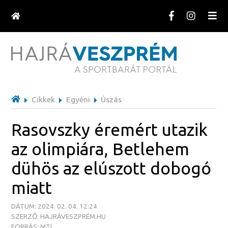
Cikkek
Egyéni
Úszás
Rasovszky éremért utazik
az olimpiára, Betlehem
dühös az elúszott dobogó
miatt
DÁTUM: 2024. 02. 04. 12:24
SZERZŐ: HAJRÁVESZPRÉM.HU
FORRÁS: MTI