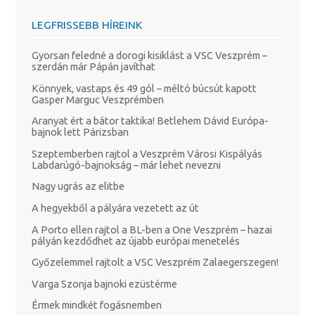
LEGFRISSEBB HÍREINK
Gyorsan feledné a dorogi kisiklást a VSC Veszprém –
szerdán már Pápán javíthat
Könnyek, vastaps és 49 gól – méltó búcsút kapott
Gasper Marguc Veszprémben
Aranyat ért a bátor taktika! Betlehem Dávid Európa-
bajnok lett Párizsban
Szeptemberben rajtol a Veszprém Városi Kispályás
Labdarúgó-bajnokság – már lehet nevezni
Nagy ugrás az elitbe
A hegyekből a pályára vezetett az út
A Porto ellen rajtol a BL-ben a One Veszprém – hazai
pályán kezdődhet az újabb európai menetelés
Győzelemmel rajtolt a VSC Veszprém Zalaegerszegen!
Varga Szonja bajnoki ezüstérme
Érmek mindkét fogásnemben