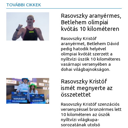
TOVÁBBI CIKKEK
Rasovszky aranyérmes,
Betlehem olimpiai
kvótás 10 kilométeren
Rasovszky Kristóf
aranyérmet, Betlehem Dávid
pedig hatodik helyével
olimpiai kvótát szerzett a
nyíltvízi úszók 10 kilométeres
vasárnapi versenyében a
dohai világbajnokságon.
Rasovszky Kristóf
ismét megnyerte az
összetettet
Rasovszky Kristóf szenzációs
versenyzéssel bronzérmes lett
10 kilométeren az úszók
nyíltvízi világkupa-
sorozatának utolsó