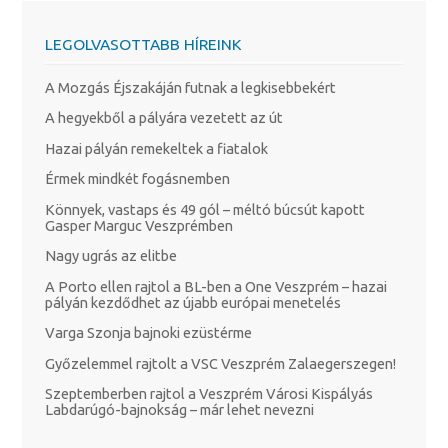
LEGOLVASOTTABB HÍREINK
A Mozgás Éjszakáján futnak a legkisebbekért
A hegyekből a pályára vezetett az út
Hazai pályán remekeltek a fiatalok
Érmek mindkét fogásnemben
Könnyek, vastaps és 49 gól – méltó búcsút kapott
Gasper Marguc Veszprémben
Nagy ugrás az elitbe
A Porto ellen rajtol a BL-ben a One Veszprém – hazai
pályán kezdődhet az újabb európai menetelés
Varga Szonja bajnoki ezüstérme
Győzelemmel rajtolt a VSC Veszprém Zalaegerszegen!
Szeptemberben rajtol a Veszprém Városi Kispályás
Labdarúgó-bajnokság – már lehet nevezni