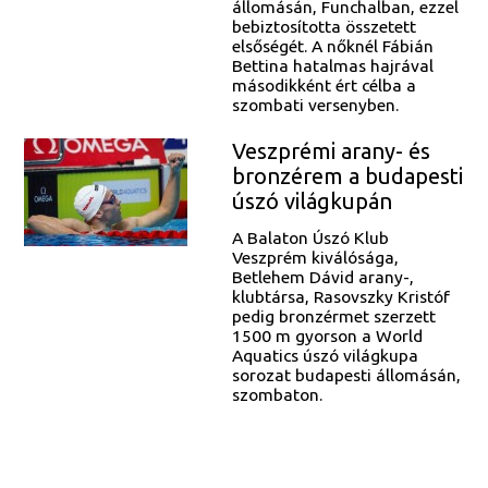
állomásán, Funchalban, ezzel
bebiztosította összetett
elsőségét. A nőknél Fábián
Bettina hatalmas hajrával
másodikként ért célba a
szombati versenyben.
Veszprémi arany- és
bronzérem a budapesti
úszó világkupán
A Balaton Úszó Klub
Veszprém kiválósága,
Betlehem Dávid arany-,
klubtársa, Rasovszky Kristóf
pedig bronzérmet szerzett
1500 m gyorson a World
Aquatics úszó világkupa
sorozat budapesti állomásán,
szombaton.