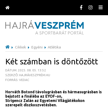
Cikkek
Egyéni
Atlétika
Két számban is döntőzött
DÁTUM: 2025. 08. 05. 13:52
SZERZŐ: HAJRÁVESZPRÉM.HU
FORRÁS: VEDAC
Horváth Botond távolugrásban és hármasugrásban is
bejutott a fináléba az EYOF-on,
Strigencz Zalán az Egyetemi Világjátékokon
szerepelt diszkoszvetésben.