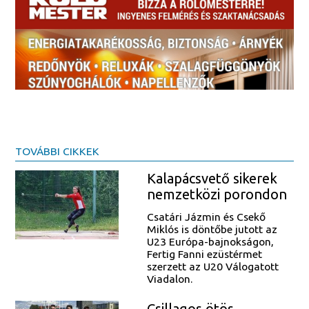
TOVÁBBI CIKKEK
Kalapácsvető sikerek
nemzetközi porondon
Csatári Jázmin és Csekő
Miklós is döntőbe jutott az
U23 Európa-bajnokságon,
Fertig Fanni ezüstérmet
szerzett az U20 Válogatott
Viadalon.
Csillagos ötös