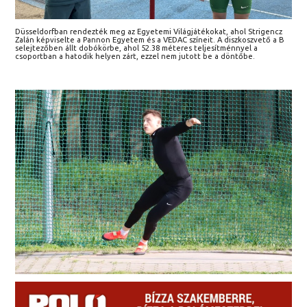
Düsseldorfban rendezték meg az Egyetemi Világjátékokat, ahol Strigencz
Zalán képviselte a Pannon Egyetem és a VEDAC színeit. A diszkoszvető a B
selejtezőben állt dobókörbe, ahol 52.38 méteres teljesítménnyel a
csoportban a hatodik helyen zárt, ezzel nem jutott be a döntőbe.