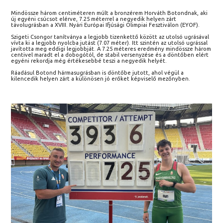
Mindössze három centiméteren múlt a bronzérem Horváth Botondnak, aki
új egyéni csúcsot elérve, 7.25 méterrel a negyedik helyen zárt
távolugrásban a XVIII. Nyári Európai Ifjúsági Olimpiai Fesztiválon (EYOF).
Szigeti Csongor tanítványa a legjobb tizenkettő között az utolsó ugrásával
vívta ki a legjobb nyolcba jutást (7.07 méter). Itt szintén az utolsó ugrással
javította meg eddigi legjobbját. A 7.25 méteres eredmény mindössze három
centivel maradt el a dobogótól, de stabil versenyzése és a döntőben elért
egyéni rekordja még értékesebbé teszi a negyedik helyét.
Ráadásul Botond hármasugrásban is döntőbe jutott, ahol végül a
kilencedik helyen zárt a különösen jó erőket képviselő mezőnyben.