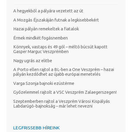
A hegyekből a pályára vezetett az út
A Mozgás Éjszakáján futnak a legkisebbekért
Hazai pályán remekeltek a fiatalok
Érmek mindkét fogásnemben
Könnyek, vastaps és 49 gól – méltó búcsút kapott
Gasper Marguc Veszprémben
Nagy ugrás az elitbe
A Porto ellen rajtol a BL-ben a One Veszprém – hazai
pályán kezdődhet az újabb európai menetelés
Varga Szonja bajnoki ezüstérme
Győzelemmel rajtolt a VSC Veszprém Zalaegerszegen!
Szeptemberben rajtol a Veszprém Városi Kispályás
Labdarúgó-bajnokság – már lehet nevezni
LEGFRISSEBB HÍREINK