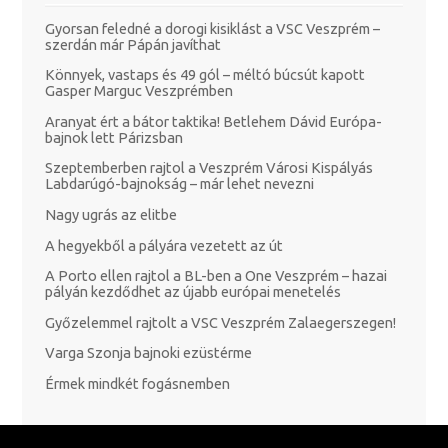
Gyorsan feledné a dorogi kisiklást a VSC Veszprém –
szerdán már Pápán javíthat
Könnyek, vastaps és 49 gól – méltó búcsút kapott
Gasper Marguc Veszprémben
Aranyat ért a bátor taktika! Betlehem Dávid Európa-
bajnok lett Párizsban
Szeptemberben rajtol a Veszprém Városi Kispályás
Labdarúgó-bajnokság – már lehet nevezni
Nagy ugrás az elitbe
A hegyekből a pályára vezetett az út
A Porto ellen rajtol a BL-ben a One Veszprém – hazai
pályán kezdődhet az újabb európai menetelés
Győzelemmel rajtolt a VSC Veszprém Zalaegerszegen!
Varga Szonja bajnoki ezüstérme
Érmek mindkét fogásnemben