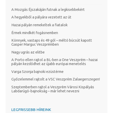
A Mozgás Éjszakáján futnak a legkisebbekért
A hegyekből a pályára vezetett az út
Hazai pályán remekeltek a fiatalok
Érmek mindkét fogásnemben
Könnyek, vastaps és 49 gól – méltó búcsút kapott
Gasper Marguc Veszprémben
Nagy ugrás az elitbe
A Porto ellen rajtol a BL-ben a One Veszprém – hazai
pályán kezdődhet az újabb európai menetelés
Varga Szonja bajnoki ezüstérme
Győzelemmel rajtolt a VSC Veszprém Zalaegerszegen!
Szeptemberben rajtol a Veszprém Városi Kispályás
Labdarúgó-bajnokság – már lehet nevezni
LEGFRISSEBB HÍREINK