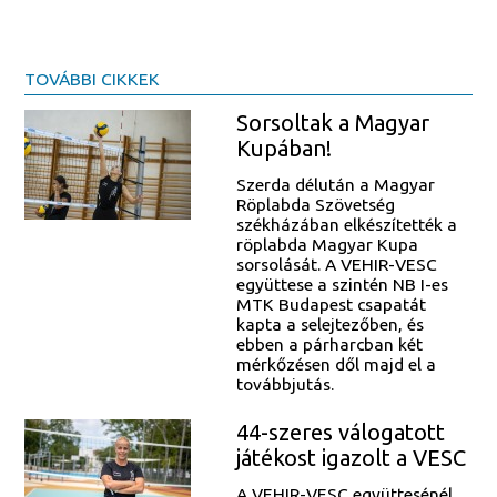
TOVÁBBI CIKKEK
Sorsoltak a Magyar
Kupában!
Szerda délután a Magyar
Röplabda Szövetség
székházában elkészítették a
röplabda Magyar Kupa
sorsolását. A VEHIR-VESC
együttese a szintén NB I-es
MTK Budapest csapatát
kapta a selejtezőben, és
ebben a párharcban két
mérkőzésen dől majd el a
továbbjutás.
44-szeres válogatott
játékost igazolt a VESC
A VEHIR-VESC együttesénél