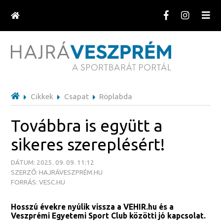
Cikkek
Csapat
Röplabda
Továbbra is együtt a
sikeres szereplésért!
DÁTUM: 2025. 09. 09. 11:12
SZERZŐ: HAJRÁVESZPRÉM.HU
FORRÁS: VESC.HU
Hosszú évekre nyúlik vissza a VEHIR.hu és a
Veszprémi Egyetemi Sport Club közötti jó kapcsolat.