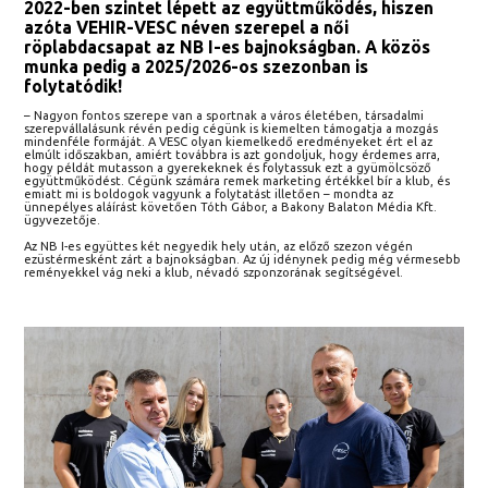
2022-ben szintet lépett az együttműködés, hiszen
azóta VEHIR-VESC néven szerepel a női
röplabdacsapat az NB I-es bajnokságban. A közös
munka pedig a 2025/2026-os szezonban is
folytatódik!
– Nagyon fontos szerepe van a sportnak a város életében, társadalmi
szerepvállalásunk révén pedig cégünk is kiemelten támogatja a mozgás
mindenféle formáját. A VESC olyan kiemelkedő eredményeket ért el az
elmúlt időszakban, amiért továbbra is azt gondoljuk, hogy érdemes arra,
hogy példát mutasson a gyerekeknek és folytassuk ezt a gyümölcsöző
együttműködést. Cégünk számára remek marketing értékkel bír a klub, és
emiatt mi is boldogok vagyunk a folytatást illetően – mondta az
ünnepélyes aláírást követően Tóth Gábor, a Bakony Balaton Média Kft.
ügyvezetője.
Az NB I-es együttes két negyedik hely után, az előző szezon végén
ezüstérmesként zárt a bajnokságban. Az új idénynek pedig még vérmesebb
reményekkel vág neki a klub, névadó szponzorának segítségével.