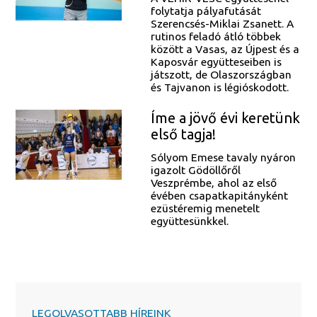
folytatja pályafutását
Szerencsés-Miklai Zsanett. A
rutinos feladó átló többek
között a Vasas, az Újpest és a
Kaposvár együtteseiben is
játszott, de Olaszországban
és Tajvanon is légióskodott.
Íme a jövő évi keretünk
első tagja!
Sólyom Emese tavaly nyáron
igazolt Gödöllőről
Veszprémbe, ahol az első
évében csapatkapitányként
ezüstéremig menetelt
együttesünkkel.
LEGOLVASOTTABB HÍREINK