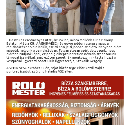
– Hosszú és eredményes utat jártunk be, mióta mellénk állt a Bakony-
Balaton Média Kft. A VEHIR-VESC név egyre jobban cseng a magyar
röplabdázás berkein belük, ezt mi sem jelzi jobban az előző idényben elért
második helyünk a bajnokságban. Folyamatosan azért dolgozunk, hogy
előrébb tudjunk lépni, ez pedig elképzelhetetlen névadó szponzorunk
támogatása nélkül, amit ezúton szeretnék megköszönni - tette hozzá a
Veszprémi Egyetemi Sport Club ügyvezetője, Szokolik Gergely.
A VEHIR-VESC október 12-én, saját közönsége előtt kezdi majd a
pontvadászatot az újonc Haladás VSE ellen.