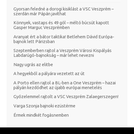
Gyorsan feledné a dorogi kisiklást a VSC Veszprém –
szerdán már Pápán javíthat
Könnyek, vastaps és 49 gól – méltó búcsút kapott
Gasper Marguc Veszprémben
Aranyat ért a bátor taktika! Betlehem Dávid Európa-
bajnok lett Párizsban
Szeptemberben rajtol a Veszprém Városi Kispályás
Labdarúgó-bajnokság – már lehet nevezni
Nagy ugrás az elitbe
A hegyekből a pályára vezetett az út
A Porto ellen rajtol a BL-ben a One Veszprém – hazai
pályán kezdődhet az újabb európai menetelés
Győzelemmel rajtolt a VSC Veszprém Zalaegerszegen!
Varga Szonja bajnoki ezüstérme
Érmek mindkét fogásnemben