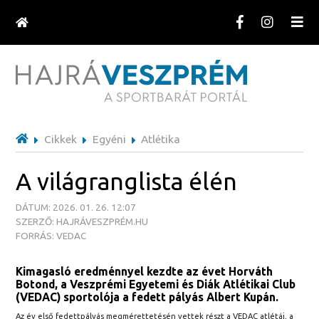
Cikkek
Egyéni
Atlétika
A világranglista élén
DÁTUM: 2026. 01. 26. 12:07
SZERZŐ: HAJRÁVESZPRÉM.HU
FORRÁS: VEDAC
Kimagasló eredménnyel kezdte az évet Horváth
Botond, a Veszprémi Egyetemi és Diák Atlétikai Club
(VEDAC) sportolója a fedett pályás Albert Kupán.
Az év első fedettpályás megmérettetésén vettek részt a VEDAC atlétái, a