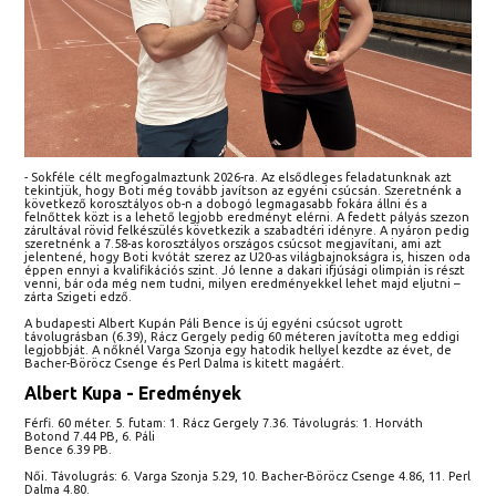
- Sokféle célt megfogalmaztunk 2026-ra. Az elsődleges feladatunknak azt
tekintjük, hogy Boti még tovább javítson az egyéni csúcsán. Szeretnénk a
következő korosztályos ob-n a dobogó legmagasabb fokára állni és a
felnőttek közt is a lehető legjobb eredményt elérni. A fedett pályás szezon
zárultával rövid felkészülés következik a szabadtéri idényre. A nyáron pedig
szeretnénk a 7.58-as korosztályos országos csúcsot megjavítani, ami azt
jelentené, hogy Boti kvótát szerez az U20-as világbajnokságra is, hiszen oda
éppen ennyi a kvalifikációs szint. Jó lenne a dakari ifjúsági olimpián is részt
venni, bár oda még nem tudni, milyen eredményekkel lehet majd eljutni –
zárta Szigeti edző.
A budapesti Albert Kupán Páli Bence is új egyéni csúcsot ugrott
távolugrásban (6.39), Rácz Gergely pedig 60 méteren javította meg eddigi
legjobbját. A nőknél Varga Szonja egy hatodik hellyel kezdte az évet, de
Bacher-Böröcz Csenge és Perl Dalma is kitett magáért.
Albert Kupa - Eredmények
Férfi. 60 méter. 5. futam: 1. Rácz Gergely 7.36. Távolugrás: 1. Horváth
Botond 7.44 PB, 6. Páli
Bence 6.39 PB.
Női. Távolugrás: 6. Varga Szonja 5.29, 10. Bacher-Böröcz Csenge 4.86, 11. Perl
Dalma 4.80.