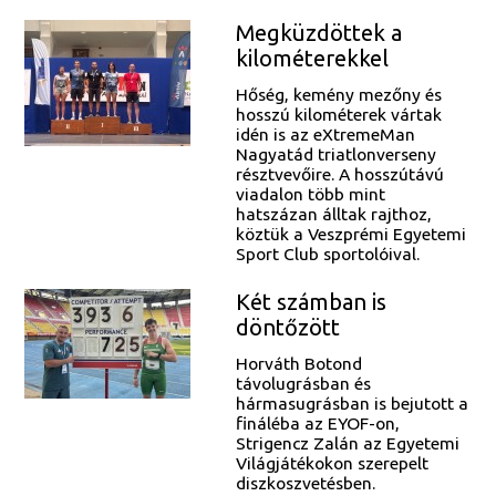
Megküzdöttek a
kilométerekkel
Hőség, kemény mezőny és
hosszú kilométerek vártak
idén is az eXtremeMan
Nagyatád triatlonverseny
résztvevőire. A hosszútávú
viadalon több mint
hatszázan álltak rajthoz,
köztük a Veszprémi Egyetemi
Sport Club sportolóival.
Két számban is
döntőzött
Horváth Botond
távolugrásban és
hármasugrásban is bejutott a
fináléba az EYOF-on,
Strigencz Zalán az Egyetemi
Világjátékokon szerepelt
diszkoszvetésben.