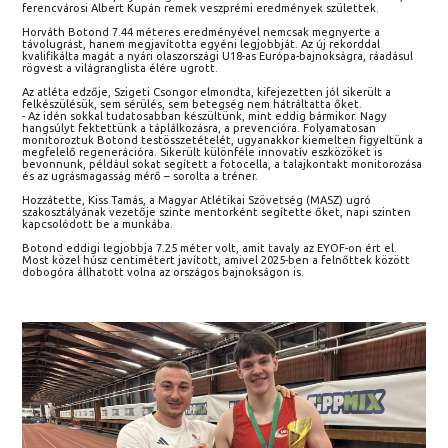
ferencvárosi Albert Kupán remek veszprémi eredmények születtek.
Horváth Botond 7.44 méteres eredményével nemcsak megnyerte a
távolugrást, hanem megjavította egyéni legjobbját. Az új rekorddal
kvalifikálta magát a nyári olaszországi U18-as Európa-bajnokságra, ráadásul
rögvest a világranglista élére ugrott.
Az atléta edzője, Szigeti Csongor elmondta, kifejezetten jól sikerült a
felkészülésük, sem sérülés, sem betegség nem hátráltatta őket.
- Az idén sokkal tudatosabban készültünk, mint eddig bármikor. Nagy
hangsúlyt fektettünk a táplálkozásra, a prevencióra. Folyamatosan
monitoroztuk Botond testösszetételét, ugyanakkor kiemelten figyeltünk a
megfelelő regenerációra. Sikerült különféle innovatív eszközöket is
bevonnunk, például sokat segített a fotocella, a talajkontakt monitorozása
és az ugrásmagasság mérő – sorolta a tréner.
Hozzátette, Kiss Tamás, a Magyar Atlétikai Szövetség (MASZ) ugró
szakosztályának vezetője szinte mentorként segítette őket, napi szinten
kapcsolódott be a munkába.
Botond eddigi legjobbja 7.25 méter volt, amit tavaly az EYOF-on ért el.
Most közel húsz centimétert javított, amivel 2025-ben a felnőttek között
dobogóra állhatott volna az országos bajnokságon is.