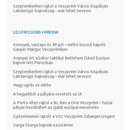
Szeptemberben rajtol a Veszprém Városi Kispályás
Labdarúgó-bajnokság – már lehet nevezni
LEGFRISSEBB HÍREINK
Könnyek, vastaps és 49 gól – méltó búcsút kapott
Gasper Marguc Veszprémben
Aranyat ért a bátor taktika! Betlehem Dávid Európa-
bajnok lett Párizsban
Szeptemberben rajtol a Veszprém Városi Kispályás
Labdarúgó-bajnokság – már lehet nevezni
Nagy ugrás az elitbe
A hegyekből a pályára vezetett az út
A Porto ellen rajtol a BL-ben a One Veszprém – hazai
pályán kezdődhet az újabb európai menetelés
Győzelemmel rajtolt a VSC Veszprém Zalaegerszegen!
Varga Szonja bajnoki ezüstérme