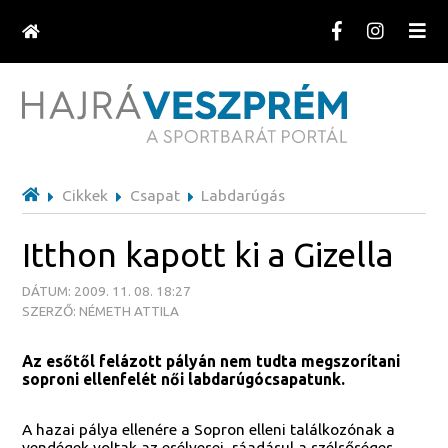
Cikkek
Csapat
Labdarúgás
Itthon kapott ki a Gizella
DÁTUM: 2009. 11. 08. 18:27
SZERZŐ: NÉMETH ATTILA
Az esőtől felázott pályán nem tudta megszorítani
soproni ellenfelét női labdarúgócsapatunk.
A hazai pálya ellenére a Sopron elleni találkozónak a
vendégek voltak az esélyesei, ráadásul a szélsőséges