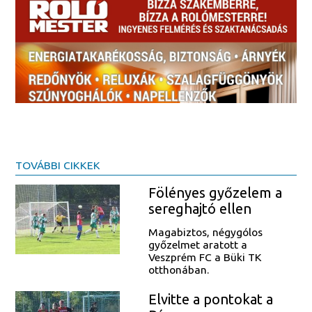
TOVÁBBI CIKKEK
Fölényes győzelem a
sereghajtó ellen
Magabiztos, négygólos
győzelmet aratott a
Veszprém FC a Büki TK
otthonában.
Elvitte a pontokat a