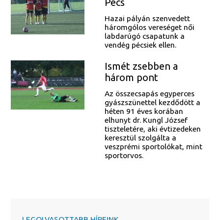
Pécs
Hazai pályán szenvedett
háromgólos vereséget női
labdarúgó csapatunk a
vendég pécsiek ellen.
Ismét zsebben a
három pont
Az összecsapás egyperces
gyászszünettel kezdődött a
héten 91 éves korában
elhunyt dr. Kungl József
tiszteletére, aki évtizedeken
keresztül szolgálta a
veszprémi sportolókat, mint
sportorvos.
LEGOLVASOTTABB HÍREINK