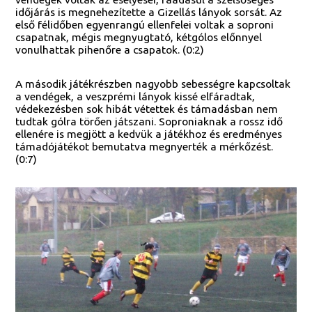
időjárás is megnehezítette a Gizellás lányok sorsát. Az
első félidőben egyenrangú ellenfelei voltak a soproni
csapatnak, mégis megnyugtató, kétgólos előnnyel
vonulhattak pihenőre a csapatok. (0:2)
A második játékrészben nagyobb sebességre kapcsoltak
a vendégek, a veszprémi lányok kissé elfáradtak,
védekezésben sok hibát vétettek és támadásban nem
tudtak gólra törően játszani. Soproniaknak a rossz idő
ellenére is megjött a kedvük a játékhoz és eredményes
támadójátékot bemutatva megnyerték a mérkőzést.
(0:7)