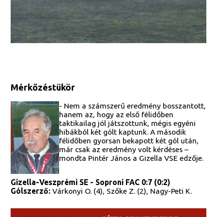
Mérkőzéstükör
- Nem a számszerű eredmény bosszantott,
hanem az, hogy az első félidőben
taktikailag jól játszottunk, mégis egyéni
hibákból két gólt kaptunk. A második
félidőben gyorsan bekapott két gól után,
már csak az eredmény volt kérdéses –
mondta Pintér János a Gizella VSE edzője.
Gizella-Veszprémi SE - Soproni FAC 0:7 (0:2)
Gólszerző:
Várkonyi O. (4), Szőke Z. (2), Nagy-Peti K.