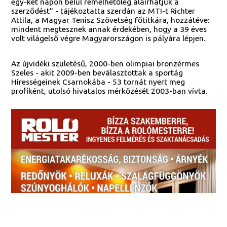
egy-két napon belül remélhetőleg aláírhatjuk a
szerződést" - tájékoztatta szerdán az MTI-t Richter
Attila, a Magyar Tenisz Szövetség főtitkára, hozzátéve:
mindent megtesznek annak érdekében, hogy a 39 éves
volt világelső végre Magyarországon is pályára lépjen.
Az újvidéki születésű, 2000-ben olimpiai bronzérmes
Szeles - akit 2009-ben beválasztottak a sportág
Hírességeinek Csarnokába - 53 tornát nyert meg
profiként, utolsó hivatalos mérkőzését 2003-ban vívta.