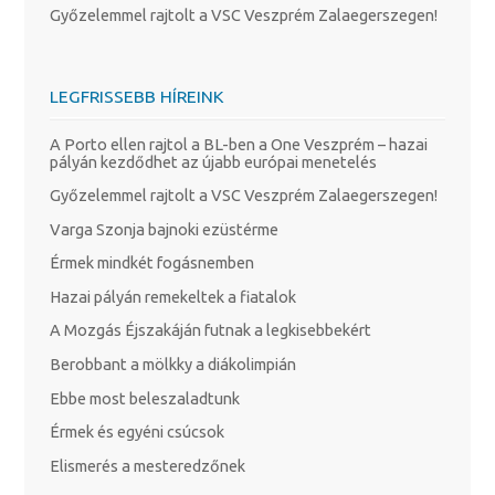
Győzelemmel rajtolt a VSC Veszprém Zalaegerszegen!
LEGFRISSEBB HÍREINK
A Porto ellen rajtol a BL-ben a One Veszprém – hazai
pályán kezdődhet az újabb európai menetelés
Győzelemmel rajtolt a VSC Veszprém Zalaegerszegen!
Varga Szonja bajnoki ezüstérme
Érmek mindkét fogásnemben
Hazai pályán remekeltek a fiatalok
A Mozgás Éjszakáján futnak a legkisebbekért
Berobbant a mölkky a diákolimpián
Ebbe most beleszaladtunk
Érmek és egyéni csúcsok
Elismerés a mesteredzőnek