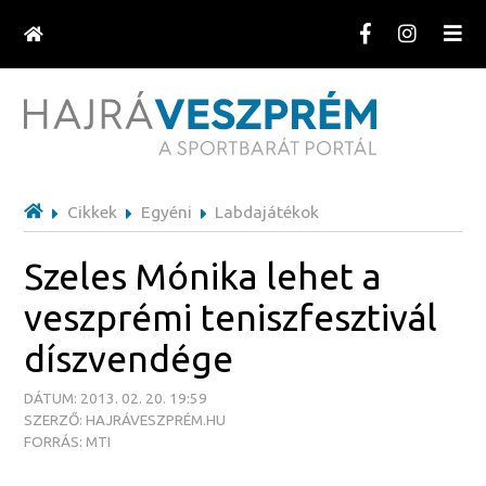
Cikkek
Egyéni
Labdajátékok
Szeles Mónika lehet a
veszprémi teniszfesztivál
díszvendége
DÁTUM: 2013. 02. 20. 19:59
SZERZŐ: HAJRÁVESZPRÉM.HU
FORRÁS: MTI