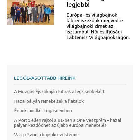
legjobb!
Európa- és világbajnok
lábteniszezőnk megvédte
világbajnoki címét az
isztambuli Női és Ifjúsági
Lábtenisz Világbajnokságon.
LEGOLVASOTTABB HÍREINK
A Mozgás Éjszakáján futnak a legkisebbekért
Hazai pályán remekeltek a fiatalok
Érmek mindkét fogásnemben
A Porto ellen rajtol a BL-ben a One Veszprém – hazai
pályán kezdődhet az újabb európai menetelés
Varga Szonja bajnoki ezüstérme