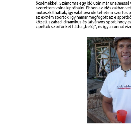
öcsémékkel. Számomra egy idő után már unalmassá vál
szerettem volna kipróbálni. Ebben az időszakban ve
motoszkálhattak, így valahova ide tehetem szörfös p
az extrém sportok, így hamar megfogott az e sportb
közeli, szabad, dinamikus és látványos sport, hogy
cipeltük szörfünket hátha „befúj”, és így azonnal vízr