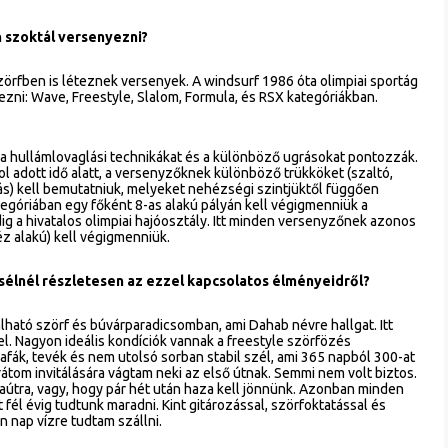
n szoktál versenyezni?
örfben is léteznek versenyek. A windsurf 1986 óta olimpiai sportág
ezni: Wave, Freestyle, Slalom, Formula, és RSX kategóriákban.
 a hullámlovaglási technikákat és a különböző ugrásokat pontozzák.
ol adott idő alatt, a versenyzőknek különböző trükköket (szaltó,
szás) kell bemutatniuk, melyeket nehézségi szintjüktől függően
egóriában egy főként 8-as alakú pályán kell végigmenniük a
g a hivatalos olimpiai hajóosztály. Itt minden versenyzőnek azonos
éz alakú) kell végigmenniük.
esélnél részletesen az ezzel kapcsolatos élményeidről?
ható szörf és búvárparadicsomban, ami Dahab névre hallgat. Itt
l. Nagyon ideális kondíciók vannak a freestyle szörfözés
afák, tevék és nem utolsó sorban stabil szél, ami 365 napból 300-at
rátom invitálására vágtam neki az első útnak. Semmi nem volt biztos.
útra, vagy, hogy pár hét után haza kell jönnünk. Azonban minden
t fél évig tudtunk maradni. Kint gitározással, szörfoktatással és
 nap vízre tudtam szállni.