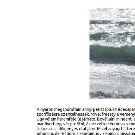
A nyáron megspóroltam annyi pénzt (plusz édesapám 
szörfözésre szentelhessek. Mivel freestyle versenyz
Úgy vélem háromféle út járható. Bevállalni minden
manővert egy vér profitól, és ezzel kacérkodva a ko
fokozatos, időigényes utat járni. Mivel anyagi hátt
árbócom, de fejlődni is akartam, így a kompromisszu