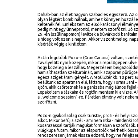
Dahab-ban az élet nagyon szabad és egyszerű. Az ot
olyan légtért kombinálnak, amihez könnyen hozzá le
keltenék fel. Emlékszem az első karácsonyi élményem
pedig mint egy ünneprontó, mentem szörfözni. Jó sz
29.-én (szülinapomon) levittek a búvárkodó barátai
a hideg volt ezen a napon. Akkor viszont meleg, nap
kísérték végig a kintlétem.
Aztán legutóbb Pozo-n (Gran Canaria) voltam, szintén
Tavalyelőtt nyár közepén, mikor a repülőgépen ülve
hogy közeleg a leszállás. Megérzésem beigazolódot
hamisíthatatlan szélturbináit, amik szaporán pörögtek
egész sziget áram igényét. A repülőtér kb. 10 perc 
beálltunk az apartman elé, láttam, hogy Torma Jani – 
ajtón, akik csörtetnek le a garázsba még álmos fejj
Lepakoltam a táskáim és rögtön mentem ki a vízre. A 
a „welcome session”-re. Páratlan élmény volt nekem, 
szörfözni.
Pozo-n gyakorlatilag csak turista-, profi- és helyi sz
alkot. Mikor befúj a szél - ami nem ritka - mindenki 
kosarazással tartják magukat formában a szörfösö
világkupa futam, mikor az élsportolók mérhetik öss
rendszeresen járnak vissza edzeni, hogy ne felejtsen