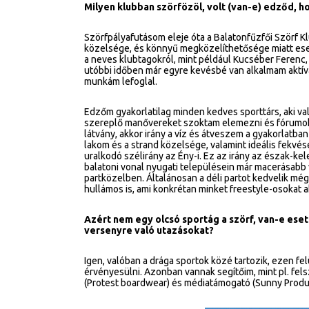
Milyen klubban szörfözöl, volt (van-e) edződ, ho
Szörfpályafutásom eleje óta a Balatonfűzfői Szörf Kl
közelsége, és könnyű megközelíthetősége miatt esett
a neves klubtagokról, mint például Kucséber Ferenc,
utóbbi időben már egyre kevésbé van alkalmam aktíva
munkám lefoglal.
Edzőm gyakorlatilag minden kedves sporttárs, aki valam
szereplő manővereket szoktam elemezni és fórumokon
látvány, akkor irány a víz és átveszem a gyakorlatb
lakom és a strand közelsége, valamint ideális fekvé
uralkodó szélirány az Ény-i. Ez az irány az észak-k
balatoni vonal nyugati településein már macerásabb víz
partközelben. Általánosan a déli partot kedvelik még a
hullámos is, ami konkrétan minket freestyle-osokat
Azért nem egy olcsó sportág a szörf, van-e ese
versenyre való utazásokat?
Igen, valóban a drága sportok közé tartozik, ezen f
érvényesülni. Azonban vannak segítőim, mint pl. fels
(Protest boardwear) és médiatámogató (Sunny Produc