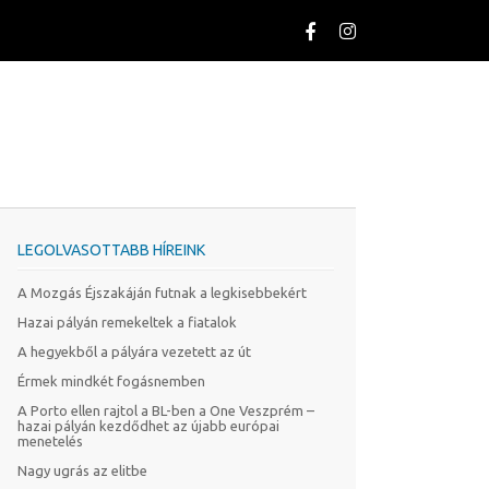
LEGOLVASOTTABB HÍREINK
A Mozgás Éjszakáján futnak a legkisebbekért
Hazai pályán remekeltek a fiatalok
A hegyekből a pályára vezetett az út
Érmek mindkét fogásnemben
A Porto ellen rajtol a BL-ben a One Veszprém –
hazai pályán kezdődhet az újabb európai
menetelés
Nagy ugrás az elitbe