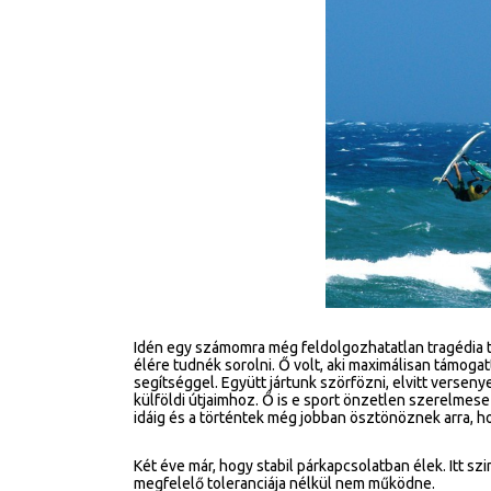
Idén egy számomra még feldolgozhatatlan tragédia 
élére tudnék sorolni. Ő volt, aki maximálisan támogat
segítséggel. Együtt jártunk szörfözni, elvitt versen
külföldi útjaimhoz. Ő is e sport önzetlen szerelmese
idáig és a történtek még jobban ösztönöznek arra, h
Két éve már, hogy stabil párkapcsolatban élek. Itt s
megfelelő toleranciája nélkül nem működne.