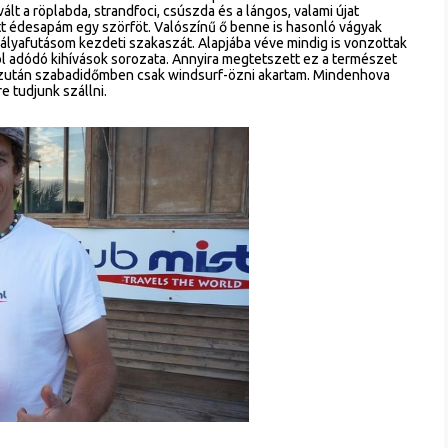
t a röplabda, strandfoci, csúszda és a lángos, valami újat
tt édesapám egy szörföt. Valószínű ő benne is hasonló vágyak
ályafutásom kezdeti szakaszát. Alapjába véve mindig is vonzottak
ól adódó kihívások sorozata. Annyira megtetszett ez a természet
 ezután szabadidőmben csak windsurf-özni akartam. Mindenhova
e tudjunk szállni.