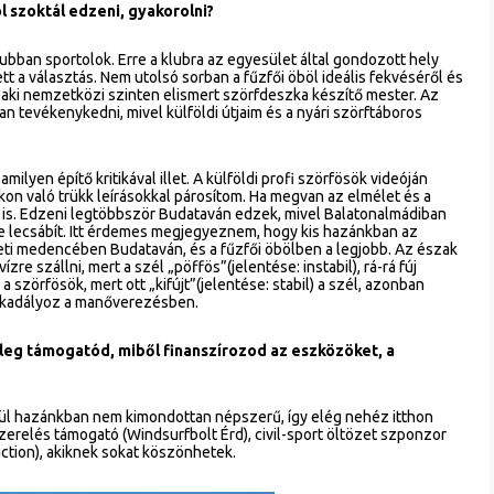
l szoktál edzeni, gyakorolni?
ubban sportolok. Erre a klubra az egyesület által gondozott hely
 a választás. Nem utolsó sorban a fűzfői öböl ideális fekvéséről és
 aki nemzetközi szinten elismert szörfdeszka készítő mester. Az
n tevékenykedni, mivel külföldi útjaim és a nyári szörftáboros
ilyen építő kritikával illet. A külföldi profi szörfösök videóján
 való trükk leírásokkal párosítom. Ha megvan az elmélet és a
an is. Edzeni legtöbbször Budataván edzek, mivel Balatonalmádiban
se lecsábít. Itt érdemes megjegyeznem, hogy kis hazánkban az
eleti medencében Budataván, és a fűzfői öbölben a legjobb. Az észak
re szállni, mert a szél „pöffös”(jelentése: instabil), rá-rá fúj
 szörfösök, mert ott „kifújt”(jelentése: stabil) a szél, azonban
 akadályoz a manőverezésben.
tleg támogatód, miből finanszírozod az eszközöket, a
elül hazánkban nem kimondottan népszerű, így elég nehéz itthon
zerelés támogató (Windsurfbolt Érd), civil-sport öltözet szponzor
tion), akiknek sokat köszönhetek.