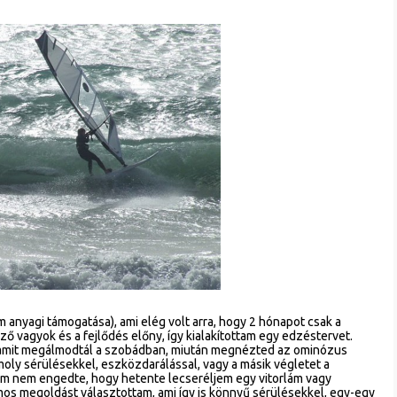
anyagi támogatása), ami elég volt arra, hogy 2 hónapot csak a
ő vagyok és a fejlődés előny, így kialakítottam egy edzéstervet.
t, amit megálmodtál a szobádban, miután megnézted az ominózus
moly sérülésekkel, eszközdarálással, vagy a másik végletet a
erem nem engedte, hogy hetente lecseréljem egy vitorlám vagy
mos megoldást választottam, ami így is könnyű sérülésekkel, egy-egy