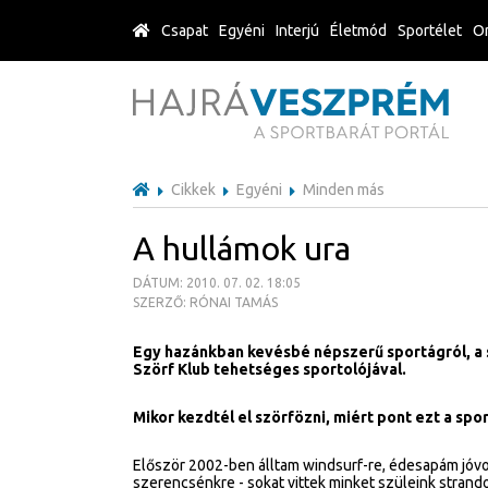
Csapat
Egyéni
Interjú
Életmód
Sportélet
Or
Cikkek
Egyéni
Minden más
A hullámok ura
DÁTUM: 2010. 07. 02. 18:05
SZERZŐ: RÓNAI TAMÁS
Egy hazánkban kevésbé népszerű sportágról, a 
Szörf Klub tehetséges sportolójával.
Mikor kezdtél el szörfözni, miért pont ezt a spo
Először 2002-ben álltam windsurf-re, édesapám jóvol
szerencsénkre - sokat vittek minket szüleink strando