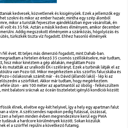
taniak kedvesek, közvetlenek és kisigényűek. Ezek a jellemzők egy
het szokni és mikor az ember hazaér, mintha egy szép álomból
re, mikor a turisták fejvesztve ajándéklázban égve vásároltak, én
él volt és 35 fok. Aztán a másik kedves élményem, amikor december
m merülni. Addig megszokott élményeim a szánkózás, hógolyózás és
sütés, türkizkék tiszta víz fogadott. Ehhez hasonló élmények
 fél évet. Itt teljes más dimenzió fogadott, mint Dahab-ban.
 megriadtam a hirtelen érkező 35 csomós széllökésekre, már tudtam,
t, hisz mikor kinéztem a gép ablakán, megláttam Pozo
 és mutatták az uralkodó ÉK-i szélirányt. Ezek a turbinák látják el az
autóútra van Pozo-tól. Mikor megérkeztem a kis szörfös falucskába és
Pozo-i őslakosnak számít már - és Dávid (állandó lakó) - lép ki az
el előszedni a szörföket. Akkor már tudtam, hogy megérkeztem.
lefele úton - ami 100 méter az apartmantól az öbölig - felkészültem
mint balatoni srácnak az óceán tiszteletet igénylő kondíciói között
örfösök élnek, elvétve egy-két helyivel, így a hely egy apartman falut
rohan a vízre. A szélcsendes napokon pedig futással, úszással,
k. Ezen a helyen minden évben megrendezésre kerül egy PWA
ze tudásuk a hardcore körülmények között. Sokan közülük
ek el a szörffel repülni a következő futamig.