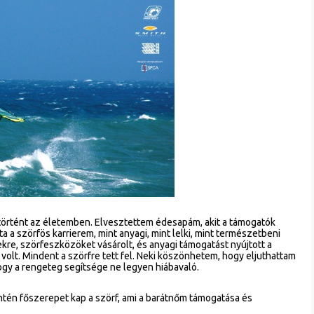
történt az életemben. Elvesztettem édesapám, akit a támogatók
ta a szörfös karrierem, mint anyagi, mint lelki, mint természetbeni
yekre, szörfeszközöket vásárolt, és anyagi támogatást nyújtott a
 volt. Mindent a szörfre tett fel. Neki köszönhetem, hogy eljuthattam
ogy a rengeteg segítsége ne legyen hiábavaló.
zintén főszerepet kap a szörf, ami a barátnőm támogatása és