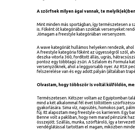
A szörfnek milyen ágai vannak, te melyik(ek)be
Mint minden más sportágban, így természetesen a sz
is. Főként öt kategóriában szoktak versenyeket rend
Jómagam a freestyle kategóriában versenyzem.
A wave kategóriát hullámos helyeken rendezik, ahol
A freestyle kategória főként az ügyességről szól, ah
deszka-vitorla 360, fordított állás, ugrás, hátracsú
pontoz egy többtagú zsűri. A Szlalom és Formula kat
versenyzőknek, ahol a leggyorsabb nyer. Az RSX pedi
felszerelése van és egy adott pályán (általában trap
Olvastam, hogy többször is voltál külföldön, m
Természetesen. Kétszer voltam az Egyiptomban talál
mind a két alkalommal fél évet töltöttem szörfözésse
gyakorlására. Sima víz, napsütés, homokos part, pálm
fúj. Itt alapoztam meg freestyle-os karrierem. Egy ba
Benne volt a pakliban, hogy nem marad pénzünk haza
összejött. Szállás, munka, szörftároló, így a tervezet
vendéglátással tartottam el magam, miközben minden