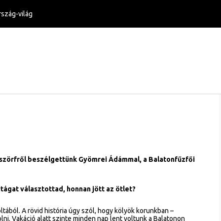
szág-világ
szörfről beszélgettünk Gyömrei Ádámmal, a Balatonfűzfői
rtágat választottad, honnan jött az ötlet?
tából. A rövid história úgy szól, hogy kölyök korunkban –
lni. Vakáció alatt szinte minden nap lent voltunk a Balatonon