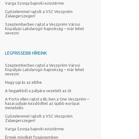
Varga Szonja bajnoki ezüstérme
Győzelemmel rajtolt a VSC Veszprém
Zalaegerszegen!
Szeptemberben rajtol a Veszprém Városi
Kispályás Labdarúgó-bajnokság – már lehet
nevezni
LEGFRISSEBB HÍREINK
Szeptemberben rajtol a Veszprém Városi
Kispályás Labdarúgó-bajnokság – már lehet
nevezni
Nagy ugrás az elitbe
A hegyekből a pályára vezetett az út
A Porto ellen rajtol a BL-ben a One Veszprém –
hazai pályán kezdődhet az újabb európai
menetelés
Győzelemmel rajtolt a VSC Veszprém
Zalaegerszegen!
Varga Szonja bajnoki ezüstérme
Érmek mindkét fogásnemben