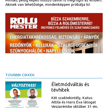
Mindez pedig képes hosszú távon is megfogni az embert.
Akinek van lehetősége, mindenképpen próbálja ki!
TOVÁBBI CIKKEK
Életmódváltás és
tévhitek
Két szaktekintély, Katus
Attila és Haris Éva látogat
Veszprémbe október 31-én,