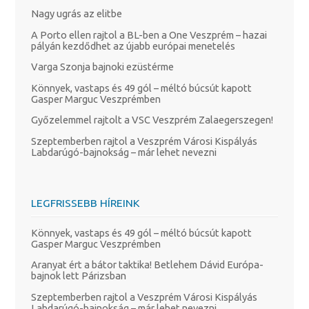
Nagy ugrás az elitbe
A Porto ellen rajtol a BL-ben a One Veszprém – hazai
pályán kezdődhet az újabb európai menetelés
Varga Szonja bajnoki ezüstérme
Könnyek, vastaps és 49 gól – méltó búcsút kapott
Gasper Marguc Veszprémben
Győzelemmel rajtolt a VSC Veszprém Zalaegerszegen!
Szeptemberben rajtol a Veszprém Városi Kispályás
Labdarúgó-bajnokság – már lehet nevezni
LEGFRISSEBB HÍREINK
Könnyek, vastaps és 49 gól – méltó búcsút kapott
Gasper Marguc Veszprémben
Aranyat ért a bátor taktika! Betlehem Dávid Európa-
bajnok lett Párizsban
Szeptemberben rajtol a Veszprém Városi Kispályás
Labdarúgó-bajnokság – már lehet nevezni