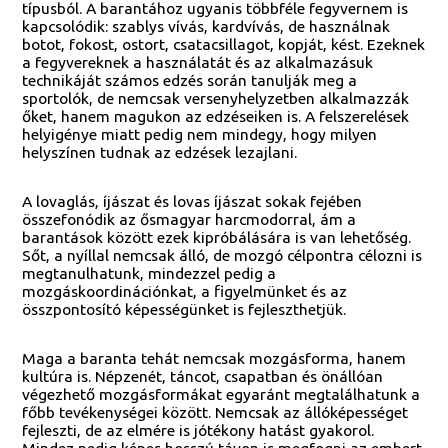
típusból. A barantához ugyanis többféle fegyvernem is
kapcsolódik: szablys vívás, kardvívás, de használnak
botot, fokost, ostort, csatacsillagot, kopját, kést. Ezeknek
a fegyvereknek a használatát és az alkalmazásuk
technikáját számos edzés során tanulják meg a
sportolók, de nemcsak versenyhelyzetben alkalmazzák
őket, hanem magukon az edzéseiken is. A felszerelések
helyigénye miatt pedig nem mindegy, hogy milyen
helyszínen tudnak az edzések lezajlani.
A lovaglás, íjászat és lovas íjászat sokak fejében
összefonódik az ősmagyar harcmodorral, ám a
barantások között ezek kipróbálására is van lehetőség.
Sőt, a nyíllal nemcsak álló, de mozgó célpontra célozni is
megtanulhatunk, mindezzel pedig a
mozgáskoordinációnkat, a figyelmünket és az
összpontosító képességünket is fejleszthetjük.
Maga a baranta tehát nemcsak mozgásforma, hanem
kultúra is. Népzenét, táncot, csapatban és önállóan
végezhető mozgásformákat egyaránt megtalálhatunk a
főbb tevékenységei között. Nemcsak az állóképességet
fejleszti, de az elmére is jótékony hatást gyakorol.