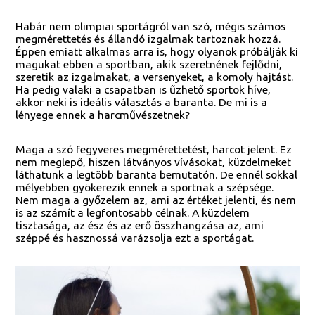
Habár nem olimpiai sportágról van szó, mégis számos
megmérettetés és állandó izgalmak tartoznak hozzá.
Éppen emiatt alkalmas arra is, hogy olyanok próbálják ki
magukat ebben a sportban, akik szeretnének fejlődni,
szeretik az izgalmakat, a versenyeket, a komoly hajtást.
Ha pedig valaki a csapatban is űzhető sportok híve,
akkor neki is ideális választás a baranta. De mi is a
lényege ennek a harcművészetnek?
Maga a szó fegyveres megmérettetést, harcot jelent. Ez
nem meglepő, hiszen látványos vívásokat, küzdelmeket
láthatunk a legtöbb baranta bemutatón. De ennél sokkal
mélyebben gyökerezik ennek a sportnak a szépsége.
Nem maga a győzelem az, ami az értéket jelenti, és nem
is az számít a legfontosabb célnak. A küzdelem
tisztasága, az ész és az erő összhangzása az, ami
széppé és hasznossá varázsolja ezt a sportágat.