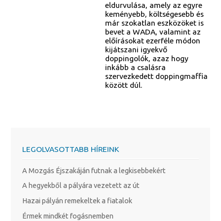
eldurvulása, amely az egyre
keményebb, költségesebb és
már szokatlan eszközöket is
bevet a WADA, valamint az
előírásokat ezerféle módon
kijátszani igyekvő
doppingolók, azaz hogy
inkább a csalásra
szervezkedett doppingmaffia
között dúl.
LEGOLVASOTTABB HÍREINK
A Mozgás Éjszakáján futnak a legkisebbekért
A hegyekből a pályára vezetett az út
Hazai pályán remekeltek a fiatalok
Érmek mindkét fogásnemben