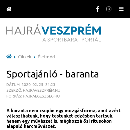
Cikkek
Életmód
Sportajánló - baranta
DÁTUM: 2020. 02. 25. 21:23
SZERZŐ: HAJRÁVESZPRÉM.HU
FORRÁS: HAJRAEGESZSEG.HU
A baranta nem csupán egy mozgásforma, amit azért
választhatunk, hogy testünket edzésben tartsuk,
hanem egy művészet is, méghozzá ősi rítusokon
alapuló harcművészet.