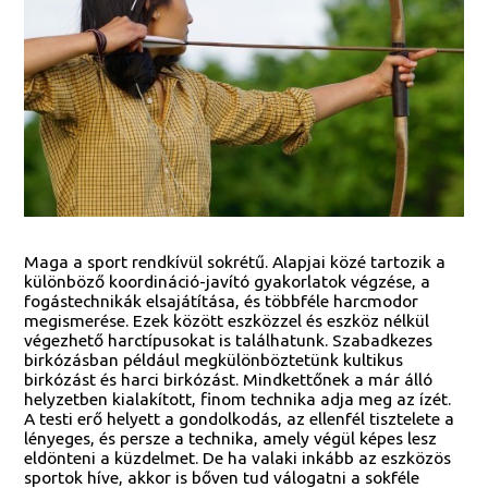
Maga a sport rendkívül sokrétű. Alapjai közé tartozik a
különböző koordináció-javító gyakorlatok végzése, a
fogástechnikák elsajátítása, és többféle harcmodor
megismerése. Ezek között eszközzel és eszköz nélkül
végezhető harctípusokat is találhatunk. Szabadkezes
birkózásban például megkülönböztetünk kultikus
birkózást és harci birkózást. Mindkettőnek a már álló
helyzetben kialakított, finom technika adja meg az ízét.
A testi erő helyett a gondolkodás, az ellenfél tisztelete a
lényeges, és persze a technika, amely végül képes lesz
eldönteni a küzdelmet. De ha valaki inkább az eszközös
sportok híve, akkor is bőven tud válogatni a sokféle