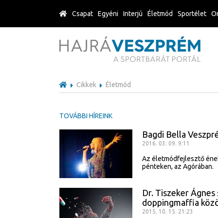
Csapat
Egyéni
Interjú
Életmód
Sportélet
Or
Cikkek
Életmód
TOVÁBBI HÍREINK
Bagdi Bella Veszp
2016. 03. 09. 9:11
Az életmódfejlesztő éne
pénteken, az Agórában.
Dr. Tiszeker Ágnes
doppingmaffia köz
2015. 10. 15. 21:23