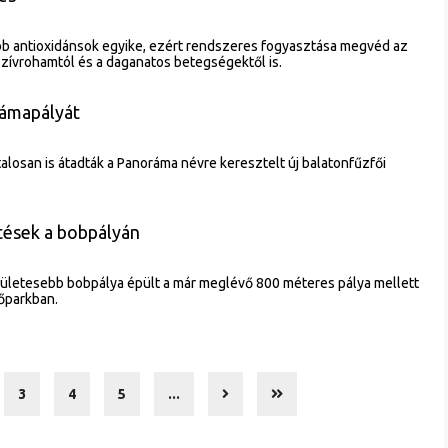
bb antioxidánsok egyike, ezért rendszeres fogyasztása megvéd az
 szívrohamtól és a daganatos betegségektől is.
rámapályát
alosan is átadták a Panoráma névre keresztelt új balatonfűzfői
ztések a bobpályán
dületesebb bobpálya épült a már meglévő 800 méteres pálya mellett
őparkban.
3
4
5
...