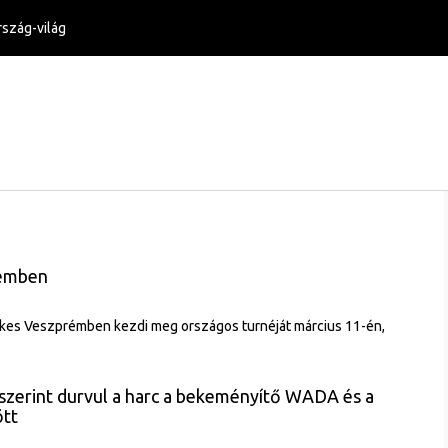
szág-világ
rémben
kes Veszprémben kezdi meg országos turnéját március 11-én,
 szerint durvul a harc a bekeményítő WADA és a
ött