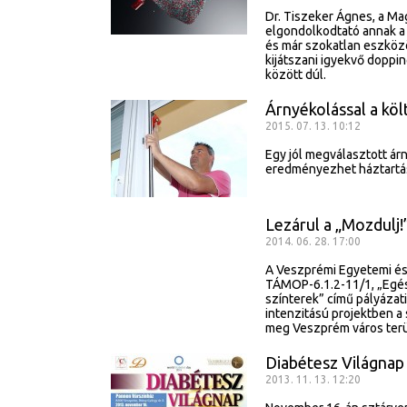
Dr. Tiszeker Ágnes, a Ma
elgondolkodtató annak a
és már szokatlan eszközö
kijátszani igyekvő doppi
között dúl.
Árnyékolással a köl
2015. 07. 13. 10:12
Egy jól megválasztott ár
eredményezhet háztartá
Lezárul a „Mozdulj
2014. 06. 28. 17:00
A Veszprémi Egyetemi és D
TÁMOP-6.1.2-11/1, „Egés
színterek” című pályázat
intenzitású projektben a
meg Veszprém város terü
Diabétesz Világna
2013. 11. 13. 12:20