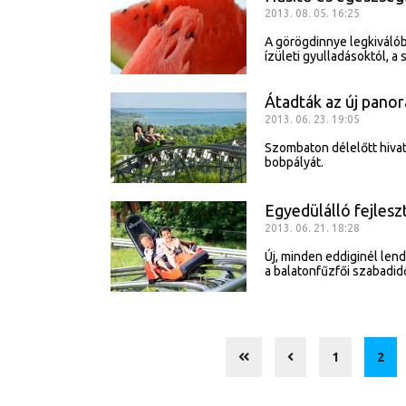
2013. 08. 05. 16:25
A görögdinnye legkiváló
ízületi gyulladásoktól, a
Átadták az új pano
2013. 06. 23. 19:05
Szombaton délelőtt hivat
bobpályát.
Egyedülálló fejles
2013. 06. 21. 18:28
Új, minden eddiginél len
a balatonfűzfői szabadid
1
2