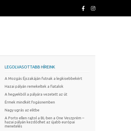
LEGOLVASOTTABB HÍREINK
A Mozgás Éjszakáján futnak a legkisebbekért
Hazai pályán remekeltek a fiatalok
A hegyekből a pályára vezetett az út
Érmek mindkét fogásnemben
Nagy ugrás az elitbe
A Porto ellen rajtol a BL-ben a One Veszprém –
hazai pályán kezdődhet az újabb európai
menetelés