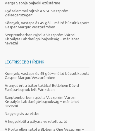
Varga Szonja bajnoki ezüstérme
Győzelemmel rajtolt a VSC Veszprém
Zalaegerszegen!
Könnyek, vastaps és 49 gól – méltó búcsút kapott
Gasper Marguc Veszprémben
Szeptemberben rajtol a Veszprém Városi
Kispályás Labdarúgó-bajnokság – már lehet
nevezni
LEGFRISSEBB HÍREINK
Könnyek, vastaps és 49 gól – méltó búcsút kapott
Gasper Marguc Veszprémben
Aranyat ért a bátor taktika! Betlehem Dávid
Európa-bajnok lett Párizsban
Szeptemberben rajtol a Veszprém Városi
Kispályás Labdarúgó-bajnokság – már lehet
nevezni
Nagy ugrás az elitbe
A hegyekből a pályára vezetett az út
A Porto ellen rajtol a BL-ben a One Veszprém –