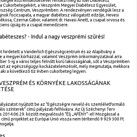
ndégek közreműködésével rendezi meg az idei Diabétesz
y a Cukorbetegekért, a Veszprém Megyei Diabétesz Egyesület,
gészség Centrum, Veszprémben. A rendezvényen vendégük lesz a
ok focicsapata, a magyar diabétesz válogatott edzője, Hevesi
tékosa, Czernai Gábor, valamint dr. Havasi Anett, a csapat orvosa és
ciens újság és a csapat menedzsere.
iabéteszes? - Indul a nagy veszprémi szűrés!
ót hirdetett a Vanderlich Egészségcentrum és az Alapítvány a
ve a megyei kórházzal, valamint Veszprém önkormányzatával arra
ber 5-ig a város teljes felnőtt korú lakosságának, sőt a Veszprémben
 azt az egészségügyi kockázatelemzését, mely megmutatja, mekkora
laki a következő tíz évben cukorbeteg legyen.
VESZPRÉM ÉS KÖRNYÉKE LAKOSSÁGÁNAK
ZTÉSE
ályázatot nyújtott be az "Egészségre nevelő és szemléletformáló
is színterek" című pályázati felhívásra. Az Új Széchenyi Terv
s 2014.06.29. között megvalósuló "Élj „AFÉNY”-el! Mozgással a
 című projektet az Európai Unió vissza nem térítendő 9 929 300 Ft
ogatja.
es