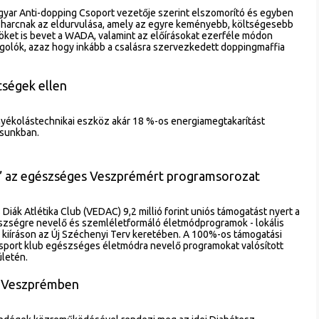
gyar Anti-dopping Csoport vezetője szerint elszomorító és egyben
 harcnak az eldurvulása, amely az egyre keményebb, költségesebb
ket is bevet a WADA, valamint az előírásokat ezerféle módon
ngolók, azaz hogy inkább a csalásra szervezkedett doppingmaffia
tségek ellen
nyékolástechnikai eszköz akár 18 %-os energiamegtakarítást
sunkban.
!” az egészséges Veszprémért programsorozat
iák Atlétika Club (VEDAC) 9,2 millió forint uniós támogatást nyert a
zségre nevelő és szemléletformáló életmódprogramok - lokális
i kiíráson az Új Széchenyi Terv keretében. A 100%-os támogatási
 sport klub egészséges életmódra nevelő programokat valósított
letén.
p Veszprémben