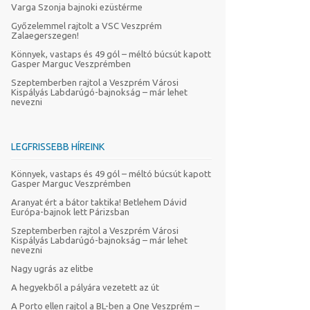
Varga Szonja bajnoki ezüstérme
Győzelemmel rajtolt a VSC Veszprém
Zalaegerszegen!
Könnyek, vastaps és 49 gól – méltó búcsút kapott
Gasper Marguc Veszprémben
Szeptemberben rajtol a Veszprém Városi
Kispályás Labdarúgó-bajnokság – már lehet
nevezni
LEGFRISSEBB HÍREINK
Könnyek, vastaps és 49 gól – méltó búcsút kapott
Gasper Marguc Veszprémben
Aranyat ért a bátor taktika! Betlehem Dávid
Európa-bajnok lett Párizsban
Szeptemberben rajtol a Veszprém Városi
Kispályás Labdarúgó-bajnokság – már lehet
nevezni
Nagy ugrás az elitbe
A hegyekből a pályára vezetett az út
A Porto ellen rajtol a BL-ben a One Veszprém –