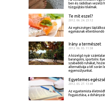
ben és rádióban vezető h
tűzgyújtási tilalmak.
Te mit eszel?
2012. 06. 24. 23:12
Az egészséges táplálkoz
egymásnak ellentmondó 
Irány a természet
2012. 06. 05. 11:58
A közelgő nyár számtala
barangolni, sportolni. Il
szabadidő ruhákat, hisze
alternatívája a tél során 
egyensúlyunkat.
Egyetemes egészs
2012. 05. 27. 13:49
Az egyetemista életmódh
fogyasztása, a dohányzás, 