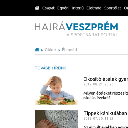
Csapat
Egyéni
Interjú
Életmód
Sportélet
Or
Cikkek
Életmód
TOVÁBBI HÍREINK
Okosító ételek gye
2012. 08. 21. 20:20
Milyen ételeket részesí
iskolás éveket?
Tippek kánikulában
2012. 07. 30. 11:23
Az elmúlt években egyre 