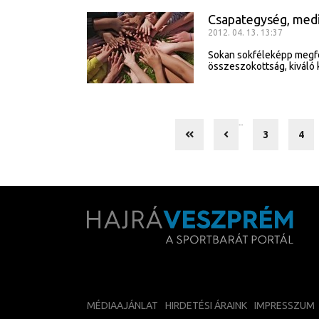
Csapategység, medi
2012. 04. 13. 13:37
Sokan sokféleképp megfog
összeszokottság, kiváló
...
3
4
MÉDIAAJÁNLAT
HIRDETÉSI ÁRAINK
IMPRESSZUM