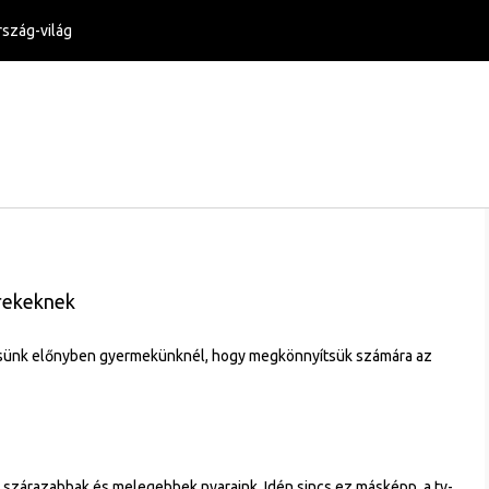
szág-világ
rekeknek
tsünk előnyben gyermekünknél, hogy megkönnyítsük számára az
szárazabbak és melegebbek nyaraink. Idén sincs ez másképp, a tv-