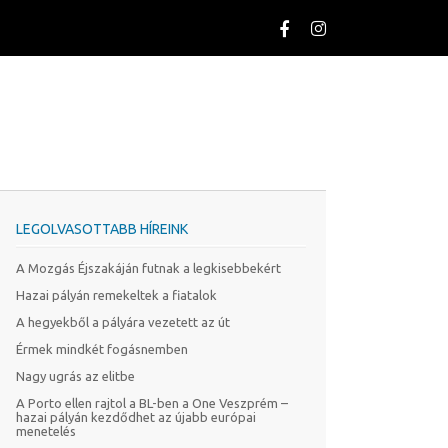
LEGOLVASOTTABB HÍREINK
A Mozgás Éjszakáján futnak a legkisebbekért
Hazai pályán remekeltek a fiatalok
A hegyekből a pályára vezetett az út
Érmek mindkét fogásnemben
Nagy ugrás az elitbe
A Porto ellen rajtol a BL-ben a One Veszprém –
hazai pályán kezdődhet az újabb európai
menetelés