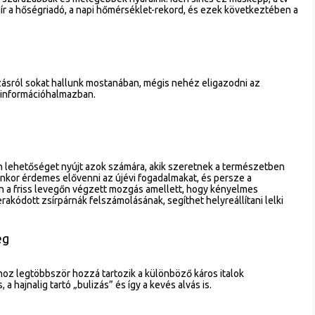
ír a hőségriadó, a napi hőmérséklet-rekord, és ezek következtében a
ásról sokat hallunk mostanában, mégis nehéz eligazodni az
információhalmazban.
n lehetőséget nyújt azok számára, akik szeretnek a természetben
yenkor érdemes elővenni az újévi fogadalmakat, és persze a
n a friss levegőn végzett mozgás amellett, hogy kényelmes
lerakódott zsírpárnák felszámolásának, segíthet helyreállítani lelki
ég
oz legtöbbször hozzá tartozik a különböző káros italok
a hajnalig tartó „bulizás” és így a kevés alvás is.