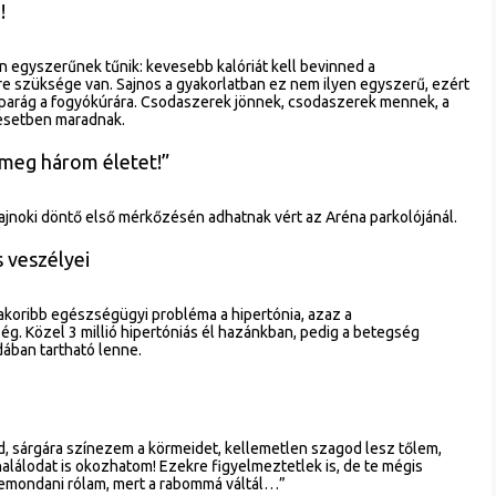
!
 egyszerűnek tűnik: kevesebb kalóriát kell bevinned a
e szüksége van. Sajnos a gyakorlatban ez nem ilyen egyszerű, ezért
iparág a fogyókúrára. Csodaszerek jönnek, csodaszerek mennek, a
 esetben maradnak.
 meg három életet!”
ajnoki döntő első mérkőzésén adhatnak vért az Aréna parkolójánál.
 veszélyei
koribb egészségügyi probléma a hipertónia, azaz a
. Közel 3 millió hipertóniás él hazánkban, pedig a betegség
dában tartható lenne.
, sárgára színezem a körmeidet, kellemetlen szagod lesz tőlem,
halálodat is okozhatom! Ezekre figyelmeztetlek is, de te mégis
lemondani rólam, mert a rabommá váltál…”