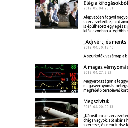
Elég a kifogásokból
2012. 05. 04. 20:51
Alapvetően fogyni nagyon
szervezetedbe, mint amir
is épülhetett egy egész 
kilók azonban a legtöbb
„Adj vért, és ments
2012. 04. 30. 18:40
A szurkolók vasárnap a b
A magas vérnyomás
2012. 04. 27. 5:23
Magyarországon a leggya
magasvérnyomás-betegség
megfelelő terápiával kor
Megszívtuk!
2012. 04. 20. 22:13
„Károsítom a szervezeted
drága vagyok, sőt akár a 
szeretsz, és nem tudsz 