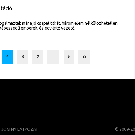
táció
almazták már a jó csapat titkát, három elem nélkülözhetetlen:
 képességű emberek, és egy értő vezető.
5
6
7
...
JOGI NYILATKOZAT
© 2009-2