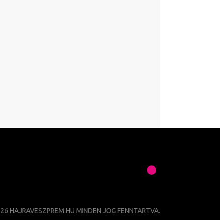
026 HAJRAVESZPREM.HU MINDEN JOG FENNTARTVA.