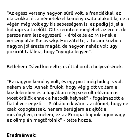
"Az egész verseny nagyon sűrű volt, a franciákkal, az
olaszokkal és a németekkel kemény csata alakult ki, de a
végén még volt egy kis sebességem is, ez pedig jó jel a
holnapi váltó előtt. Ott szerintem meglehet az érem, de
persze nem lesz egyszerű" - értékelte az MTI-nek a
verseny után Rasovszky. Hozzátette, a futam közben
nagyon jól érezte magát, de nagyon nehéz volt úgy
pozíciót találnia, hogy "nyugta legyen".
Betlehem Dávid kiemelte, ezúttal örül a helyezésének.
"Ez nagyon kemény volt, és egy picit még hideg is volt
nekem a víz. Annak örülök, hogy végig ott voltam a
küzdelemben és a hajrában még sikerült előznöm is.
Most örülök ennek a hatodik helynek" - fogalmazott a
fiatal versenyző. - "Próbálom kivárni az időmet, hogy ne
csak kopogtassak, hanem berúgjam az ajtót a
mezőnyben, remélem, ez az Európa-bajnokságon vagy
az olimpián megtörténik" - tette hozzá.
Eredmények: