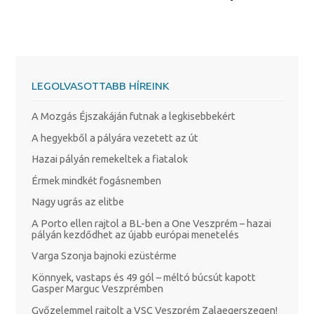
LEGOLVASOTTABB HÍREINK
A Mozgás Éjszakáján futnak a legkisebbekért
A hegyekből a pályára vezetett az út
Hazai pályán remekeltek a fiatalok
Érmek mindkét fogásnemben
Nagy ugrás az elitbe
A Porto ellen rajtol a BL-ben a One Veszprém – hazai
pályán kezdődhet az újabb európai menetelés
Varga Szonja bajnoki ezüstérme
Könnyek, vastaps és 49 gól – méltó búcsút kapott
Gasper Marguc Veszprémben
Győzelemmel rajtolt a VSC Veszprém Zalaegerszegen!