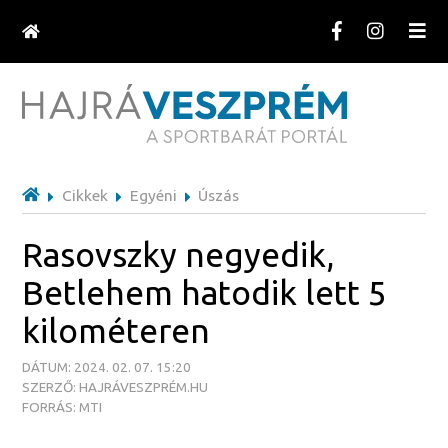
Cikkek
Egyéni
Úszás
Rasovszky negyedik,
Betlehem hatodik lett 5
kilométeren
DÁTUM: 2024. 02. 07. 15:20
SZERZŐ: HAJRÁVESZPRÉM.HU
FORRÁS: MTI