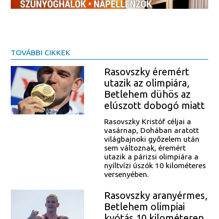
TOVÁBBI CIKKEK
Rasovszky éremért
utazik az olimpiára,
Betlehem dühös az
elúszott dobogó miatt
Rasovszky Kristóf céljai a
vasárnap, Dohában aratott
világbajnoki győzelem után
sem változnak, éremért
utazik a párizsi olimpiára a
nyíltvízi úszók 10 kilométeres
versenyében.
Rasovszky aranyérmes,
Betlehem olimpiai
kvótás 10 kilométeren