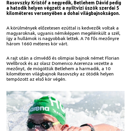
Rasovszky Kristóf a negyedik, Betlehem Dávid pedig
a hatodik helyen végzett a nyíltvízi úszók szerdai 5
kilométeres versenyében a dohai világbajnokságon.
A körülmények előzetesen ezúttal is kedvezők voltak a
magyaroknak, ugyanis némiképpen megélénkült a szél,
így a hullámok is nagyobbak lettek. A 76 fős mezőnyre
három 1660 méteres kör várt.
A rajt után a címvédő és olimpiai bajnok német Florian
Wellbrock és az olasz Domenico Acerenza vezette a
mezőnyt, de mögöttük Betlehem a harmadik, a 10
kilométeren világbajnok Rasovszky az ötödik helyen
tempózott az első kör végén.