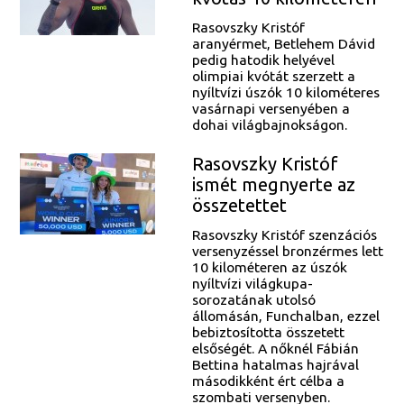
Rasovszky Kristóf
aranyérmet, Betlehem Dávid
pedig hatodik helyével
olimpiai kvótát szerzett a
nyíltvízi úszók 10 kilométeres
vasárnapi versenyében a
dohai világbajnokságon.
Rasovszky Kristóf
ismét megnyerte az
összetettet
Rasovszky Kristóf szenzációs
versenyzéssel bronzérmes lett
10 kilométeren az úszók
nyíltvízi világkupa-
sorozatának utolsó
állomásán, Funchalban, ezzel
bebiztosította összetett
elsőségét. A nőknél Fábián
Bettina hatalmas hajrával
másodikként ért célba a
szombati versenyben.