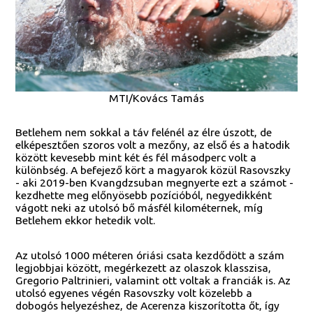
MTI/Kovács Tamás
Betlehem nem sokkal a táv felénél az élre úszott, de
elképesztően szoros volt a mezőny, az első és a hatodik
között kevesebb mint két és fél másodperc volt a
különbség. A befejező kört a magyarok közül Rasovszky
- aki 2019-ben Kvangdzsuban megnyerte ezt a számot -
kezdhette meg előnyösebb pozícióból, negyedikként
vágott neki az utolsó bő másfél kilométernek, míg
Betlehem ekkor hetedik volt.
Az utolsó 1000 méteren óriási csata kezdődött a szám
legjobbjai között, megérkezett az olaszok klasszisa,
Gregorio Paltrinieri, valamint ott voltak a franciák is. Az
utolsó egyenes végén Rasovszky volt közelebb a
dobogós helyezéshez, de Acerenza kiszorította őt, így