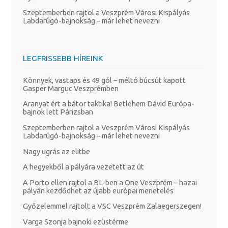
Szeptemberben rajtol a Veszprém Városi Kispályás
Labdarúgó-bajnokság – már lehet nevezni
LEGFRISSEBB HÍREINK
Könnyek, vastaps és 49 gól – méltó búcsút kapott
Gasper Marguc Veszprémben
Aranyat ért a bátor taktika! Betlehem Dávid Európa-
bajnok lett Párizsban
Szeptemberben rajtol a Veszprém Városi Kispályás
Labdarúgó-bajnokság – már lehet nevezni
Nagy ugrás az elitbe
A hegyekből a pályára vezetett az út
A Porto ellen rajtol a BL-ben a One Veszprém – hazai
pályán kezdődhet az újabb európai menetelés
Győzelemmel rajtolt a VSC Veszprém Zalaegerszegen!
Varga Szonja bajnoki ezüstérme