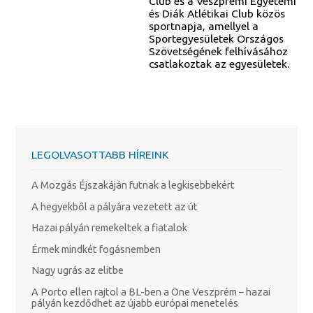
Club és a Veszprémi Egyetemi
és Diák Atlétikai Club közös
sportnapja, amellyel a
Sportegyesületek Országos
Szövetségének felhívásához
csatlakoztak az egyesületek.
LEGOLVASOTTABB HÍREINK
A Mozgás Éjszakáján futnak a legkisebbekért
A hegyekből a pályára vezetett az út
Hazai pályán remekeltek a fiatalok
Érmek mindkét fogásnemben
Nagy ugrás az elitbe
A Porto ellen rajtol a BL-ben a One Veszprém – hazai
pályán kezdődhet az újabb európai menetelés