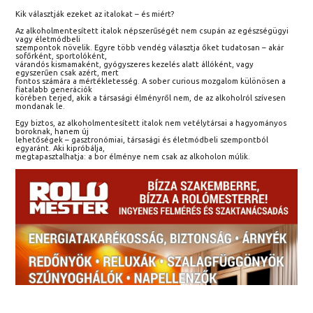
Kik választják ezeket az italokat – és miért?
Az alkoholmentesített italok népszerűségét nem csupán az egészségügyi
vagy életmódbeli
szempontok növelik. Egyre több vendég választja őket tudatosan – akár
sofőrként, sportolóként,
várandós kismamaként, gyógyszeres kezelés alatt állóként, vagy
egyszerűen csak azért, mert
fontos számára a mértékletesség. A sober curious mozgalom különösen a
fiatalabb generációk
körében terjed, akik a társasági élményről nem, de az alkoholról szívesen
mondanak le.
Egy biztos, az alkoholmentesített italok nem vetélytársai a hagyományos
boroknak, hanem új
lehetőségek – gasztronómiai, társasági és életmódbeli szempontból
egyaránt. Aki kipróbálja,
megtapasztalhatja: a bor élménye nem csak az alkoholon múlik.