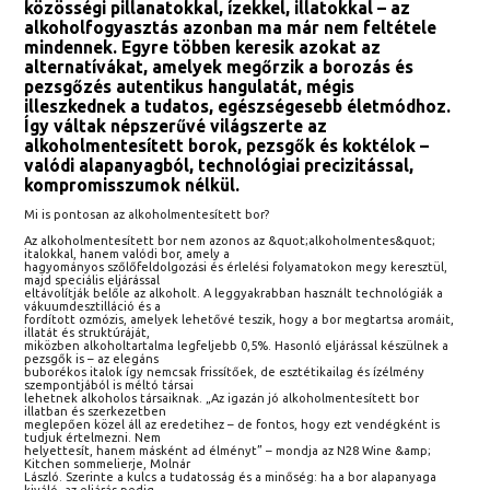
közösségi pillanatokkal, ízekkel, illatokkal – az
alkoholfogyasztás azonban ma már nem feltétele
mindennek. Egyre többen keresik azokat az
alternatívákat, amelyek megőrzik a borozás és
pezsgőzés autentikus hangulatát, mégis
illeszkednek a tudatos, egészségesebb életmódhoz.
Így váltak népszerűvé világszerte az
alkoholmentesített borok, pezsgők és koktélok –
valódi alapanyagból, technológiai precizitással,
kompromisszumok nélkül.
Mi is pontosan az alkoholmentesített bor?
Az alkoholmentesített bor nem azonos az &quot;alkoholmentes&quot;
italokkal, hanem valódi bor, amely a
hagyományos szőlőfeldolgozási és érlelési folyamatokon megy keresztül,
majd speciális eljárással
eltávolítják belőle az alkoholt. A leggyakrabban használt technológiák a
vákuumdesztilláció és a
fordított ozmózis, amelyek lehetővé teszik, hogy a bor megtartsa aromáit,
illatát és struktúráját,
miközben alkoholtartalma legfeljebb 0,5%. Hasonló eljárással készülnek a
pezsgők is – az elegáns
buborékos italok így nemcsak frissítőek, de esztétikailag és ízélmény
szempontjából is méltó társai
lehetnek alkoholos társaiknak. „Az igazán jó alkoholmentesített bor
illatban és szerkezetben
meglepően közel áll az eredetihez – de fontos, hogy ezt vendégként is
tudjuk értelmezni. Nem
helyettesít, hanem másként ad élményt” – mondja az N28 Wine &amp;
Kitchen sommelierje, Molnár
László. Szerinte a kulcs a tudatosság és a minőség: ha a bor alapanyaga