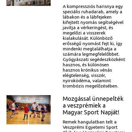
A kompressziós harisnya egy
speciális ruhadarab, amely a
lábakon és a lábfejeken
kifejtett nyomás segítségével
javítja a vérkeringést, és
megelőzi a visszerek
kialakulását. Különböző
erősségű nyomást fejt ki, így
mindenki megtalálhatja a
számára legmegfelelőbbet.
Gyógyászati segédeszközként
hasznos, és különösen
hasznos krónikus vénás
elégtelenség, visszér,
nyiroködéma, valamint
trombózis megelőzésében.
Mozgással ünnepelték
a veszprémiek a
Magyar Sport Napját!
Remek hangulatban telt a
Veszprémi Egyetemi Sport