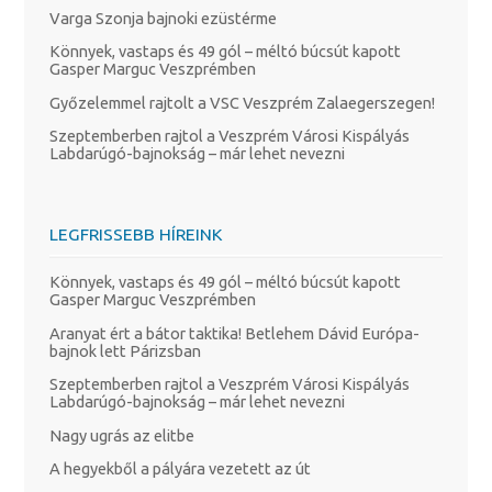
Varga Szonja bajnoki ezüstérme
Könnyek, vastaps és 49 gól – méltó búcsút kapott
Gasper Marguc Veszprémben
Győzelemmel rajtolt a VSC Veszprém Zalaegerszegen!
Szeptemberben rajtol a Veszprém Városi Kispályás
Labdarúgó-bajnokság – már lehet nevezni
LEGFRISSEBB HÍREINK
Könnyek, vastaps és 49 gól – méltó búcsút kapott
Gasper Marguc Veszprémben
Aranyat ért a bátor taktika! Betlehem Dávid Európa-
bajnok lett Párizsban
Szeptemberben rajtol a Veszprém Városi Kispályás
Labdarúgó-bajnokság – már lehet nevezni
Nagy ugrás az elitbe
A hegyekből a pályára vezetett az út