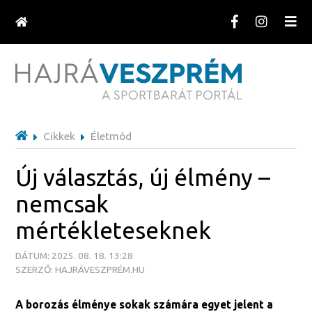
Cikkek
Életmód
Új választás, új élmény –
nemcsak
mértékleteseknek
DÁTUM: 2025. 08. 18. 13:28
SZERZŐ: HAJRÁVESZPRÉM.HU
A borozás élménye sokak számára egyet jelent a