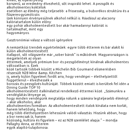
kiváló, az eljárás pedig
korszerű, az eredmény élvezhető, sőt inspiráló lehet. A pezsgők és
alkoholmentes koktélok
esetében az élmény még teljesebb: a frissesség, a buborékos struktúra és a
fűszeres-gyümölcsös
ízek könnyen érvényesülnek alkohol nélkül is. Ráadásul az alacsony
kalóriatartalom külön előny:
egy pohár alkoholmentesített bor akár harmadannyi kalóriát is
tartalmazhat, mint egy
hagyományos.
Gasztronómiai válasz a változó igényekre
A nemzetközi trendek egyértelműek: egyre több étterem és bár alakít ki
külön alkoholmentesített
itallapot, sőt világszerte már „sober bárok” is működnek. Magyarországon is
megjelentek az olyan
éttermek, amelyek prémium bor- és pezsgőélményt kínálnak alkoholmentes
változatban is. Ezek
közé tartozik többek között a Michelin Bib Gourmand elismerésben
részesült N28 Wine &amp; Kitchen
is, amely külön figyelmet fordít arra, hogy vendégei – élethelyzettől
függetlenül – élvezhessék a
borozás és pezsgőzés kultúráját. Többek között emiatt is kerültek fel idén a
Dining Guide TOP 10
alkoholmentesített italkínálattal rendelkező éttermei közé. „Számunkra a
vendéglátás lényege az,
hogy minden vendégünk megtalálja nálunk a számára legteljesebb élményt
– akár alkoholos, akár
alkoholmentes formában. Az alkoholmentesített italok kínálata nem korlát,
hanem lehetőség, hogy
még több élethelyzetben lehessünk valódi választás. Hiszünk abban, hogy
a bor nemcsak íz, hanem
közösség, kultúra és figyelem – ez az N28 szemlélet alapja.” – mondja
Pallaghy Anna, az étterem
egyik alapító-tulajdonosa.