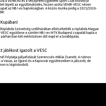
sza a VEHIR.hu és a Veszprémi Egyetemi Sport Club közötti jó
ntet lépett az együttműködés, hiszen azóta VEHIR-VESC néven
csapat az NB I-es bajnokságban. A közös munka pedig a 2025/2026-
ik!
 Kupában!
 Röplabda Szövetség székházában elkészítették a röplabda Magyar
-VESC együttese a szintén NB I-es MTK Budapest csapatát kapta a
 párharcban két mérkőzésen dől majd el a továbbjutás.
t játékost igazolt a VESC
l folytatja pályafutását Szerencsés-Miklai Zsanett. A rutinos
 a Vasas, az Újpest és a Kaposvár együtteseiben is játszott, de
on is légióskodott.