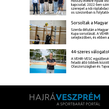
Hosszú évekre nyúlik vis
kapcsolat. 2022-ben szi
szerepel a női röplabda
os szezonban is folytatód
Sorsoltak a Magyar
Szerda délután a Magyar
Kupa sorsolását. A VEHIR
selejtezőben, és ebben a
44-szeres válogatot
A VEHIR-VESC együtteséné
feladó átló többek között
Olaszországban és Tajvan