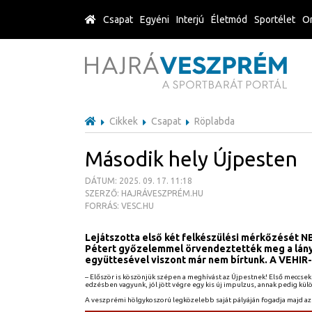
Csapat
Egyéni
Interjú
Életmód
Sportélet
Or
Cikkek
Csapat
Röplabda
Második hely Újpesten
DÁTUM: 2025. 09. 17. 11:18
SZERZŐ: HAJRÁVESZPRÉM.HU
FORRÁS: VESC.HU
Lejátszotta első két felkészülési mérkőzését N
Pétert győzelemmel örvendeztették meg a lányok
együttesével viszont már nem bírtunk. A VEHIR-
– Először is köszönjük szépen a meghívást az Újpestnek! Első meccsek
edzésben vagyunk, jól jött végre egy kis új impulzus, annak pedig kü
A veszprémi hölgykoszorú legközelebb saját pályáján fogadja majd az 