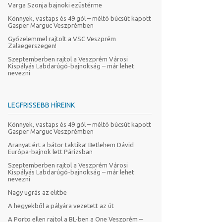
Varga Szonja bajnoki ezüstérme
Könnyek, vastaps és 49 gól – méltó búcsút kapott
Gasper Marguc Veszprémben
Győzelemmel rajtolt a VSC Veszprém
Zalaegerszegen!
Szeptemberben rajtol a Veszprém Városi
Kispályás Labdarúgó-bajnokság – már lehet
nevezni
LEGFRISSEBB HÍREINK
Könnyek, vastaps és 49 gól – méltó búcsút kapott
Gasper Marguc Veszprémben
Aranyat ért a bátor taktika! Betlehem Dávid
Európa-bajnok lett Párizsban
Szeptemberben rajtol a Veszprém Városi
Kispályás Labdarúgó-bajnokság – már lehet
nevezni
Nagy ugrás az elitbe
A hegyekből a pályára vezetett az út
A Porto ellen rajtol a BL-ben a One Veszprém –