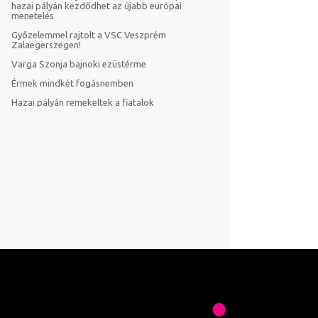
hazai pályán kezdődhet az újabb európai
menetelés
Győzelemmel rajtolt a VSC Veszprém
Zalaegerszegen!
Varga Szonja bajnoki ezüstérme
Érmek mindkét fogásnemben
Hazai pályán remekeltek a fiatalok