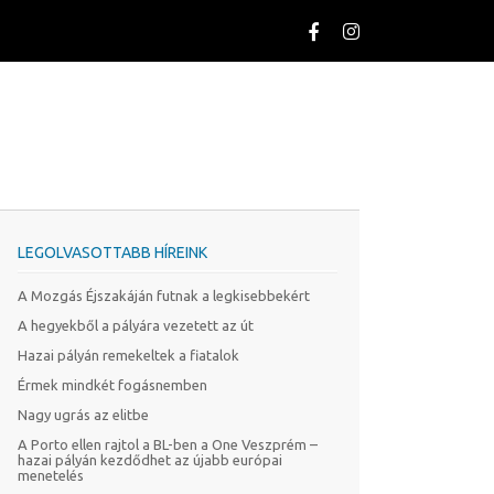
LEGOLVASOTTABB HÍREINK
A Mozgás Éjszakáján futnak a legkisebbekért
A hegyekből a pályára vezetett az út
Hazai pályán remekeltek a fiatalok
Érmek mindkét fogásnemben
Nagy ugrás az elitbe
A Porto ellen rajtol a BL-ben a One Veszprém –
hazai pályán kezdődhet az újabb európai
menetelés