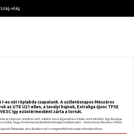
szág-világ
B I-es női röplabda csapatunk. A születésnapos Mészáros
 az UTE U21 ellen, a tavalyi bajnok, Extraliga újonc TFSE
VESC így ezüstérmesként zárta a tornát.
nek ez teljesen rendben volt, inkább most jöjjenek ki a hibák, mint később. Egy hónapja
lön örülök, hogy mindenkinek játéklehetőséget tudtam adni – tette hozzá Mészáros Péter.
újpesti fiatalokat, de a Budaörssel is megmérkőznek majd a közeljövőben.