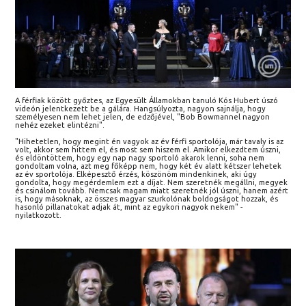
A férfiak között győztes, az Egyesült Államokban tanuló Kós Hubert úszó
videón jelentkezett be a gálára. Hangsúlyozta, nagyon sajnálja, hogy
személyesen nem lehet jelen, de edzőjével, "Bob Bowmannel nagyon
nehéz ezeket elintézni".
"Hihetetlen, hogy megint én vagyok az év férfi sportolója, már tavaly is az
volt, akkor sem hittem el, és most sem hiszem el. Amikor elkezdtem úszni,
és eldöntöttem, hogy egy nap nagy sportoló akarok lenni, soha nem
gondoltam volna, azt meg főképp nem, hogy két év alatt kétszer lehetek
az év sportolója. Elképesztő érzés, köszönöm mindenkinek, aki úgy
gondolta, hogy megérdemlem ezt a díjat. Nem szeretnék megállni, megyek
és csinálom tovább. Nemcsak magam miatt szeretnék jól úszni, hanem azért
is, hogy másoknak, az összes magyar szurkolónak boldogságot hozzak, és
hasonló pillanatokat adjak át, mint az egykori nagyok nekem" -
nyilatkozott.