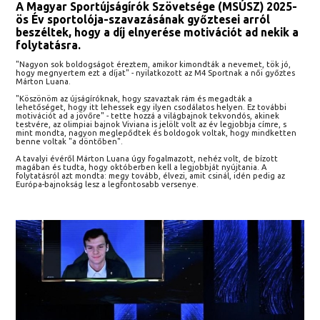
A Magyar Sportújságírók Szövetsége (MSÚSZ) 2025-
ös Év sportolója-szavazásának győztesei arról
beszéltek, hogy a díj elnyerése motivációt ad nekik a
folytatásra.
"Nagyon sok boldogságot éreztem, amikor kimondták a nevemet, tök jó,
hogy megnyertem ezt a díjat" - nyilatkozott az M4 Sportnak a női győztes
Márton Luana.
"Köszönöm az újságíróknak, hogy szavaztak rám és megadták a
lehetőséget, hogy itt lehessek egy ilyen csodálatos helyen. Ez további
motivációt ad a jövőre" - tette hozzá a világbajnok tekvondós, akinek
testvére, az olimpiai bajnok Viviana is jelölt volt az év legjobbja címre, s
mint mondta, nagyon meglepődtek és boldogok voltak, hogy mindketten
benne voltak "a döntőben".
A tavalyi évéről Márton Luana úgy fogalmazott, nehéz volt, de bízott
magában és tudta, hogy októberben kell a legjobbját nyújtania. A
folytatásról azt mondta: megy tovább, élvezi, amit csinál, idén pedig az
Európa-bajnokság lesz a legfontosabb versenye.