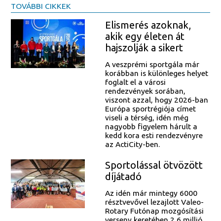
TOVÁBBI CIKKEK
Elismerés azoknak,
akik egy életen át
hajszolják a sikert
A veszprémi sportgála már
korábban is különleges helyet
foglalt el a városi
rendezvények sorában,
viszont azzal, hogy 2026-ban
Európa sportrégiója címet
viseli a térség, idén még
nagyobb figyelem hárult a
kedd kora esti rendezvényre
az ActiCity-ben.
Sportolással ötvözött
díjátadó
Az idén már mintegy 6000
résztvevővel lezajlott Valeo-
Rotary Futónap mozgósítási
verseny keretében 2,6 millió