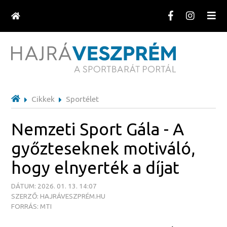
Cikkek
Sportélet
Nemzeti Sport Gála - A
győzteseknek motiváló,
hogy elnyerték a díjat
DÁTUM: 2026. 01. 13. 14:07
SZERZŐ: HAJRÁVESZPRÉM.HU
FORRÁS: MTI