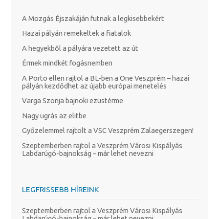
A Mozgás Éjszakáján futnak a legkisebbekért
Hazai pályán remekeltek a fiatalok
A hegyekből a pályára vezetett az út
Érmek mindkét fogásnemben
A Porto ellen rajtol a BL-ben a One Veszprém – hazai
pályán kezdődhet az újabb európai menetelés
Varga Szonja bajnoki ezüstérme
Nagy ugrás az elitbe
Győzelemmel rajtolt a VSC Veszprém Zalaegerszegen!
Szeptemberben rajtol a Veszprém Városi Kispályás
Labdarúgó-bajnokság – már lehet nevezni
LEGFRISSEBB HÍREINK
Szeptemberben rajtol a Veszprém Városi Kispályás
Labdarúgó-bajnokság – már lehet nevezni