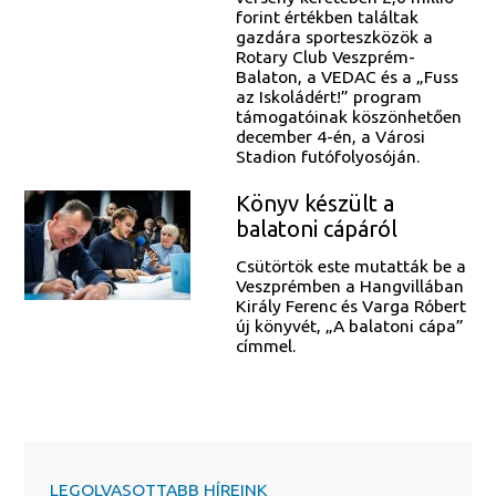
forint értékben találtak
gazdára sporteszközök a
Rotary Club Veszprém-
Balaton, a VEDAC és a „Fuss
az Iskoládért!” program
támogatóinak köszönhetően
december 4-én, a Városi
Stadion futófolyosóján.
Könyv készült a
balatoni cápáról
Csütörtök este mutatták be a
Veszprémben a Hangvillában
Király Ferenc és Varga Róbert
új könyvét, „A balatoni cápa”
címmel.
LEGOLVASOTTABB HÍREINK