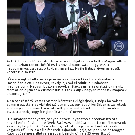
Az FTC-Telekom férfi vízilabdacsapata két díjat is bezsebelt a Magyar Állami
Operaházban tartott hétfő esti Nemzeti Sport Gálán, egyrészt a
hagyományos csapatsportokban, másrészt Nyéki Balázs révén az edzők
között is első lett.
"Óriási megtiszteltetés és jó érzés ez a cím - értékelt a szakember. -
Hasonlóan a 2024-es évhez, tavaly is, ahol elindultunk, mindent
megnyertünk. Nagyon büszke vagyok a játékosaimra és gratulálok nekik,
mert az én díjam az ő elismerésük is. Ezek a díjak nagyon fontosak magának
a sportágnak."
A csapat részéről Vámos Márton kétszeres világbajnok, Európa-bajnok és
olimpiai ezüstérmes vízilabdázó elmondta, egy évvel korábban is szerettek
volna nyerni, de mivel nem sikerült, plusz motivációt jelentett minden
csapattársnak, hogy öregbítsék a klub hírnevét.
"Ha mindent megnyersz, nagyon nehéz ugyanazon a hőfokon izzani a
következő idényben, de Nyéki Balázs zsenialitása mellett a profi magyarok
és a világ legjobb légiósai is bizonyították, hogy csapatként képesek
vagyunk rá" - utalt a zöld-fehérek Bajnokok Ligája, Szuperkupa és Magyar
Kupa győzelmére, illetve a magyar bajnoki címre a 33 éves átlövő.