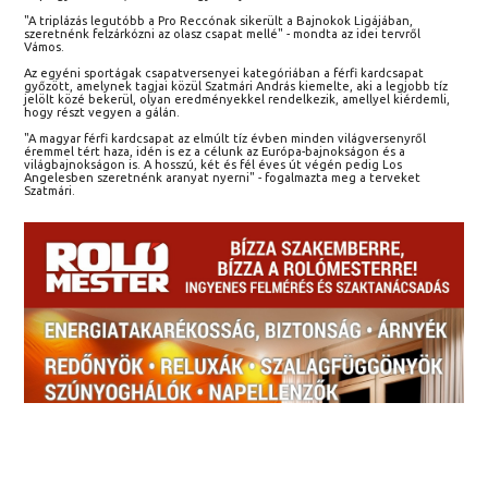
"A triplázás legutóbb a Pro Reccónak sikerült a Bajnokok Ligájában,
szeretnénk felzárkózni az olasz csapat mellé" - mondta az idei tervről
Vámos.
Az egyéni sportágak csapatversenyei kategóriában a férfi kardcsapat
győzött, amelynek tagjai közül Szatmári András kiemelte, aki a legjobb tíz
jelölt közé bekerül, olyan eredményekkel rendelkezik, amellyel kiérdemli,
hogy részt vegyen a gálán.
"A magyar férfi kardcsapat az elmúlt tíz évben minden világversenyről
éremmel tért haza, idén is ez a célunk az Európa-bajnokságon és a
világbajnokságon is. A hosszú, két és fél éves út végén pedig Los
Angelesben szeretnénk aranyat nyerni" - fogalmazta meg a terveket
Szatmári.