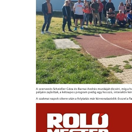
A szervezés Scheidler Géza és Barnai András munkáját dicséri, míg a
pályáin zajlottak, a kétnapos program pedig egy hosszú, interaktív kér
A szakmai napok sikere után a folytatás már körvonalazódik: ősszel a fi