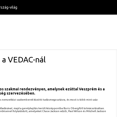
szág-világ
 a VEDAC-nál
os szakmai rendezvényen, amelynek ezúttal Veszprém és a
tség szervezésében.
és nemzetközi szakemberek közötti tudásmegosztásra, és most is több mint száz
őadásával, majd a gerelyhajítás került középpontba Boris Obergföll tolmácsolásában.
rdéseivel folytatódott, amelyeket Chase Jackson edzői, Paul Wilson és Mitchell Jackson