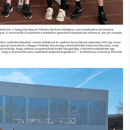
itekintés is hangsúlyt kapott: Petrahn Barbara előadása a sportszakemberek számára
et. A résztvevők összetétele a témákhoz igazodva folyamatosan változott, ami jól mutatja
közi szaktekintélyeket, remek előadások és szakmai konzultációk zajlottak a két nap során.
egszervezésében a Magyar Atlétikai Szövetség a dobóatlétikát helyezte fókuszba, mely
zonyította, hogy szakmai programoknak kiváló házigazdája, a háttérmunkálatokat egy
 hogy a résztvevők csak a szakmával tudjanak foglalkozni” – értékelte az eseményt Németh