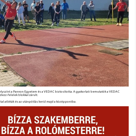
 helyszínt a Pannon Egyetem és a VEDAC biztosította. A gyakorlati bemutatók a VEDAC
dezz-felelek blokkal zárult.
atal atléták és az utánpótlás kerül majd a középpontba.