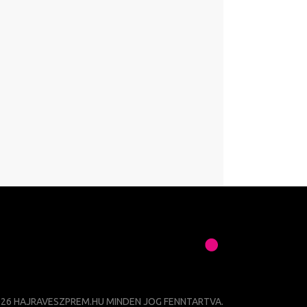
026 HAJRAVESZPREM.HU MINDEN JOG FENNTARTVA.