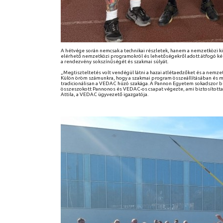
A hétvége során nemcsak a technikai részletek, hanem a nemzetközi k
elérhető nemzetközi programokról és lehetőségekről adott átfogó kép
a rendezvény sokszínűségét és szakmai súlyát.
„Megtiszteltetés volt vendégül látni a hazai atlétaedzőket és a nemzet
Külön öröm számunkra, hogy a szakmai program összeállításában és m
tradicionálisan a VEDAC húzó szakága. A Pannon Egyetem sokadszor bi
összeszokott Pannonos és VEDAC-os csapat végezte, ami biztosította,
Attila, a VEDAC ügyvezető igazgatója.