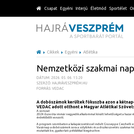
Csapat
Egyéni
Interjú
Életmód
Sportélet
Or
Cikkek
Egyéni
Atlétika
Nemzetközi szakmai nap
DÁTUM: 2026. 05. 06. 15:20
SZERZŐ: HAJRÁVESZPRÉM.HU
FORRÁS: VEDAC
A dobószámok kerültek fókuszba azon a kétnap
VEDAC adott otthont a Magyar Atlétikai Szöve
A sorozat
2024 ősze óta immár negyedik alkalommal kínált lehetőséget a hazai 
érdeklődőt vonzott.
A program szombaton a kalapácsvetéssel indult Giuseppe Cecchelli el
Vasárnap a dobószámok sora a súlylökés és a diszkoszvetés szakmai ké
mutattak be, gyakorlati példákkal kiegészítve.