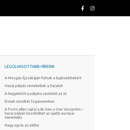
LEGOLVASOTTABB HÍREINK
A Mozgás Éjszakáján futnak a legkisebbekért
Hazai pályán remekeltek a fiatalok
A hegyekből a pályára vezetett az út
Érmek mindkét fogásnemben
A Porto ellen rajtol a BL-ben a One Veszprém –
hazai pályán kezdődhet az újabb európai
menetelés
Nagy ugrás az elitbe