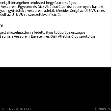
zentgál térségében rendezett hegyifutó országos
 Veszprémi Egyetemi és Diák Atlétikai Club: összesen nyolc bajnoki
yat – gyűjtöttek a veszprémi atléták. Mireider Gergő az U18 VB-re és
olf az U18 VB-re szerzett kvalifikációt.
rei
gett a közelmúltban a fedettpályás többpróba országos
Szonja, a Veszprémi Egyetemi és Diák Atlétikai Club sportolója
JOGI NYILATKOZAT
© 2009-2