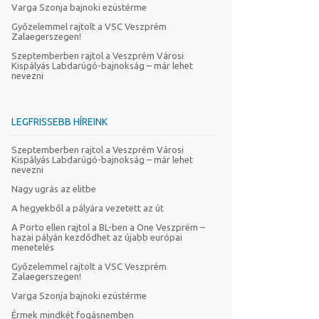
Varga Szonja bajnoki ezüstérme
Győzelemmel rajtolt a VSC Veszprém
Zalaegerszegen!
Szeptemberben rajtol a Veszprém Városi
Kispályás Labdarúgó-bajnokság – már lehet
nevezni
LEGFRISSEBB HÍREINK
Szeptemberben rajtol a Veszprém Városi
Kispályás Labdarúgó-bajnokság – már lehet
nevezni
Nagy ugrás az elitbe
A hegyekből a pályára vezetett az út
A Porto ellen rajtol a BL-ben a One Veszprém –
hazai pályán kezdődhet az újabb európai
menetelés
Győzelemmel rajtolt a VSC Veszprém
Zalaegerszegen!
Varga Szonja bajnoki ezüstérme
Érmek mindkét fogásnemben