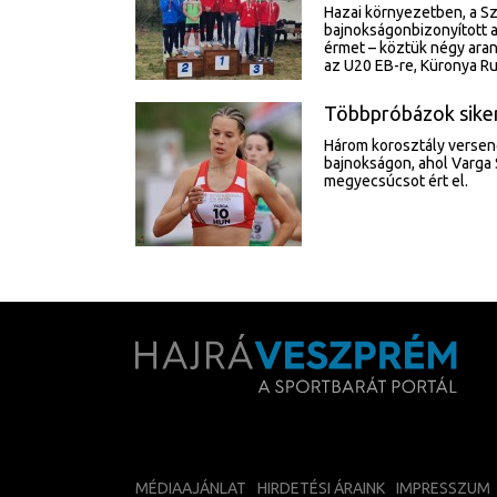
Hazai környezetben, a S
bajnokságonbizonyított a
érmet – köztük négy aran
az U20 EB-re, Küronya Rud
Többpróbázok sike
Három korosztály versen
bajnokságon, ahol Varga 
megyecsúcsot ért el.
MÉDIAAJÁNLAT
HIRDETÉSI ÁRAINK
IMPRESSZUM