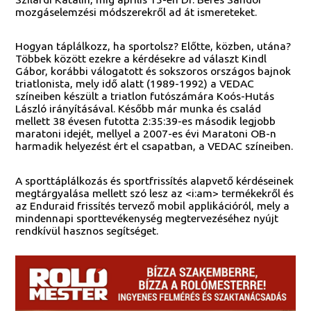
mozgáselemzési módszerekről ad át ismereteket.
Hogyan táplálkozz, ha sportolsz? Előtte, közben, utána?
Többek között ezekre a kérdésekre ad választ Kindl
Gábor, korábbi válogatott és sokszoros országos bajnok
triatlonista, mely idő alatt (1989-1992) a VEDAC
színeiben készült a triatlon futószámára Koós-Hutás
László irányításával. Később már munka és család
mellett 38 évesen futotta 2:35:39-es második legjobb
maratoni idejét, mellyel a 2007-es évi Maratoni OB-n
harmadik helyezést ért el csapatban, a VEDAC színeiben.
A sporttáplálkozás és sportfrissítés alapvető kérdéseinek
megtárgyalása mellett szó lesz az <i:am> termékekről és
az Enduraid frissítés tervező mobil applikációról, mely a
mindennapi sporttevékenység megtervezéséhez nyújt
rendkívül hasznos segítséget.