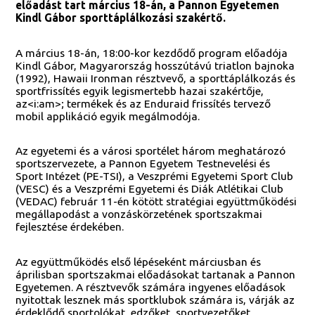
előadást tart március 18-án, a Pannon Egyetemen
Kindl Gábor sporttáplálkozási szakértő.
A március 18-án, 18:00-kor kezdődő program előadója
Kindl Gábor, Magyarország hosszútávú triatlon bajnoka
(1992), Hawaii Ironman résztvevő, a sporttáplálkozás és
sportfrissítés egyik legismertebb hazai szakértője,
az<i:am>; termékek és az Enduraid frissítés tervező
mobil applikáció egyik megálmodója.
Az egyetemi és a városi sportélet három meghatározó
sportszervezete, a Pannon Egyetem Testnevelési és
Sport Intézet (PE-TSI), a Veszprémi Egyetemi Sport Club
(VESC) és a Veszprémi Egyetemi és Diák Atlétikai Club
(VEDAC) február 11-én kötött stratégiai együttműködési
megállapodást a vonzáskörzetének sportszakmai
fejlesztése érdekében.
Az együttműködés első lépéseként márciusban és
áprilisban sportszakmai előadásokat tartanak a Pannon
Egyetemen. A résztvevők számára ingyenes előadások
nyitottak lesznek más sportklubok számára is, várják az
érdeklődő sportolókat, edzőket, sportvezetőket,