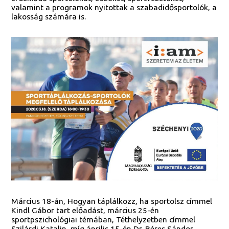
valamint a programok nyitottak a szabadidősportolók, a
lakosság számára is.
Március 18-án, Hogyan táplálkozz, ha sportolsz címmel
Kindl Gábor tart előadást, március 25-én
sportpszichológiai témában, Téthelyzetben címmel
Szilárdi Katalin, míg április 15-én Dr. Béres Sándor