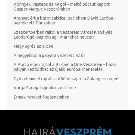
Könnyek, vastaps és 49 gól – méltó búcsút kapott
Gasper Marguc Veszprémben
Aranyat ért a bátor taktika! Betlehem Dávid Európa-
bajnok lett Párizsban
Szeptemberben rajtol a Veszprém Városi Kispályás
Labdarúgó-bajnokság – már lehet nevezni
Nagy ugrás az elitbe
A hegyekből a pályára vezetett az út
A Porto ellen rajtol a BL-ben a One Veszprém – hazai
pályán kezdődhet az újabb európai menetelés
Győzelemmel rajtolt a VSC Veszprém Zalaegerszegen!
Varga Szonja bajnoki ezüstérme
Érmek mindkét fogásnemben