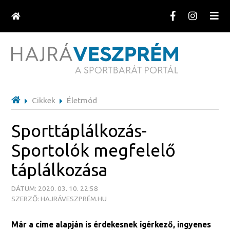
Cikkek
Életmód
Sporttáplálkozás-
Sportolók megfelelő
táplálkozása
DÁTUM: 2020. 03. 10. 22:58
SZERZŐ: HAJRÁVESZPRÉM.HU
Már a címe alapján is érdekesnek ígérkező, ingyenes