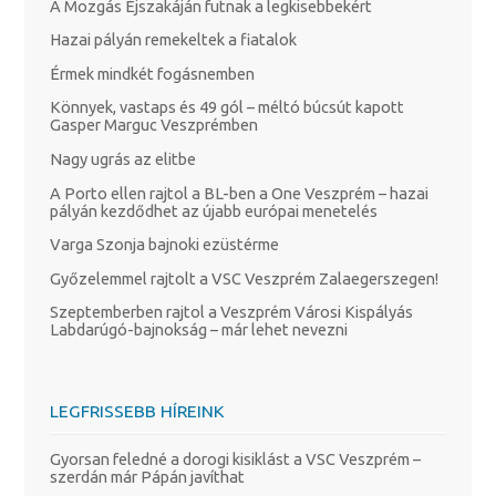
A Mozgás Éjszakáján futnak a legkisebbekért
Hazai pályán remekeltek a fiatalok
Érmek mindkét fogásnemben
Könnyek, vastaps és 49 gól – méltó búcsút kapott
Gasper Marguc Veszprémben
Nagy ugrás az elitbe
A Porto ellen rajtol a BL-ben a One Veszprém – hazai
pályán kezdődhet az újabb európai menetelés
Varga Szonja bajnoki ezüstérme
Győzelemmel rajtolt a VSC Veszprém Zalaegerszegen!
Szeptemberben rajtol a Veszprém Városi Kispályás
Labdarúgó-bajnokság – már lehet nevezni
LEGFRISSEBB HÍREINK
Gyorsan feledné a dorogi kisiklást a VSC Veszprém –
szerdán már Pápán javíthat