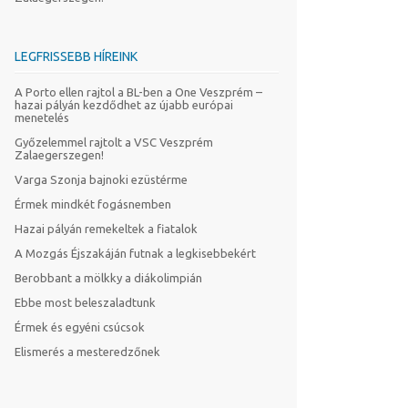
LEGFRISSEBB HÍREINK
A Porto ellen rajtol a BL-ben a One Veszprém –
hazai pályán kezdődhet az újabb európai
menetelés
Győzelemmel rajtolt a VSC Veszprém
Zalaegerszegen!
Varga Szonja bajnoki ezüstérme
Érmek mindkét fogásnemben
Hazai pályán remekeltek a fiatalok
A Mozgás Éjszakáján futnak a legkisebbekért
Berobbant a mölkky a diákolimpián
Ebbe most beleszaladtunk
Érmek és egyéni csúcsok
Elismerés a mesteredzőnek