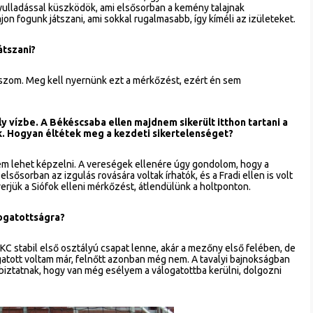
ulladással küszködök, ami elsősorban a kemény talajnak
n fogunk játszani, ami sokkal rugalmasabb, így kíméli az izületeket.
átszani?
szom. Meg kell nyernünk ezt a mérkőzést, ezért én sem
y vízbe. A Békéscsaba ellen majdnem sikerült itthon tartani a
k. Hogyan éltétek meg a kezdeti sikertelenséget?
sem lehet képzelni. A vereségek ellenére úgy gondolom, hogy a
lsősorban az izgulás rovására voltak írhatók, és a Fradi ellen is volt
yerjük a Siófok elleni mérkőzést, átlendülünk a holtponton.
logatottságra?
 stabil első osztályú csapat lenne, akár a mezőny első felében, de
atott voltam már, felnőtt azonban még nem. A tavalyi bajnokságban
n biztatnak, hogy van még esélyem a válogatottba kerülni, dolgozni