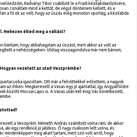
velőedzőm, Radványi Tibor csábított le a Fradi kézilabdaedzésére,
an csináltam mind a kettőt, de végül döntenem kellett, és a
lán a fő ok az volt, hogy az úszás elég monoton sportág, a kézilabda
l. Nehezen élted meg a váltást?
yon bántam, hogy abbahagytam az úszást, mert akkor az volt az
tsegített a nehézségeken. Utólag visszagondolva már nem bánom,
l. Hogyan vezetett az utad Veszprémbe?
 Spartacusba igazoltam. Ott már a felnőttekkel edzettem, a nagyok
am az ifiben. Megkeresett a Vasas egy jó ajánlattal, így Angyalföldre
ek között Mocsai Lajos is. A Vasas után két évig Vác következett,
rémbe.
sztottad?
esett a Veszprém. Németh András számított volna rám, de akkor
 aki egy rendkívül jó játékos. Ő nagy riválisom lett volna, és
ác mindenképpen meg akart tartani, mert szó volt arról, hogy