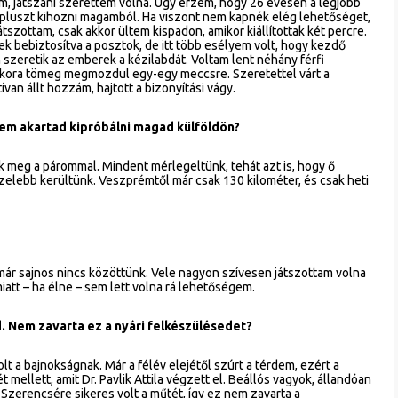
, játszani szerettem volna. Úgy érzem, hogy 26 évesen a legjobb
pluszt kihozni magamból. Ha viszont nem kapnék elég lehetőséget,
tszottam, csak akkor ültem kispadon, amikor kiállítottak két percre.
 bebiztosítva a posztok, de itt több esélyem volt, hogy kezdő
n szeretik az emberek a kézilabdát. Voltam lent néhány férfi
kkora tömeg megmozdul egy-egy meccsre. Szeretettel várt a
van állt hozzám, hajtott a bizonyítási vágy.
 Nem akartad kipróbálni magad külföldön?
uk meg a párommal. Mindent mérlegeltünk, tehát azt is, hogy ő
elebb kerültünk. Veszprémtől már csak 130 kilométer, és csak heti
már sajnos nincs közöttünk. Vele nagyon szívesen játszottam volna
iatt – ha élne – sem lett volna rá lehetőségem.
. Nem zavarta ez a nyári felkészülésedet?
lt a bajnokságnak. Már a félév elejétől szúrt a térdem, ezért a
llett, amit Dr. Pavlik Attila végzett el. Beállós vagyok, állandóan
 Szerencsére sikeres volt a műtét, így ez nem zavarta a