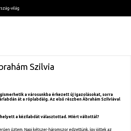
szág-világ
Ábrahám Szilvia
ismerhetik a városunkba érkezett új igazolásokat, sorra
árlabdán át a röplabdáig. Az első részben Ábrahám Szilviával
helyett a kézilabdát választottad. Miért váltottál?
erűen űztem. Napi kétszer-háromszor edzettünk, így jöttek az