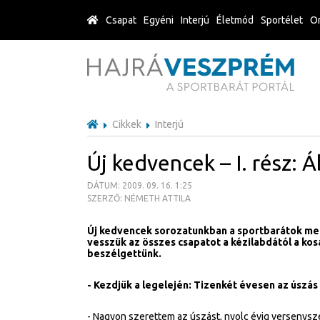
Csapat
Egyéni
Interjú
Életmód
Sportélet
Or
Cikkek
Interjú
Új kedvencek – I. rész: 
DÁTUM: 2009. 09. 16. 1:25
SZERZŐ: NÉMETH ATTILA
Új kedvencek sorozatunkban a sportbarátok meg
vesszük az összes csapatot a kézilabdától a kos
beszélgettünk.
- Kezdjük a legelején: Tizenkét évesen az úszás 
- Nagyon szerettem az úszást, nyolc évig versenysz