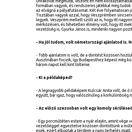
Uhrakovát megműtik, viszont én nem kockáztathattam
formában vagyok, és rendszeres játékkal még tudok 
az elvágná a pályafutásomat. Két éve folyamatosan já
Tisztában vagyok azzal, hogy Veszprémben sincsenek
legyek. Veszprém mellett szólt az is, hogy itt nagyo
mérkőzésen, és hihetetlen élmény volt, hogy itt me
vezetőség is, Gyurka János is, mindenki nagyon pozití
- Ha jól tudom, volt németországi ajánlatod is.
- Több ajánlatom is volt, de a döntést közösen hozt
Ausztriában focizik, így Budapesthez képest még köz
három napot kell kint töltenie.
- Ki a példaképed?
- A legnagyobb példaképem Kulcsár Anita volt, de ő 
együtt, bár igaz, hogy valószínűleg a korkülönbség m
- Az előző szezonban volt egy komoly sérülésed
- Egy porcműtéten estem a nyár elején, amint vége vo
vezetőéggel egyeztetve közösen döntöttünk a műtét me
esek, ezért elkoptak a térdeim a nagy terhelés miatt.