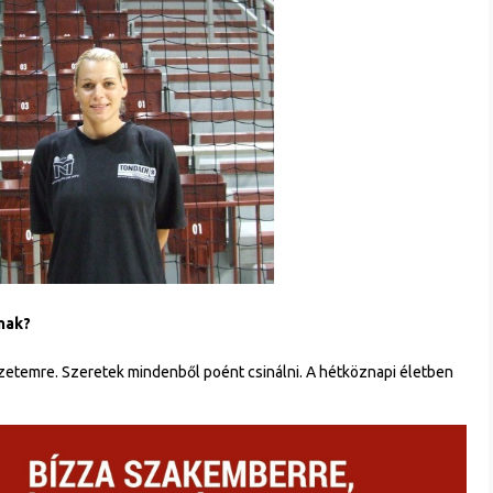
lnak?
zetemre. Szeretek mindenből poént csinálni. A hétköznapi életben