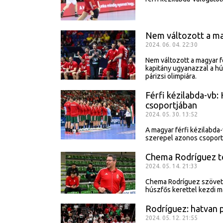
Nem változott a ma
2024. 06. 04. 22:30
Nem változott a magyar f
kapitány ugyanazzal a húsz
párizsi olimpiára.
Férfi kézilabda-vb:
csoportjában
2024. 05. 30. 13:52
A magyar férfi kézilabda
szerepel azonos csoportb
Chema Rodríguez to
2024. 05. 14. 21:33
Chema Rodríguez szövetsé
húszfős kerettel kezdi maj
Rodríguez: hatvan p
2024. 05. 12. 21:55