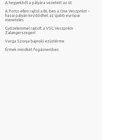
A hegyekből a pályára vezetett az út
A Porto ellen rajtol a BL-ben a One Veszprém –
hazai pályán kezdődhet az újabb európai
menetelés
Győzelemmel rajtolt a VSC Veszprém
Zalaegerszegen!
Varga Szonja bajnoki ezüstérme
Érmek mindkét fogásnemben