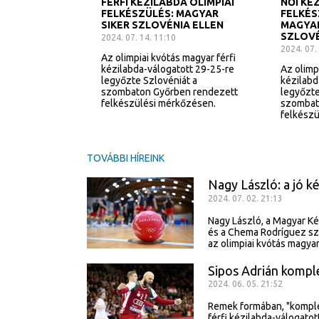
FÉRFI KÉZILABDA OLIMPIAI
NŐI KÉ
FELKÉSZÜLÉS: MAGYAR
FELKÉS
SIKER SZLOVÉNIA ELLEN
MAGYA
SZLOVÉ
2024. 07. 14. 11:10
2024. 07.
Az olimpiai kvótás magyar férfi
kézilabda-válogatott 29-25-re
Az olimp
legyőzte Szlovéniát a
kézilabd
szombaton Győrben rendezett
legyőzte
felkészülési mérkőzésen.
szombat
felkészü
TOVÁBBI HÍREINK
Nagy László: a jó 
2024. 07. 02. 21:13
Nagy László, a Magyar Ké
és a Chema Rodríguez szö
az olimpiai kvótás magyar
Sipos Adrián kompl
2024. 06. 05. 21:52
Remek formában, "komplex
férfi kézilabda-válogatot