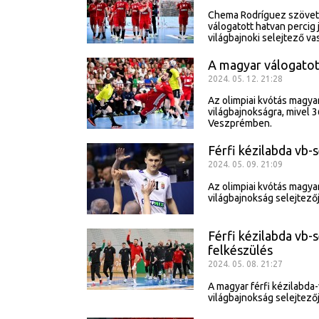
Chema Rodríguez szövetsé
válogatott hatvan percig 
világbajnoki selejtező va
A magyar válogatot
2024. 05. 12. 21:28
Az olimpiai kvótás magyar
világbajnokságra, mivel 3
Veszprémben.
Férfi kézilabda vb-
2024. 05. 09. 21:09
Az olimpiai kvótás magyar
világbajnokság selejtez
Férfi kézilabda vb-s
felkészülés
2024. 05. 08. 21:27
A magyar férfi kézilabda-
világbajnokság selejtező