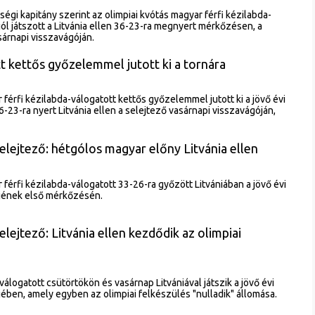
gi kapitány szerint az olimpiai kvótás magyar férfi kézilabda-
jól játszott a Litvánia ellen 36-23-ra megnyert mérkőzésen, a
sárnapi visszavágóján.
t kettős győzelemmel jutott ki a tornára
 férfi kézilabda-válogatott kettős győzelemmel jutott ki a jövő évi
6-23-ra nyert Litvánia ellen a selejtező vasárnapi visszavágóján,
selejtező: hétgólos magyar előny Litvánia ellen
 férfi kézilabda-válogatott 33-26-ra győzött Litvániában a jövő évi
őjének első mérkőzésén.
elejtező: Litvánia ellen kezdődik az olimpiai
válogatott csütörtökön és vasárnap Litvániával játszik a jövő évi
jében, amely egyben az olimpiai felkészülés "nulladik" állomása.