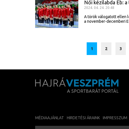
Női kézilabda Eb: 
2024. 04. 24. 20:48
A török válogatott ellen 
a november-decemberi E
1
2
3
MÉDIAAJÁNLAT
HIRDETÉSI ÁRAINK
IMPRESSZUM