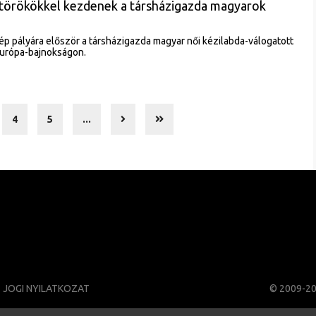
a törökökkel kezdenek a társházigazda magyarok
lép pályára először a társházigazda magyar női kézilabda-válogatott
urópa-bajnokságon.
4
5
...
JOGI NYILATKOZAT
© 2009-2