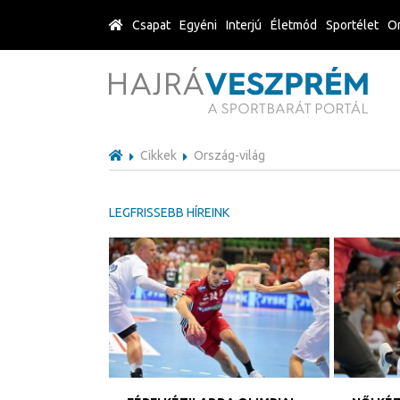
Csapat
Egyéni
Interjú
Életmód
Sportélet
Or
Cikkek
Ország-világ
LEGFRISSEBB HÍREINK