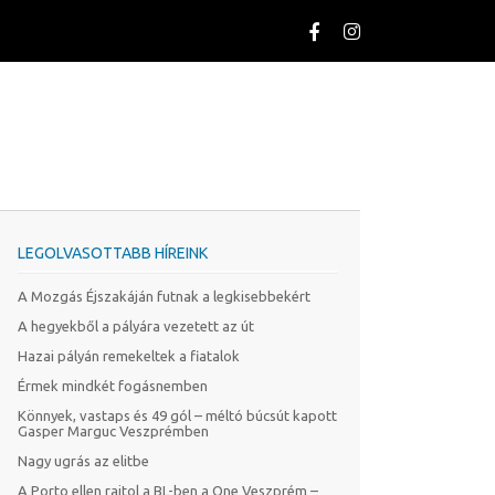
LEGOLVASOTTABB HÍREINK
A Mozgás Éjszakáján futnak a legkisebbekért
A hegyekből a pályára vezetett az út
Hazai pályán remekeltek a fiatalok
Érmek mindkét fogásnemben
Könnyek, vastaps és 49 gól – méltó búcsút kapott
Gasper Marguc Veszprémben
Nagy ugrás az elitbe
A Porto ellen rajtol a BL-ben a One Veszprém –