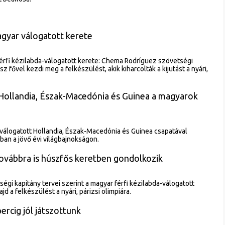
gyar válogatott kerete
érfi kézilabda-válogatott kerete: Chema Rodríguez szövetségi
 fővel kezdi meg a felkészülést, akik kiharcolták a kijutást a nyári,
 Hollandia, Észak-Macedónia és Guinea a magyarok
-válogatott Hollandia, Észak-Macedónia és Guinea csapatával
an a jövő évi világbajnokságon.
vábbra is húszfős keretben gondolkozik
gi kapitány tervei szerint a magyar férfi kézilabda-válogatott
d a felkészülést a nyári, párizsi olimpiára.
ercig jól játszottunk