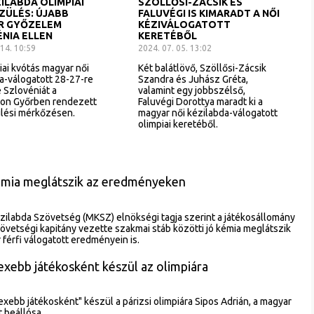
ZILABDA OLIMPIAI
SZÖLLŐSI-ZÁCSIK ÉS
ZÜLÉS: ÚJABB
FALUVÉGI IS KIMARADT A NŐI
R GYŐZELEM
KÉZIVÁLOGATOTT
NIA ELLEN
KERETÉBŐL
 14. 10:59
2024. 07. 05. 13:02
iai kvótás magyar női
Két balátlövő, Szöllősi-Zácsik
a-válogatott 28-27-re
Szandra és Juhász Gréta,
 Szlovéniát a
valamint egy jobbszélső,
on Győrben rendezett
Faluvégi Dorottya maradt ki a
lési mérkőzésen.
magyar női kézilabda-válogatott
olimpiai keretéből.
kémia meglátszik az eredményeken
zilabda Szövetség (MKSZ) elnökségi tagja szerint a játékosállomány
vetségi kapitány vezette szakmai stáb közötti jó kémia meglátszik
 férfi válogatott eredményein is.
exebb játékosként készül az olimpiára
ebb játékosként" készül a párizsi olimpiára Sipos Adrián, a magyar
t beállósa.