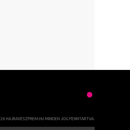
026 HAJRAVESZPREM.HU MINDEN JOG FENNTARTVA.