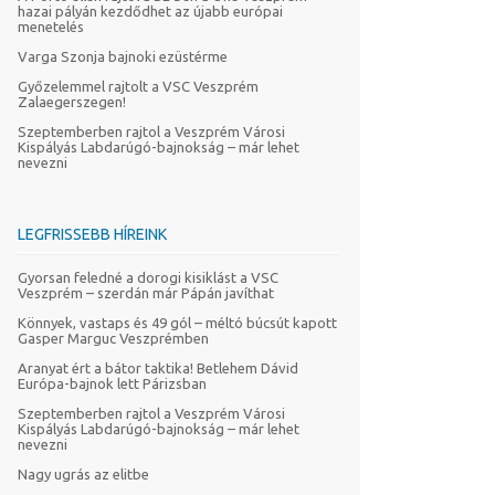
hazai pályán kezdődhet az újabb európai
menetelés
Varga Szonja bajnoki ezüstérme
Győzelemmel rajtolt a VSC Veszprém
Zalaegerszegen!
Szeptemberben rajtol a Veszprém Városi
Kispályás Labdarúgó-bajnokság – már lehet
nevezni
LEGFRISSEBB HÍREINK
Gyorsan feledné a dorogi kisiklást a VSC
Veszprém – szerdán már Pápán javíthat
Könnyek, vastaps és 49 gól – méltó búcsút kapott
Gasper Marguc Veszprémben
Aranyat ért a bátor taktika! Betlehem Dávid
Európa-bajnok lett Párizsban
Szeptemberben rajtol a Veszprém Városi
Kispályás Labdarúgó-bajnokság – már lehet
nevezni
Nagy ugrás az elitbe