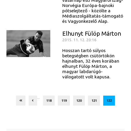
Norvégia Európa-bajnoki
pótselejtező - közölte a
Médiaszolgáltatás-támogató
és Vagyonkezelő Alap.
Elhunyt Fülöp Márton
2015. 11. 12. 20:16
Hosszan tartó súlyos
betegségben csütörtökön
hajnalban, 32 éves korában
elhunyt Fülöp Márton, a
magyar labdarúgó-
válogatott volt kapusa.
...
118
119
120
121
122