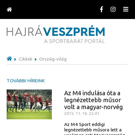
Cikkek
Ország-világ
TOVÁBBI HÍREINK
Az M4 indulása óta a
legnézettebb műsor
volt a magyar-norvég
2015. 11. 16. 22:41
Az M4 Sport eddigi
legnézettebb műsora lett a
vasárnap esti Magyarország-