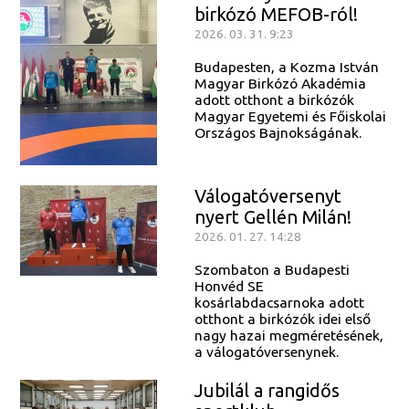
birkózó MEFOB-ról!
2026. 03. 31. 9:23
Budapesten, a Kozma István
Magyar Birkózó Akadémia
adott otthont a birkózók
Magyar Egyetemi és Főiskolai
Országos Bajnokságának.
Válogatóversenyt
nyert Gellén Milán!
2026. 01. 27. 14:28
Szombaton a Budapesti
Honvéd SE
kosárlabdacsarnoka adott
otthont a birkózók idei első
nagy hazai megméretésének,
a válogatóversenynek.
Jubilál a rangidős