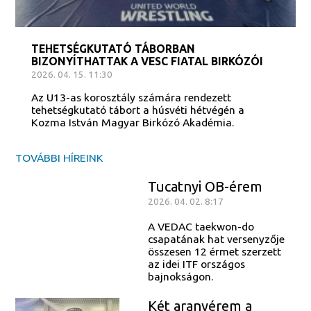
TEHETSÉGKUTATÓ TÁBORBAN
BIZONYÍTHATTAK A VESC FIATAL BIRKÓZÓI
2026. 04. 15. 11:30
Az U13-as korosztály számára rendezett
tehetségkutató tábort a húsvéti hétvégén a
Kozma István Magyar Birkózó Akadémia.
TOVÁBBI HÍREINK
Tucatnyi OB-érem
2026. 04. 02. 8:17
A VEDAC taekwon-do
csapatának hat versenyzője
összesen 12 érmet szerzett
az idei ITF országos
bajnokságon.
Két aranyérem a