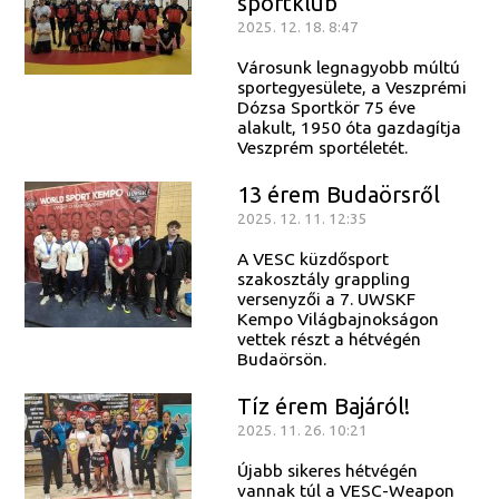
sportklub
2025. 12. 18. 8:47
Városunk legnagyobb múltú
sportegyesülete, a Veszprémi
Dózsa Sportkör 75 éve
alakult, 1950 óta gazdagítja
Veszprém sportéletét.
13 érem Budaörsről
2025. 12. 11. 12:35
A VESC küzdősport
szakosztály grappling
versenyzői a 7. UWSKF
Kempo Világbajnokságon
vettek részt a hétvégén
Budaörsön.
Tíz érem Bajáról!
2025. 11. 26. 10:21
Újabb sikeres hétvégén
vannak túl a VESC-Weapon