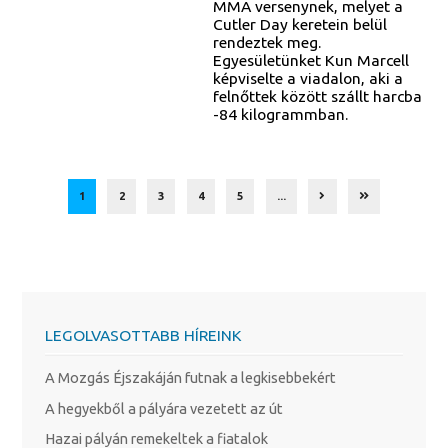
MMA versenynek, melyet a
Cutler Day keretein belül
rendeztek meg.
Egyesületünket Kun Marcell
képviselte a viadalon, aki a
felnőttek között szállt harcba
-84 kilogrammban.
1
2
3
4
5
...
LEGOLVASOTTABB HÍREINK
A Mozgás Éjszakáján futnak a legkisebbekért
A hegyekből a pályára vezetett az út
Hazai pályán remekeltek a fiatalok