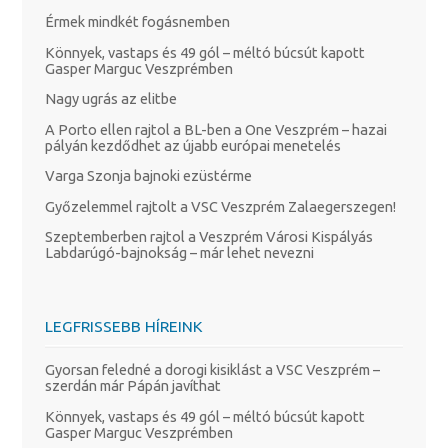
Érmek mindkét fogásnemben
Könnyek, vastaps és 49 gól – méltó búcsút kapott
Gasper Marguc Veszprémben
Nagy ugrás az elitbe
A Porto ellen rajtol a BL-ben a One Veszprém – hazai
pályán kezdődhet az újabb európai menetelés
Varga Szonja bajnoki ezüstérme
Győzelemmel rajtolt a VSC Veszprém Zalaegerszegen!
Szeptemberben rajtol a Veszprém Városi Kispályás
Labdarúgó-bajnokság – már lehet nevezni
LEGFRISSEBB HÍREINK
Gyorsan feledné a dorogi kisiklást a VSC Veszprém –
szerdán már Pápán javíthat
Könnyek, vastaps és 49 gól – méltó búcsút kapott
Gasper Marguc Veszprémben