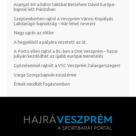
Aranyat ért a bátor taktika! Betlehem Dávid Európa-
bajnok lett Párizsban
Szeptemberben rajtol a Veszprém Városi Kispályás
Labdarúgó-bajnokság – már lehet nevezni
Nagy ugrás az elitbe
A hegyekből a pályára vezetett az út
A Porto ellen rajtol a BL-ben a One Veszprém – hazai
pályán kezdődhet az újabb európai menetelés
Győzelemmel rajtolt a VSC Veszprém Zalaegerszegen!
Varga Szonja bajnoki ezüstérme
Érmek mindkét fogásnemben