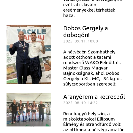
ezúttal is kiváló
eredményekkel térhettek
haza.
Dobos Gergely a
dobogón!
2025. 09. 11. 10:00
A hétvégén Szombathely
adott otthont a tatami
rendszerű WAKO Felnőtt és
Master Class Magyar
Bajnokságnak, ahol Dobos
Gergely a KL, MC, -84 kg-os
súlycsoportban szerepelt.
Aranyérem a ketrecből
2025. 08. 19. 14:22
Rendhagyó helyszín, a
miskolctapolcai Ellipsum
Élmény és Strandfürdő volt
az otthona a hétvégi amatőr