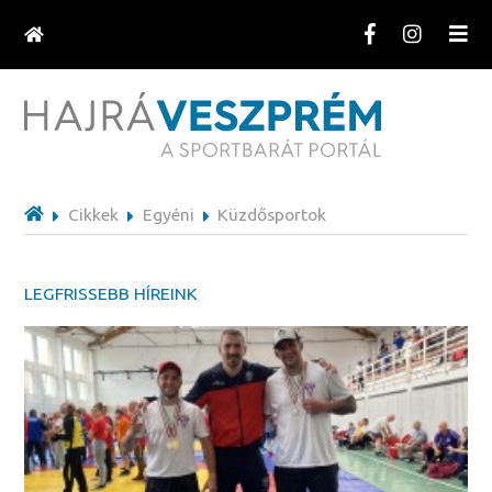
Cikkek
Egyéni
Küzdősportok
LEGFRISSEBB HÍREINK