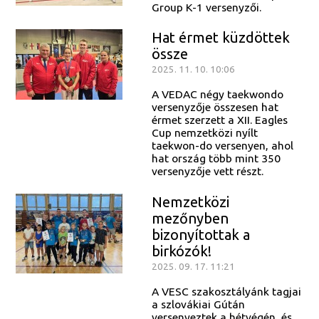
Group K-1 versenyzői.
Hat érmet küzdöttek
össze
2025. 11. 10. 10:06
A VEDAC négy taekwondo
versenyzője összesen hat
érmet szerzett a XII. Eagles
Cup nemzetközi nyílt
taekwon-do versenyen, ahol
hat ország több mint 350
versenyzője vett részt.
Nemzetközi
mezőnyben
bizonyítottak a
birkózók!
2025. 09. 17. 11:21
A VESC szakosztályánk tagjai
a szlovákiai Gútán
versenyeztek a hétvégén, és