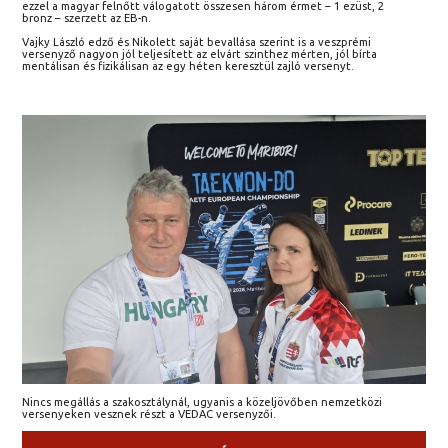
ezzel a magyar felnőtt válogatott összesen három érmet – 1 ezüst, 2
bronz – szerzett az EB-n.
Vajky László edző és Nikolett saját bevallása szerint is a veszprémi
versenyző nagyon jól teljesített az elvárt szinthez mérten, jól bírta
mentálisan és fizikálisan az egy héten keresztül zajló versenyt.
Nincs megállás a szakosztálynál, ugyanis a közeljövőben nemzetközi
versenyeken vesznek részt a VEDAC versenyzői.