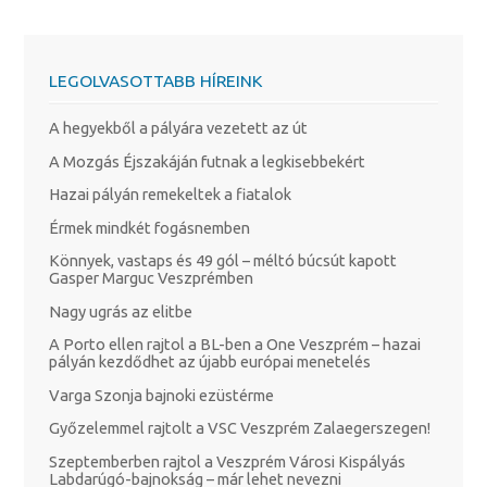
LEGOLVASOTTABB HÍREINK
A hegyekből a pályára vezetett az út
A Mozgás Éjszakáján futnak a legkisebbekért
Hazai pályán remekeltek a fiatalok
Érmek mindkét fogásnemben
Könnyek, vastaps és 49 gól – méltó búcsút kapott
Gasper Marguc Veszprémben
Nagy ugrás az elitbe
A Porto ellen rajtol a BL-ben a One Veszprém – hazai
pályán kezdődhet az újabb európai menetelés
Varga Szonja bajnoki ezüstérme
Győzelemmel rajtolt a VSC Veszprém Zalaegerszegen!
Szeptemberben rajtol a Veszprém Városi Kispályás
Labdarúgó-bajnokság – már lehet nevezni