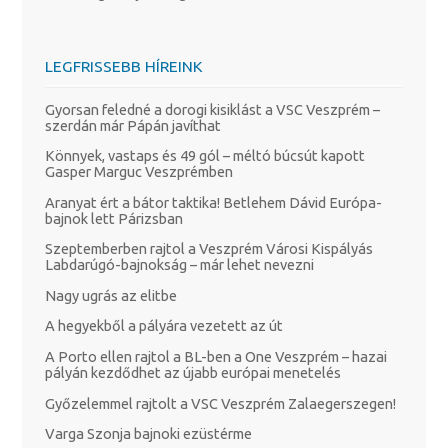
LEGFRISSEBB HÍREINK
Gyorsan feledné a dorogi kisiklást a VSC Veszprém –
szerdán már Pápán javíthat
Könnyek, vastaps és 49 gól – méltó búcsút kapott
Gasper Marguc Veszprémben
Aranyat ért a bátor taktika! Betlehem Dávid Európa-
bajnok lett Párizsban
Szeptemberben rajtol a Veszprém Városi Kispályás
Labdarúgó-bajnokság – már lehet nevezni
Nagy ugrás az elitbe
A hegyekből a pályára vezetett az út
A Porto ellen rajtol a BL-ben a One Veszprém – hazai
pályán kezdődhet az újabb európai menetelés
Győzelemmel rajtolt a VSC Veszprém Zalaegerszegen!
Varga Szonja bajnoki ezüstérme