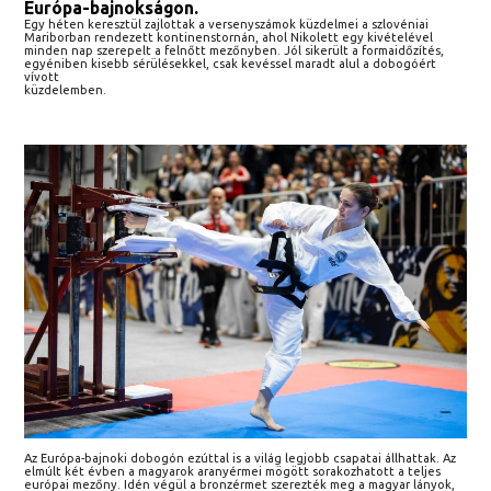
Európa-bajnokságon.
Egy héten keresztül zajlottak a versenyszámok küzdelmei a szlovéniai
Mariborban rendezett kontinenstornán, ahol Nikolett egy kivételével
minden nap szerepelt a felnőtt mezőnyben. Jól sikerült a formaidőzítés,
egyéniben kisebb sérülésekkel, csak kevéssel maradt alul a dobogóért
vívott
küzdelemben.
Az Európa-bajnoki dobogón ezúttal is a világ legjobb csapatai állhattak. Az
elmúlt két évben a magyarok aranyérmei mögött sorakozhatott a teljes
európai mezőny. Idén végül a bronzérmet szerezték meg a magyar lányok,