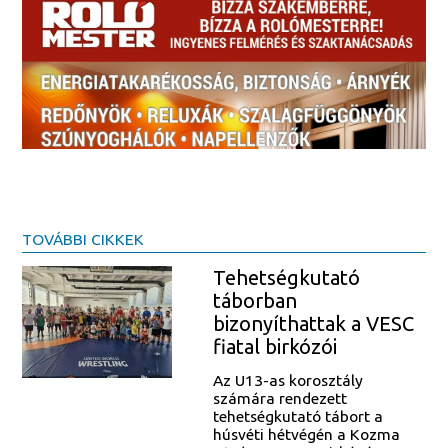
TOVÁBBI CIKKEK
Tehetségkutató
táborban
bizonyíthattak a VESC
fiatal birkózói
Az U13-as korosztály
számára rendezett
tehetségkutató tábort a
húsvéti hétvégén a Kozma