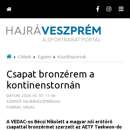
Cikkek
Egyéni
Küzdősportok
Csapat bronzérem a
kontinenstornán
DÁTUM: 2026. 05. 07. 11:46
SZERZŐ: HAJRÁVESZPRÉM.HU
FORRÁS: VEDAC
A VEDAC-os Bécsi Nikolett a magyar női erőtörő
csapattal bronzérmet szerzett az AETF Taekwon-do