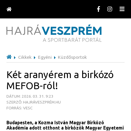
Cikkek
Egyéni
Küzdősportok
Két aranyérem a birkózó
MEFOB-ról!
DÁTUM: 2026. 03. 31. 9:23
SZERZŐ: HAJRÁVESZPRÉM.HU
FORRÁS: VESC
Budapesten, a Kozma István Magyar Birkózó
Akadémia adott otthont a birkózók Magyar Egyetemi