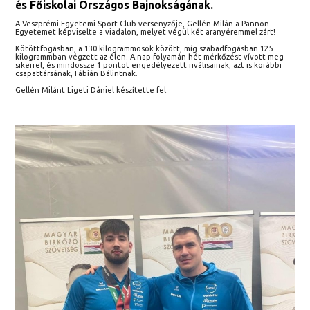
és Főiskolai Országos Bajnokságának.
A Veszprémi Egyetemi Sport Club versenyzője, Gellén Milán a Pannon
Egyetemet képviselte a viadalon, melyet végül két aranyéremmel zárt!
Kötöttfogásban, a 130 kilogrammosok között, míg szabadfogásban 125
kilogrammban végzett az élen. A nap folyamán hét mérkőzést vívott meg
sikerrel, és mindössze 1 pontot engedélyezett riválisainak, azt is korábbi
csapattársának, Fábián Bálintnak.
Gellén Milánt Ligeti Dániel készítette fel.