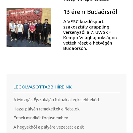
13 érem Budaörsről
A VESC küzdősport
szakosztály grappling
versenyzői a 7. UWSKF
Kempo Világbajnokságon
vettek részt a hétvégén
Budaörsön.
LEGOLVASOTTABB HÍREINK
A Mozgás Éjszakáján futnak a legkisebbekért
Hazai pályán remekeltek a fiatalok
Érmek mindkét fogásnemben
A hegyekből a pályára vezetett az út