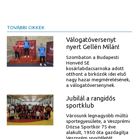
TOVÁBBI CIKKEK
Válogatóversenyt
nyert Gellén Milán!
Szombaton a Budapesti
Honvéd SE
kosárlabdacsarnoka adott
otthont a birkózók idei első
nagy hazai megméretésének,
a válogatóversenynek.
Jubilál a rangidős
sportklub
Városunk legnagyobb múltú
sportegyesülete, a Veszprémi
Dózsa Sportkör 75 éve
alakult, 1950 óta gazdagítja
Veszprém sportéletét.