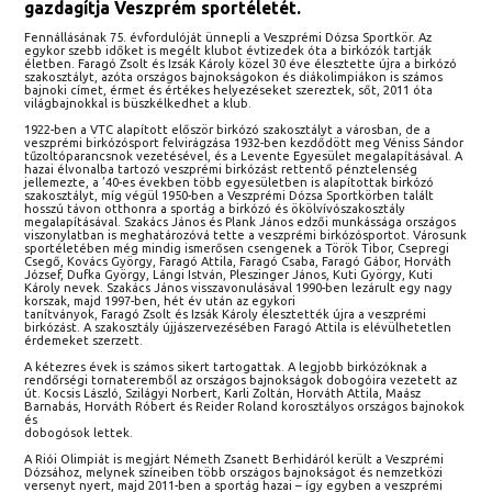
gazdagítja Veszprém sportéletét.
Fennállásának 75. évfordulóját ünnepli a Veszprémi Dózsa Sportkör. Az
egykor szebb időket is megélt klubot évtizedek óta a birkózók tartják
életben. Faragó Zsolt és Izsák Károly közel 30 éve élesztette újra a birkózó
szakosztályt, azóta országos bajnokságokon és diákolimpiákon is számos
bajnoki címet, érmet és értékes helyezéseket szereztek, sőt, 2011 óta
világbajnokkal is büszkélkedhet a klub.
1922-ben a VTC alapított először birkózó szakosztályt a városban, de a
veszprémi birkózósport felvirágzása 1932-ben kezdődött meg Véniss Sándor
tűzoltóparancsnok vezetésével, és a Levente Egyesület megalapításával. A
hazai élvonalba tartozó veszprémi birkózást rettentő pénztelenség
jellemezte, a ’40-es években több egyesületben is alapítottak birkózó
szakosztályt, míg végül 1950-ben a Veszprémi Dózsa Sportkörben talált
hosszú távon otthonra a sportág a birkózó és ökölvívószakosztály
megalapításával. Szakács János és Plank János edzői munkássága országos
viszonylatban is meghatározóvá tette a veszprémi birkózósportot. Városunk
sportéletében még mindig ismerősen csengenek a Török Tibor, Csepregi
Csegő, Kovács György, Faragó Attila, Faragó Csaba, Faragó Gábor, Horváth
József, Dufka György, Lángi István, Pleszinger János, Kuti György, Kuti
Károly nevek. Szakács János visszavonulásával 1990-ben lezárult egy nagy
korszak, majd 1997-ben, hét év után az egykori
tanítványok, Faragó Zsolt és Izsák Károly élesztették újra a veszprémi
birkózást. A szakosztály újjászervezésében Faragó Attila is elévülhetetlen
érdemeket szerzett.
A kétezres évek is számos sikert tartogattak. A legjobb birkózóknak a
rendőrségi tornateremből az országos bajnokságok dobogóira vezetett az
út. Kocsis László, Szilágyi Norbert, Karli Zoltán, Horváth Attila, Maász
Barnabás, Horváth Róbert és Reider Roland korosztályos országos bajnokok
és
dobogósok lettek.
A Riói Olimpiát is megjárt Németh Zsanett Berhidáról került a Veszprémi
Dózsához, melynek színeiben több országos bajnokságot és nemzetközi
versenyt nyert, majd 2011-ben a sportág hazai – így egyben a veszprémi