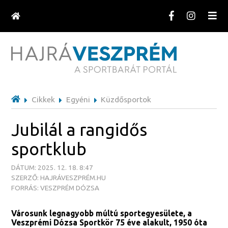
Cikkek
Egyéni
Küzdősportok
Jubilál a rangidős
sportklub
DÁTUM: 2025. 12. 18. 8:47
SZERZŐ: HAJRÁVESZPRÉM.HU
FORRÁS: VESZPRÉM DÓZSA
Városunk legnagyobb múltú sportegyesülete, a
Veszprémi Dózsa Sportkör 75 éve alakult, 1950 óta