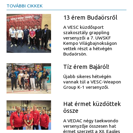
TOVÁBBI CIKKEK
13 érem Budaörsről
A VESC küzdősport
szakosztály grappling
versenyzői a 7. UWSKF
Kempo Világbajnokságon
vettek részt a hétvégén
Budaörsön.
Tíz érem Bajáról!
Újabb sikeres hétvégén
vannak túl a VESC-Weapon
Group K-1 versenyzői.
Hat érmet küzdöttek
össze
A VEDAC négy taekwondo
versenyzője összesen hat
érmet szerzett a XII. Eagles