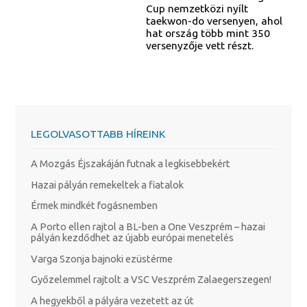
Cup nemzetközi nyílt
taekwon-do versenyen, ahol
hat ország több mint 350
versenyzője vett részt.
LEGOLVASOTTABB HÍREINK
A Mozgás Éjszakáján futnak a legkisebbekért
Hazai pályán remekeltek a fiatalok
Érmek mindkét fogásnemben
A Porto ellen rajtol a BL-ben a One Veszprém – hazai
pályán kezdődhet az újabb európai menetelés
Varga Szonja bajnoki ezüstérme
Győzelemmel rajtolt a VSC Veszprém Zalaegerszegen!
A hegyekből a pályára vezetett az út