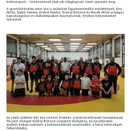
birkózósport – történetének első női világbajnoki címét szerezte meg.
A sporttörténelmi siker óta is születtek figyelemreméltó eredmények. Kiss
Attila, Szabó Tamara, Krebsz Martin, Krebsz Botond és Novák Attila országos
bajnokságokon és diákolimpiákon bizonyítottak, értékes helyezéseket
szereztek.
Az edzői stábban két éve történt frissítés: a testnevelőtanári tanulmányait
Pécsett elvégző Krebsz Botond visszatért klubjához, és nevelőedzői
mellett bekapcsolódott a birkózóedzések vezetésébe, a fiatal tehetségek
felkarolásába.