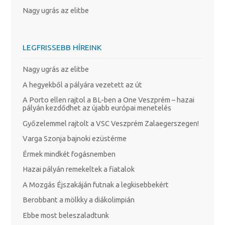
Nagy ugrás az elitbe
LEGFRISSEBB HÍREINK
Nagy ugrás az elitbe
A hegyekből a pályára vezetett az út
A Porto ellen rajtol a BL-ben a One Veszprém – hazai
pályán kezdődhet az újabb európai menetelés
Győzelemmel rajtolt a VSC Veszprém Zalaegerszegen!
Varga Szonja bajnoki ezüstérme
Érmek mindkét fogásnemben
Hazai pályán remekeltek a fiatalok
A Mozgás Éjszakáján futnak a legkisebbekért
Berobbant a mölkky a diákolimpián
Ebbe most beleszaladtunk