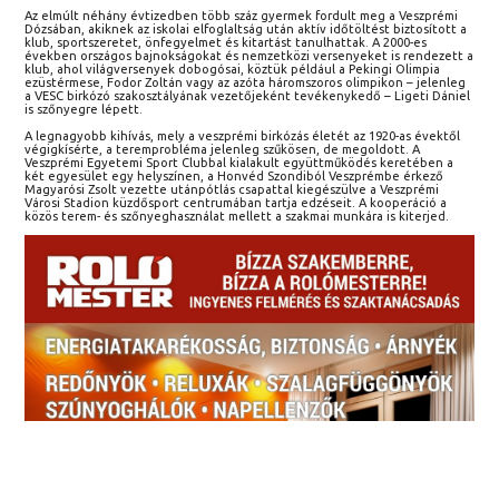
Az elmúlt néhány évtizedben több száz gyermek fordult meg a Veszprémi
Dózsában, akiknek az iskolai elfoglaltság után aktív időtöltést biztosított a
klub, sportszeretet, önfegyelmet és kitartást tanulhattak. A 2000-es
években országos bajnokságokat és nemzetközi versenyeket is rendezett a
klub, ahol világversenyek dobogósai, köztük például a Pekingi Olimpia
ezüstérmese, Fodor Zoltán vagy az azóta háromszoros olimpikon – jelenleg
a VESC birkózó szakosztályának vezetőjeként tevékenykedő – Ligeti Dániel
is szőnyegre lépett.
A legnagyobb kihívás, mely a veszprémi birkózás életét az 1920-as évektől
végigkísérte, a teremprobléma jelenleg szűkösen, de megoldott. A
Veszprémi Egyetemi Sport Clubbal kialakult együttműködés keretében a
két egyesület egy helyszínen, a Honvéd Szondiból Veszprémbe érkező
Magyarósi Zsolt vezette utánpótlás csapattal kiegészülve a Veszprémi
Városi Stadion küzdősport centrumában tartja edzéseit. A kooperáció a
közös terem- és szőnyeghasználat mellett a szakmai munkára is kiterjed.