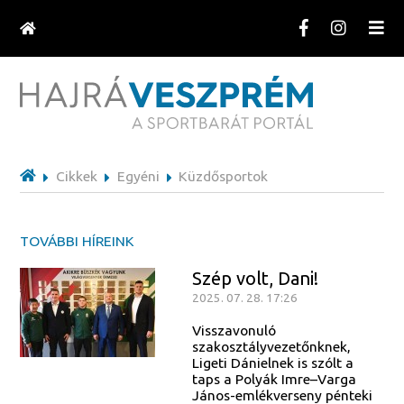
Cikkek
Egyéni
Küzdősportok
TOVÁBBI HÍREINK
Szép volt, Dani!
2025. 07. 28. 17:26
Visszavonuló
szakosztályvezetőnknek,
Ligeti Dánielnek is szólt a
taps a Polyák Imre–Varga
János-emlékverseny pénteki