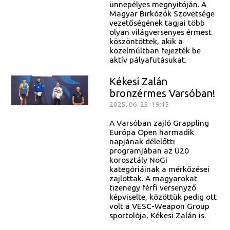
ünnepélyes megnyitóján. A
Magyar Birkózók Szövetsége
vezetőségének tagjai több
olyan világversenyes érmest
köszöntöttek, akik a
közelmúltban fejezték be
aktív pályafutásukat.
Kékesi Zalán
bronzérmes Varsóban!
2025. 06. 25. 19:15
A Varsóban zajló Grappling
Európa Open harmadik
napjának délelőtti
programjában az U20
korosztály NoGi
kategóriáinak a mérkőzései
zajlottak. A magyarokat
tizenegy férfi versenyző
képviselte, közöttük pedig ott
volt a VESC-Weapon Group
sportolója, Kékesi Zalán is.