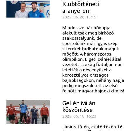
Klubtörténeti
aranyérem
2025. 06. 20. 13:19
Mindössze pár hónapja
alakult csak meg birkózó
szakosztályunk, de
sportolóink már így is szép
sikereket tudhatnak maguk
mögött. A háromszoros
olimpikon, Ligeti Dániel által
vezetett szakág fiataljai már
letették a névjegyüket a
korosztályos országos
bajnokságokon, néhány napja
pedig megszületett az első
felnőtt magyar bajnoki cím is!
Gellén Milán
köszöntése
2025. 06. 18. 16:23
Június 19-én, csütörtökön 16