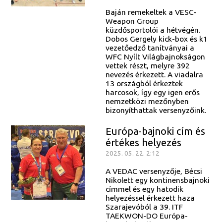
Baján remekeltek a VESC-
Weapon Group
küzdősportolói a hétvégén.
Dobos Gergely kick-box és k1
vezetőedző tanítványai a
WFC Nyílt Világbajnokságon
vettek részt, melyre 392
nevezés érkezett. A viadalra
13 országból érkeztek
harcosok, így egy igen erős
nemzetközi mezőnyben
bizonyíthattak versenyzőink.
Európa-bajnoki cím és
értékes helyezés
2025. 05. 22. 2:12
A VEDAC versenyzője, Bécsi
Nikolett egy kontinensbajnoki
címmel és egy hatodik
helyezéssel érkezett haza
Szarajevóból a 39. ITF
TAEKWON-DO Európa-