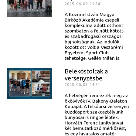
2025. 06. 09. 21:54
A Kozma István Magyar
Birkózó Akadémia csepeli
komplexuma adott otthont
szombaton a felnőtt kötött-
és szabadfogású országos
bajnokságnak. Az indulók
között ott volt a Veszprémi
Egyetemi Sport Club
tehetsége, Gellén Milán is.
Belekóstoltak a
versenyzésbe
2025. 06. 03. 14:21
A hétvégén rendezték meg az
ökölvívók IV. Bakony-Balaton
Kupáját. A felsőörsi versenyen
küzdősport szakosztályunk
bunyósai is ringbe léptek.
Horváth Ferenc tanítványai
két bemutatkozó mérkőzést,
és egy hivatalos amatőr