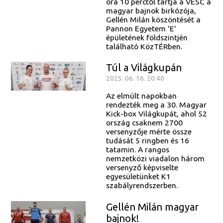
óra 10 perctől tartja a VESC a
magyar bajnok birkózója,
Gellén Milán köszöntését a
Pannon Egyetem 'E'
épületének földszintjén
található KözTÉRben.
Túl a Világkupán
2025. 06. 16. 20:40
Az elmúlt napokban
rendezték meg a 30. Magyar
Kick-box Világkupát, ahol 52
ország csaknem 2700
versenyzője mérte össze
tudását 5 ringben és 16
tatamin. A rangos
nemzetközi viadalon három
versenyző képviselte
egyesületünket K1
szabályrendszerben.
Gellén Milán magyar
bajnok!