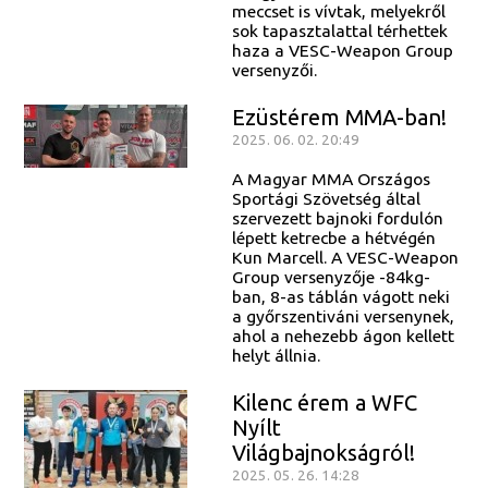
meccset is vívtak, melyekről
sok tapasztalattal térhettek
haza a VESC-Weapon Group
versenyzői.
Ezüstérem MMA-ban!
2025. 06. 02. 20:49
A Magyar MMA Országos
Sportági Szövetség által
szervezett bajnoki fordulón
lépett ketrecbe a hétvégén
Kun Marcell. A VESC-Weapon
Group versenyzője -84kg-
ban, 8-as táblán vágott neki
a győrszentiváni versenynek,
ahol a nehezebb ágon kellett
helyt állnia.
Kilenc érem a WFC
Nyílt
Világbajnokságról!
2025. 05. 26. 14:28