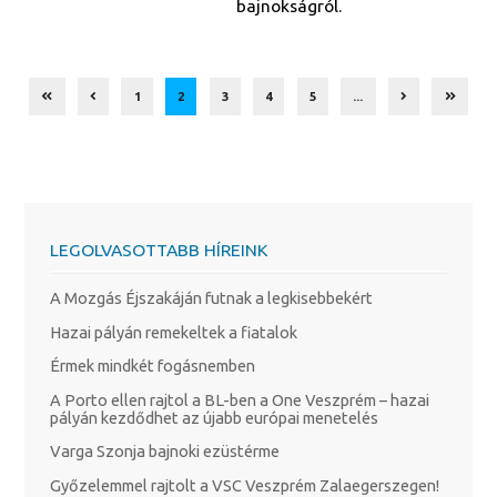
bajnokságról.
1
2
3
4
5
...
LEGOLVASOTTABB HÍREINK
A Mozgás Éjszakáján futnak a legkisebbekért
Hazai pályán remekeltek a fiatalok
Érmek mindkét fogásnemben
A Porto ellen rajtol a BL-ben a One Veszprém – hazai
pályán kezdődhet az újabb európai menetelés
Varga Szonja bajnoki ezüstérme
Győzelemmel rajtolt a VSC Veszprém Zalaegerszegen!