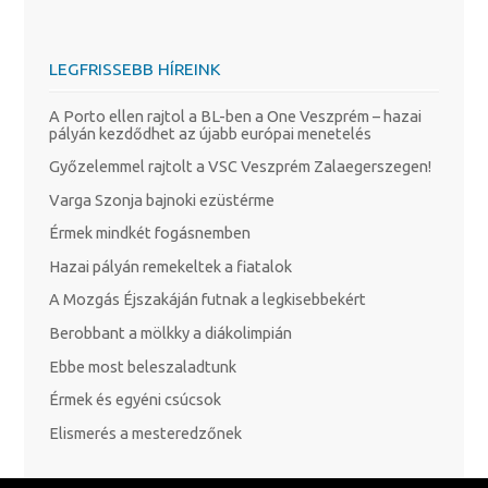
LEGFRISSEBB HÍREINK
A Porto ellen rajtol a BL-ben a One Veszprém – hazai
pályán kezdődhet az újabb európai menetelés
Győzelemmel rajtolt a VSC Veszprém Zalaegerszegen!
Varga Szonja bajnoki ezüstérme
Érmek mindkét fogásnemben
Hazai pályán remekeltek a fiatalok
A Mozgás Éjszakáján futnak a legkisebbekért
Berobbant a mölkky a diákolimpián
Ebbe most beleszaladtunk
Érmek és egyéni csúcsok
Elismerés a mesteredzőnek