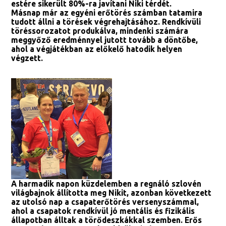
estére sikerült 80%-ra javítani Niki térdét.
Másnap már az egyéni erőtörés számban tatamira
tudott állni a törések végrehajtásához. Rendkívüli
töréssorozatot produkálva, mindenki számára
meggyőző eredménnyel jutott tovább a döntőbe,
ahol a végjátékban az előkelő hatodik helyen
végzett.
A harmadik napon küzdelemben a regnáló szlovén
világbajnok állította meg Nikit, azonban következett
az utolsó nap a csapaterőtörés versenyszámmal,
ahol a csapatok rendkívül jó mentális és fizikális
állapotban álltak a törődeszkákkal szemben. Erős