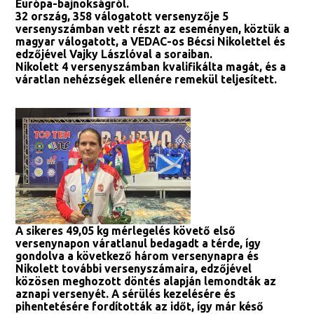
Európa-bajnokságról.
32 ország, 358 válogatott versenyzője 5
versenyszámban vett részt az eseményen, köztük a
magyar válogatott, a VEDAC-os Bécsi Nikolettel és
edzőjével Vajky Lászlóval a soraiban.
Nikolett 4 versenyszámban kvalifikálta magát, és a
váratlan nehézségek ellenére remekül teljesített.
A sikeres 49,05 kg mérlegelés követő első
versenynapon váratlanul bedagadt a térde, így
gondolva a következő három versenynapra és
Nikolett további versenyszámaira, edzőjével
közösen meghozott döntés alapján lemondták az
aznapi versenyét. A sérülés kezelésére és
pihentetésére fordították az időt, így már késő