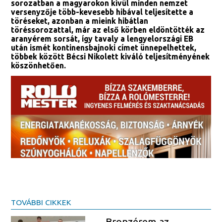
sorozatban a magyarokon kívül minden nemzet
versenyzője több-kevesebb hibával teljesítette a
töréseket, azonban a mieink hibátlan
töréssorozattal, már az első körben eldöntötték az
aranyérem sorsát, így tavaly a lengyelországi EB
után ismét kontinensbajnoki címet ünnepelhettek,
többek között Bécsi Nikolett kiváló teljesítményének
köszönhetően.
TOVÁBBI CIKKEK
Bronzérem az