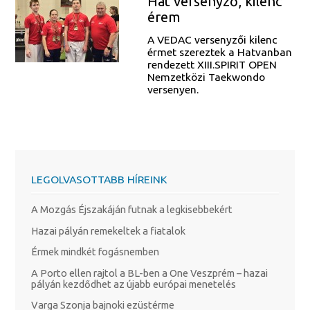
Hat versenyző, kilenc
érem
A VEDAC versenyzői kilenc
érmet szereztek a Hatvanban
rendezett XIII.SPIRIT OPEN
Nemzetközi Taekwondo
versenyen.
LEGOLVASOTTABB HÍREINK
A Mozgás Éjszakáján futnak a legkisebbekért
Hazai pályán remekeltek a fiatalok
Érmek mindkét fogásnemben
A Porto ellen rajtol a BL-ben a One Veszprém – hazai
pályán kezdődhet az újabb európai menetelés
Varga Szonja bajnoki ezüstérme