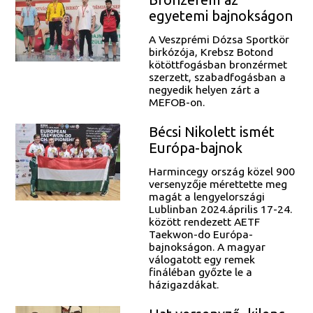
egyetemi bajnokságon
A Veszprémi Dózsa Sportkör
birkózója, Krebsz Botond
kötöttfogásban bronzérmet
szerzett, szabadfogásban a
negyedik helyen zárt a
MEFOB-on.
Bécsi Nikolett ismét
Európa-bajnok
Harmincegy ország közel 900
versenyzője mérettette meg
magát a lengyelországi
Lublinban 2024.április 17-24.
között rendezett AETF
Taekwon-do Európa-
bajnokságon. A magyar
válogatott egy remek
fináléban győzte le a
házigazdákat.