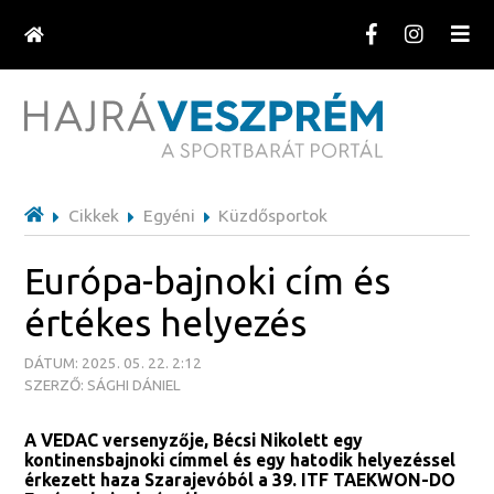
Cikkek
Egyéni
Küzdősportok
Európa-bajnoki cím és
értékes helyezés
DÁTUM: 2025. 05. 22. 2:12
SZERZŐ: SÁGHI DÁNIEL
A VEDAC versenyzője, Bécsi Nikolett egy
kontinensbajnoki címmel és egy hatodik helyezéssel
érkezett haza Szarajevóból a 39. ITF TAEKWON-DO