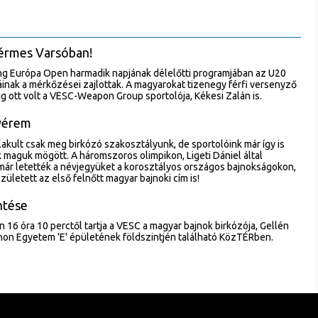
érmes Varsóban!
ng Európa Open harmadik napjának délelőtti programjában az U20
áinak a mérkőzései zajlottak. A magyarokat tizenegy férfi versenyző
ig ott volt a VESC-Weapon Group sportolója, Kékesi Zalán is.
nyérem
akult csak meg birkózó szakosztályunk, de sportolóink már így is
 maguk mögött. A háromszoros olimpikon, Ligeti Dániel által
i már letették a névjegyüket a korosztályos országos bajnokságokon,
ületett az első felnőtt magyar bajnoki cím is!
ntése
 16 óra 10 perctől tartja a VESC a magyar bajnok birkózója, Gellén
non Egyetem 'E' épületének földszintjén található KözTÉRben.