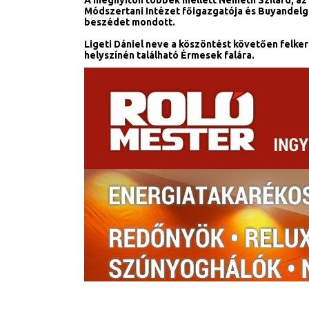
A megnyitón többek mellett Németh Szilárd, az 
Módszertani Intézet főigazgatója és Buyandelg
beszédet mondott.
Ligeti Dániel neve a köszöntést követően felker
helyszínén található Érmesek falára.