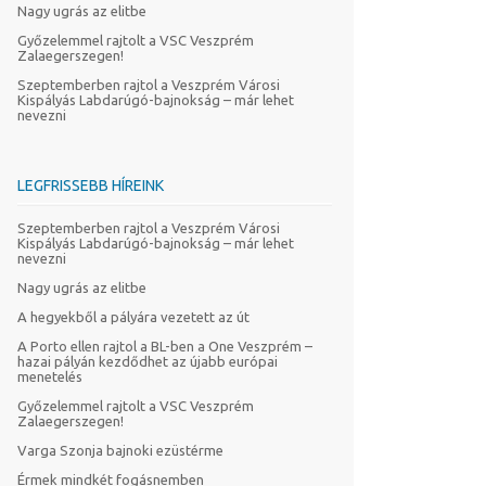
Nagy ugrás az elitbe
Győzelemmel rajtolt a VSC Veszprém
Zalaegerszegen!
Szeptemberben rajtol a Veszprém Városi
Kispályás Labdarúgó-bajnokság – már lehet
nevezni
LEGFRISSEBB HÍREINK
Szeptemberben rajtol a Veszprém Városi
Kispályás Labdarúgó-bajnokság – már lehet
nevezni
Nagy ugrás az elitbe
A hegyekből a pályára vezetett az út
A Porto ellen rajtol a BL-ben a One Veszprém –
hazai pályán kezdődhet az újabb európai
menetelés
Győzelemmel rajtolt a VSC Veszprém
Zalaegerszegen!
Varga Szonja bajnoki ezüstérme
Érmek mindkét fogásnemben