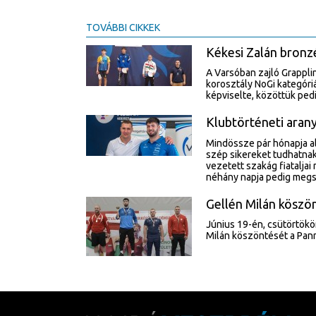
TOVÁBBI CIKKEK
Kékesi Zalán bronz
A Varsóban zajló Grappli
korosztály NoGi kategóri
képviselte, közöttük ped
Klubtörténeti ara
Mindössze pár hónapja al
szép sikereket tudhatnak
vezetett szakág fiatalja
néhány napja pedig megsz
Gellén Milán köszö
Június 19-én, csütörtökön
Milán köszöntését a Pan