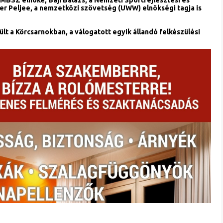
MBSZ elnöke, Baji Balázs, a Nemzeti Sportfejlesztési és
er Peljee, a nemzetközi szövetség (UWW) elnökségi tagja is
ült a Körcsarnokban, a válogatott egyik állandó felkészülési