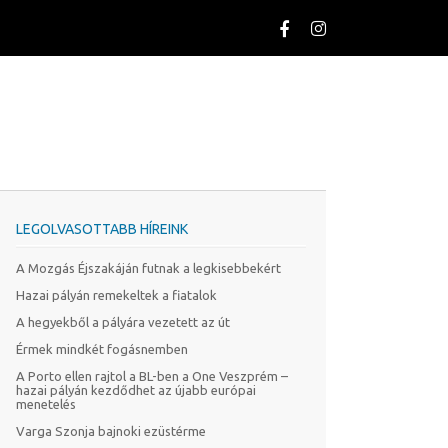
LEGOLVASOTTABB HÍREINK
A Mozgás Éjszakáján futnak a legkisebbekért
Hazai pályán remekeltek a fiatalok
A hegyekből a pályára vezetett az út
Érmek mindkét fogásnemben
A Porto ellen rajtol a BL-ben a One Veszprém –
hazai pályán kezdődhet az újabb európai
menetelés
Varga Szonja bajnoki ezüstérme