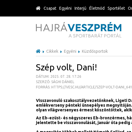
Csapat
Egyéni
Interjú
Életmód
Sportélet
Or
Cikkek
Egyéni
Küzdősportok
Szép volt, Dani!
DÁTUM: 2025. 07. 28. 17:26
SZERZŐ: SÁGHI DÁNIEL
FORRÁS: HTTPS://VESC.HU/ARTICLE/SZEP-VOLT-DANI_64
Visszavonuló szakosztályvezetőnknek, Ligeti Dán
emlékverseny pénteki ünnepélyes megnyitóján.
olyan világversenyes érmest köszöntöttek, akik
Az Eb-ezüst- és négyszeres Eb-bronzérmes, háro
jelentette be visszavonulását, január óta pedig