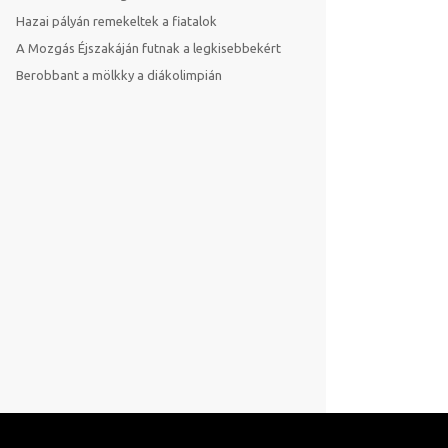
Hazai pályán remekeltek a fiatalok
A Mozgás Éjszakáján futnak a legkisebbekért
Berobbant a mölkky a diákolimpián