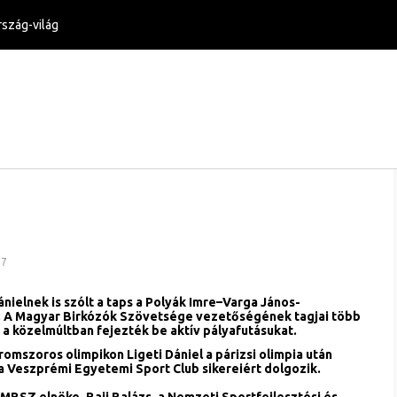
szág-világ
17
ielnek is szólt a taps a Polyák Imre–Varga János-
 A Magyar Birkózók Szövetsége vezetőségének tagjai több
 a közelmúltban fejezték be aktív pályafutásukat.
mszoros olimpikon Ligeti Dániel a párizsi olimpia után
 a Veszprémi Egyetemi Sport Club sikereiért dolgozik.