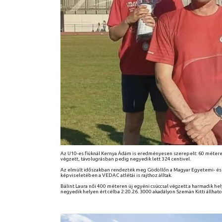
Az U10-es fiúknál Kernya Ádám is eredményesen szerepelt: 60 métere
végzett, távolugrásban pedig negyedik lett 324 centivel.
Az elmúlt időszakban rendezték meg Gödöllőn a Magyar Egyetemi- és 
képviseletében a VEDAC atlétái is rajthoz álltak.
Bálint Laura női 400 méteren új egyéni csúccsal végzett a harmadik h
negyedik helyen ért célba 2:20.26. 3000 akadályon Szemán Kitti állhato