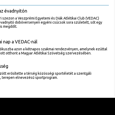
az évadnyitón
ri szezon a Veszprémi Egyetemi és Diák Atlétikai Club (VEDAC)
évadnyitó dobóversenyen egyéni csúcsok sora született, sőt egy
is megdőlt.
i nap a VEDAC-nál
ókuszba azon a kétnapos szakmai rendezvényen, amelynek ezúttal
tt otthont a Magyar Atlétikai Szövetség szervezésében.
sség
zött erősítette a térség közösségi sportéletét a szentgáli
 terepen elnevezésű sportprogram.