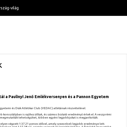
szág-világ
k
tái a Paulinyi Jenő Emlékversenyen és a Pannon Egyetem
Egyetemi és Diák Atlétikai Club (VEDAC) atlétáinak részvételével.
 korosztályban is rajthoz álltak, és számos biztató eredményt értek el. A veszprémi
megmutatták tehetségüket, többen egyéni legjobbjukat is megjavították.
helyen végzett 1:37.21 perces idővel, amely szezonbeli legjobb eredménye lett.
elyen zárt 1:37.28-cal, szintén szezonbeli legjobbját futva. A fiatalabb korosztályt