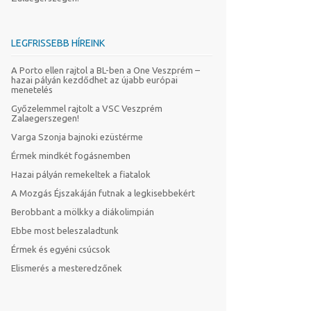
LEGFRISSEBB HÍREINK
A Porto ellen rajtol a BL-ben a One Veszprém –
hazai pályán kezdődhet az újabb európai
menetelés
Győzelemmel rajtolt a VSC Veszprém
Zalaegerszegen!
Varga Szonja bajnoki ezüstérme
Érmek mindkét fogásnemben
Hazai pályán remekeltek a fiatalok
A Mozgás Éjszakáján futnak a legkisebbekért
Berobbant a mölkky a diákolimpián
Ebbe most beleszaladtunk
Érmek és egyéni csúcsok
Elismerés a mesteredzőnek