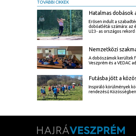
TOVÁBBI CIKKEK
Hatalmas dobások 
Erősen indult a szabadté
dobóatlétái számára: az 
U23- as országos rekord 
Nemzetközi szakma
A dobószámok kerültek f
Veszprém és a VEDAC ado
Futásba jött a közö
Inspiráló körülmények kö
rendezésű Közösségben,