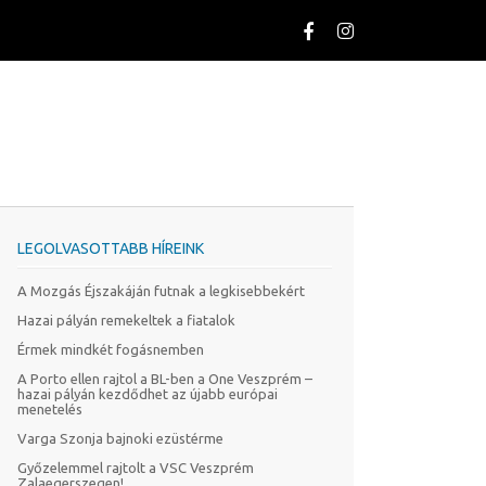
LEGOLVASOTTABB HÍREINK
A Mozgás Éjszakáján futnak a legkisebbekért
Hazai pályán remekeltek a fiatalok
Érmek mindkét fogásnemben
A Porto ellen rajtol a BL-ben a One Veszprém –
hazai pályán kezdődhet az újabb európai
menetelés
Varga Szonja bajnoki ezüstérme
Győzelemmel rajtolt a VSC Veszprém
Zalaegerszegen!