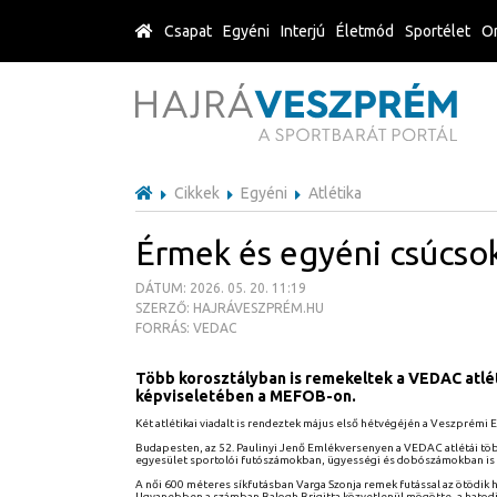
Csapat
Egyéni
Interjú
Életmód
Sportélet
Or
Cikkek
Egyéni
Atlétika
Érmek és egyéni csúcso
DÁTUM: 2026. 05. 20. 11:19
SZERZŐ: HAJRÁVESZPRÉM.HU
FORRÁS: VEDAC
Több korosztályban is remekeltek a VEDAC atlé
képviseletében a MEFOB-on.
Két atlétikai viadalt is rendeztek május első hétvégéjén a Veszprémi 
Budapesten, az 52. Paulinyi Jenő Emlékversenyen a VEDAC atlétái több
egyesület sportolói futószámokban, ügyességi és dobószámokban is 
A női 600 méteres síkfutásban Varga Szonja remek futással az ötödik 
Ugyanebben a számban Balogh Brigitta közvetlenül mögötte, a hatodik h