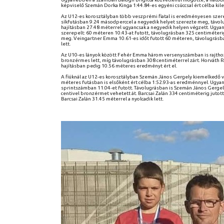
képviselő Szemán Dorka Kinga 1:44.84-es egyéni csúccsal ért célba kil
Az U12-es korosztályban több veszprémi fiatal is eredményesen szer
síkfutásban 9.24 másodperccel a negyedik helyet szerezte meg, távol
hajításban 27.48 méterrel ugyancsak a negyedik helyen végzett. Ug
szerepelt: 60 méteren 10.43-at futott, távolugrásban 325 centiméteri
meg. Veingartner Emma 10.61-es időt futott 60 méteren, távolugrásba
lett.
Az U10-es lányok között Fehér Emma három versenyszámban is rajthoz á
bronzérmes lett, míg távolugrásban 308 centiméterrel zárt. Horváth R
hajításban pedig 10.56 méteres eredményt ért el.
A fiúknál az U12-es korosztályban Szemán János Gergely kiemelkedő v
méteres futásban is elsőként ért célba 1:52.93-as eredménnyel. Ugyani
sprintszámban 11.04-et futott. Távolugrásban is Szemán János Gergel
centivel bronzérmet vehetett át. Barcsai Zalán 334 centiméterig jutot
Barcsai Zalán 31.45 méterrel a nyolcadik lett.