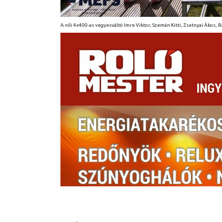
A női 4x400-as vegyesváltó Imre Viktor, Szemán Kitti, Zsetnyai Ákos, B