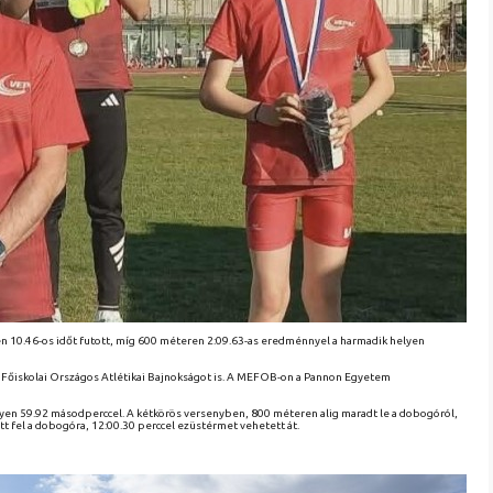
n 10.46-os időt futott, míg 600 méteren 2:09.63-as eredménnyel a harmadik helyen
Főiskolai Országos Atlétikai Bajnokságot is. A MEFOB-on a Pannon Egyetem
elyen 59.92 másodperccel. A kétkörös versenyben, 800 méteren alig maradt le a dobogóról,
tt fel a dobogóra, 12:00.30 perccel ezüstérmet vehetett át.