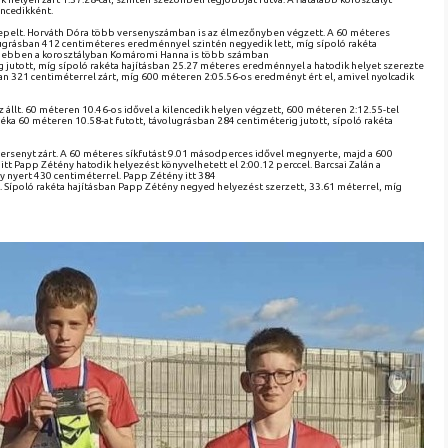
encedikként.
epelt. Horváth Dóra több versenyszámban is az élmezőnyben végzett. A 60 méteres
ugrásban 412 centiméteres eredménnyel szintén negyedik lett, míg sípoló rakéta
yanebben a korosztályban Komáromi Hanna is több számban
g jutott, míg sípoló rakéta hajításban 25.27 méteres eredménnyel a hatodik helyet szerezte
n 321 centiméterrel zárt, míg 600 méteren 2:05.56-os eredményt ért el, amivel nyolcadik
llt. 60 méteren 10.46-os idővel a kilencedik helyen végzett, 600 méteren 2:12.55-tel
éka 60 méteren 10.58-at futott, távolugrásban 284 centiméterig jutott, sípoló rakéta
ersenyt zárt. A 60 méteres síkfutást 9.01 másodperces idővel megnyerte, majd a 600
tt Papp Zétény hatodik helyezést könyvelhetett el 2:00.12 perccel. Barcsai Zalán a
y nyert 430 centiméterrel. Papp Zétény itt 384
t. Sípoló rakéta hajításban Papp Zétény negyed helyezést szerzett, 33.61 méterrel, míg