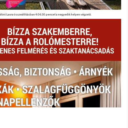
álint Laura összeállításban 4:06.50 perccel a negyedik helyen végzett.