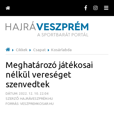
Cikkek
Csapat
Kosárlabda
Meghatározó játékosai
nélkül vereséget
szenvedtek
DÁTUM: 2022. 12. 10. 22:04
SZERZŐ: HAJRÁVESZPRÉM.HU
FORRÁS: VESZPREMKOSAR.HU