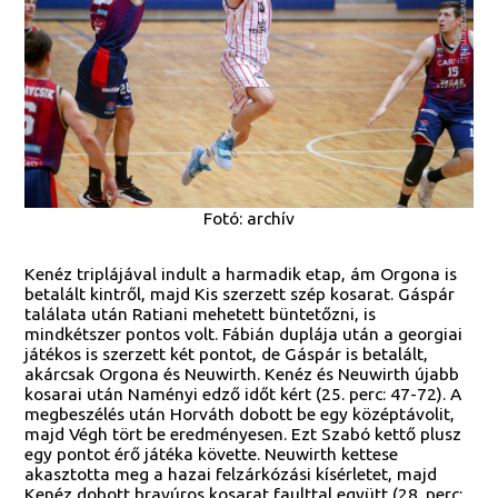
Fotó: archív
Kenéz triplájával indult a harmadik etap, ám Orgona is
betalált kintről, majd Kis szerzett szép kosarat. Gáspár
találata után Ratiani mehetett büntetőzni, is
mindkétszer pontos volt. Fábián duplája után a georgiai
játékos is szerzett két pontot, de Gáspár is betalált,
akárcsak Orgona és Neuwirth. Kenéz és Neuwirth újabb
kosarai után Naményi edző időt kért (25. perc: 47-72). A
megbeszélés után Horváth dobott be egy középtávolit,
majd Végh tört be eredményesen. Ezt Szabó kettő plusz
egy pontot érő játéka követte. Neuwirth kettese
akasztotta meg a hazai felzárkózási kísérletet, majd
Kenéz dobott bravúros kosarat faulttal együtt (28. perc: