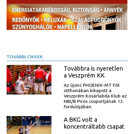
TOVÁBBI CIKKEK
Továbbra is nyeretlen
a Veszprém KK
Az újonc PHOENIX-MT Fót
otthonában kikapott a
Veszprém Kosárlabda Klub az
NBI/B Piros csoportjának 12.
fordulójában.
A BKG volt a
koncentráltabb csapat