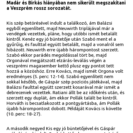
Madár és Birkás hiányában nem sikerült megszakítani
a Veszprém rossz sorozatát.
Kis szép betörésével indult a találkozó, ám Balázsi
egyből egyenlített, majd Neuwirth triplájával már a
vendégek vezettek, pláne, hogy utóbbi ismét betalált
kintről. Kenéz egy jó büntetője után Szabó ment el a
gyűrűig, és faulttal együtt betalált, majd a vonalról sem
hibázott. Neuwirth erre újabb hárompontost szerzett.
Szabó ekkor parádés megoldással tört be, majd
Orgonával megjátszott elzárás-leválás végén a
veszprémi magasember kettő plusz egy pontot tett
hozzá a közöshöz. Erre Kovács, majd ismét Orgona volt
eredményes (5. perc: 12-14). Szabó egyenlített nem
sokkal később, de Gáspár szép pozíciós játékával, majd
Balázsi faulttal együtt szerzett kosarával már ismét a
debreceniek vezettek. Ratiani állt be az időkérés után, és
szerzett egy duplát, ám ekkor Pollák talált be kintről.
Horváth is becsatlakozott a pontgyártásba, ám Pollák
újabb hárompontost dobott. Példáját Kovács is követte
(10. perc: 18-27).
A második negyed Kis egy jó büntetőjével és Gáspár