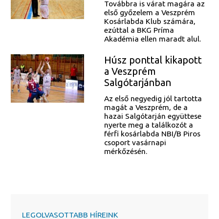
Továbbra is várat magára az
első győzelem a Veszprém
Kosárlabda Klub számára,
ezúttal a BKG Príma
Akadémia ellen maradt alul.
Húsz ponttal kikapott
a Veszprém
Salgótarjánban
Az első negyedig jól tartotta
magát a Veszprém, de a
hazai Salgótarján együttese
nyerte meg a találkozót a
férfi kosárlabda NBI/B Piros
csoport vasárnapi
mérkőzésén.
LEGOLVASOTTABB HÍREINK