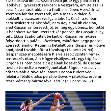
zsákolásával indult. Szabó kettő plusz egy pontot érő
játékával igyekezett zárkózni a Veszprém, ám Balázsi is
betalált a másik oldalon a fault ellenében. Horváth-tal
szemben labdát szereztek, ám a másik oldalon ő
blokkolt, visszaszerezve így a labdát. Kosár azonban
nem született az akcióból, nem úgy a másik oldalon,
ahol Gáspár centerezett jól, és még egy bónusz büntetőt
is bedobott. Ratiani szerzett két pontot, de Gáspár is így
tett. Ekkor Szabó talált be kintről. Gáspár remeklése
folyatódott a palánk közelében, zsinórban négy pontot
szerzett, amikor Ratiani is betalált újra. Gáspár és Hőgye
pontjaival tovább nőtt a távolság (15. perc: 29-44).
Gáspár szép megoldására Kis válaszolt szintén remek
centerezés után, ám Hőgye elsüllyesztett egy triplát.
Orgona szintén betalált a palánk közeléből, de Gáspár
tovább termelte a vendégpontokat. Ságodi kosaraival
nőtt tovább a távolság, amire Orgona tudott végül
felelni a félidő utolsó percébe lépve. A játékrész érdemi
része Várszegi hármasával zárult (20. perc: 36-57).