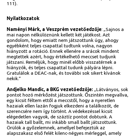
111).
Nyilatkozatok
Naményi Márk, a Veszprém vezetőedzője
: „Sajnos a
mai napon nélkülöznünk kellett két játékost. Azt
gondolom, hogy emiatt nem játszottunk úgy, ahogy
egyébként teljes csapattal tudtunk volna, nagyon
hiányzott a rotáció. Ennek ellenére a srácok mindent
megtettek azért, hogy értékelhető meccset tudjunk
játszani. Reméljük, hogy minél előbb visszatérnek a
hiányzók, és teljes csapattal tudunk pályára lépni.
Gratulálok a DEAC-nak, és további sok sikert kívánok
nekik.”
Andjelko Mandic, a BKG vezetőedzője:
„Látványos, sok
pontot hozó mérkőzést játszottunk. Őszintén megvallva,
egy kicsit féltem ettől a meccstől, hogy a nyeretlen
hazaiak ellen lazán fogjuk elkezdeni a találkozót, de
szerencsére nem így történt. A védekezéssel kicsit
elégedetlen vagyok, de száztíz pontot dobtunk. A
hazaiak tall ballt, mi inkább small ballt játszottunk.
Örülök a győzelemnek, amellyel befejeztük az
alapszakasz első felét kilenc-négyes mérleggel, amely