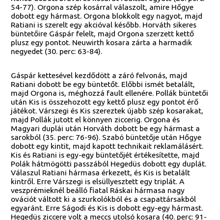
54-77). Orgona szép kosárral válaszolt, amire Hőgye
dobott egy hármast. Orgona blokkolt egy nagyot, majd
Ratiani is szerelt egy akcióval később. Horváth sikeres
büntetőire Gáspár felelt, majd Orgona szerzett kettő
plusz egy pontot. Neuwirth kosara zárta a harmadik
negyedet (30. perc: 63-84).
Gáspár kettesével kezdődött a záró felvonás, majd
Ratiani dobott be egy büntetőt. Előbbi ismét betalált,
majd Orgona is, méghozzá fault ellenére. Pollák büntetői
után Kis is összehozott egy kettő plusz egy pontot érő
játékot. Várszegi és Kis szereztek újabb szép kosarakat,
majd Pollák jutott el könnyen ziccerig. Orgona és
Magyari duplái után Horváth dobott be egy hármast a
sarokból (35. perc: 76-96). Szabó büntetője után Hőgye
dobott egy kintit, majd kapott technikait reklamálásért.
Kis és Ratiani is egy-egy büntetőjét értékesítette, majd
Polák hátmögötti passzából Hegedüs dobott egy duplát.
Válaszul Ratiani hármasa érkezett, és Kis is betalált
kintről. Erre Várszegi is elsüllyesztett egy triplát. A
veszprémieknél beálló fiatal Ráskai hármasa nagy
ovációt váltott ki a szurkolókból és a csapattársakból
egyaránt. Erre Ságodi és Kis is dobott egy-egy hármast.
Hegedüs ziccere volt a meccs utolsó kosara (40. perc: 91-