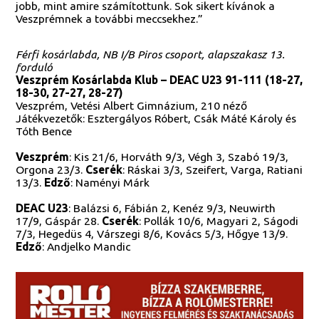
jobb, mint amire számítottunk. Sok sikert kívánok a
Veszprémnek a további meccsekhez.”
Férfi kosárlabda, NB I/B Piros csoport, alapszakasz 13.
forduló
Veszprém Kosárlabda Klub – DEAC U23 91-111 (18-27,
18-30, 27-27, 28-27)
Veszprém, Vetési Albert Gimnázium, 210 néző
Játékvezetők: Esztergályos Róbert, Csák Máté Károly és
Tóth Bence
Veszprém
: Kis 21/6, Horváth 9/3, Végh 3, Szabó 19/3,
Orgona 23/3.
Cserék
: Ráskai 3/3, Szeifert, Varga, Ratiani
13/3.
Edző
: Naményi Márk
DEAC U23
: Balázsi 6, Fábián 2, Kenéz 9/3, Neuwirth
17/9, Gáspár 28.
Cserék
: Pollák 10/6, Magyari 2, Ságodi
7/3, Hegedüs 4, Várszegi 8/6, Kovács 5/3, Hőgye 13/9.
Edző
: Andjelko Mandic