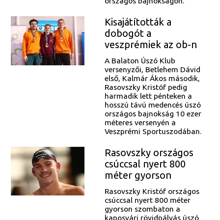
országos bajnokságon.
Kisajátították a
dobogót a
veszprémiek az ob-n
A Balaton Úszó Klub
versenyzői, Betlehem Dávid
első, Kalmár Ákos második,
Rasovszky Kristóf pedig
harmadik lett pénteken a
hosszú távú medencés úszó
országos bajnokság 10 ezer
méteres versenyén a
Veszprémi Sportuszodában.
Rasovszky országos
csúccsal nyert 800
méter gyorson
Rasovszky Kristóf országos
csúccsal nyert 800 méter
gyorson szombaton a
kaposvári rövidpályás úszó