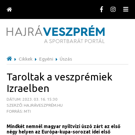
Cikkek
Egyéni
Úszás
Taroltak a veszprémiek
Izraelben
DÁTUM: 2023. 03. 16. 15:30
SZERZŐ: HAJRÁVESZPRÉM.HU
FORRÁS: MTI
Mindkét nemnél magyar nyíltvízi úszó zárt az első
négy helyen az Európa-kupa-sorozat idei első