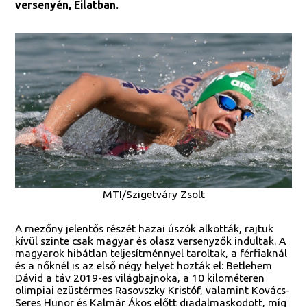
versenyén, Eilatban.
MTI/Szigetváry Zsolt
A mezőny jelentős részét hazai úszók alkották, rajtuk
kívül szinte csak magyar és olasz versenyzők indultak. A
magyarok hibátlan teljesítménnyel taroltak, a férfiaknál
és a nőknél is az első négy helyet hozták el: Betlehem
Dávid a táv 2019-es világbajnoka, a 10 kilométeren
olimpiai ezüstérmes Rasovszky Kristóf, valamint Kovács-
Seres Hunor és Kalmár Ákos előtt diadalmaskodott, míg