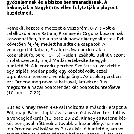
győzelemnek és a biztos bennmaradásnak. A
bakonyiak a Nagykőrős ellen folytatják a playout
küzdelmeit.
Remekül kezdte a meccset a Veszprém, 0-7 is volt a
találkozó állása Ratiani, Promise és Orgona kosarainak
köszönhetően, ám a hazaiak hamar kiegyenlítettek. Ezt
követően fej-fej mellett haladtak a csapatok. A
vendégektől Ratiani, Szabó és Madár dobták a
kosarakat (6. perc: 15-15). Ratiani zsákolt, Bálint viszont
triplát szerzett, majd Madár értékesítette egyik
büntetőjét. A kilencedik percben Szeifert süllyesztett el
egy triplát, Madár pedig egy középtávolit, ezzel
ötpontosra növelve a vendégelőnyt. Az utolsó percben
ezt Orgona még növelte kettővel, ám ekkor Bus
megtörte a hazai pontcsendet két pontos büntetőjével
(10. perc: 17-22).
Bus és Kinney révén 4-0-val indította a második etapot a
Fót, majd Bálint duplájával a vezetést is átvették. Jött is
a vendégidőkérés (13. perc: 23-22). Kinney és Katona két-
két pontjával nőtt volna tovább a hazai előny, ha nem
jön Promise zsákolása és Birkás két jó büntetője, amivel