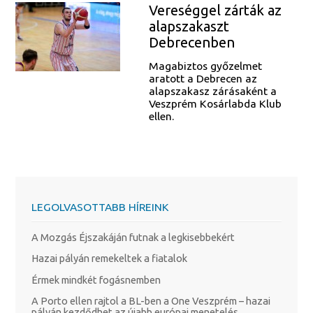
Vereséggel zárták az
alapszakaszt
Debrecenben
Magabiztos győzelmet
aratott a Debrecen az
alapszakasz zárásaként a
Veszprém Kosárlabda Klub
ellen.
LEGOLVASOTTABB HÍREINK
A Mozgás Éjszakáján futnak a legkisebbekért
Hazai pályán remekeltek a fiatalok
Érmek mindkét fogásnemben
A Porto ellen rajtol a BL-ben a One Veszprém – hazai
pályán kezdődhet az újabb európai menetelés