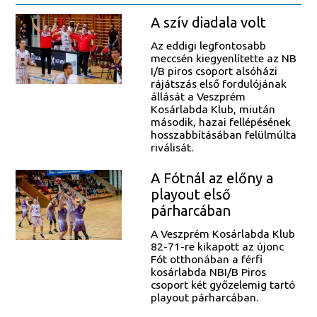
A szív diadala volt
Az eddigi legfontosabb
meccsén kiegyenlítette az NB
I/B piros csoport alsóházi
rájátszás első fordulójának
állását a Veszprém
Kosárlabda Klub, miután
második, hazai fellépésének
hosszabbításában felülmúlta
riválisát.
A Fótnál az előny a
playout első
párharcában
A Veszprém Kosárlabda Klub
82-71-re kikapott az újonc
Fót otthonában a férfi
kosárlabda NBI/B Piros
csoport két győzelemig tartó
playout párharcában.