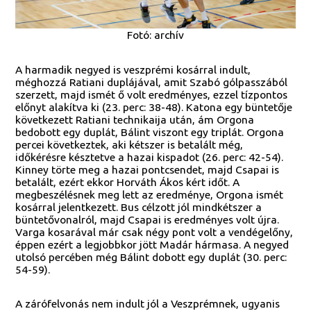
Fotó: archív
A harmadik negyed is veszprémi kosárral indult,
méghozzá Ratiani duplájával, amit Szabó gólpasszából
szerzett, majd ismét ő volt eredményes, ezzel tízpontos
előnyt alakítva ki (23. perc: 38-48). Katona egy büntetője
következett Ratiani technikaija után, ám Orgona
bedobott egy duplát, Bálint viszont egy triplát. Orgona
percei következtek, aki kétszer is betalált még,
időkérésre késztetve a hazai kispadot (26. perc: 42-54).
Kinney törte meg a hazai pontcsendet, majd Csapai is
betalált, ezért ekkor Horváth Ákos kért időt. A
megbeszélésnek meg lett az eredménye, Orgona ismét
kosárral jelentkezett. Bus célzott jól mindkétszer a
büntetővonalról, majd Csapai is eredményes volt újra.
Varga kosarával már csak négy pont volt a vendégelőny,
éppen ezért a legjobbkor jött Madár hármasa. A negyed
utolsó percében még Bálint dobott egy duplát (30. perc:
54-59).
A zárófelvonás nem indult jól a Veszprémnek, ugyanis