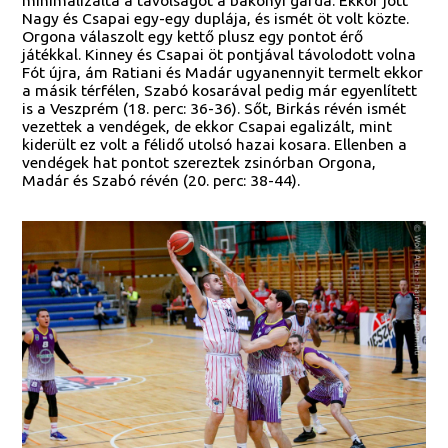
minimalizálta a távolságot a bakonyi gárda. Ekkor jött
Nagy és Csapai egy-egy duplája, és ismét öt volt közte.
Orgona válaszolt egy kettő plusz egy pontot érő
játékkal. Kinney és Csapai öt pontjával távolodott volna
Fót újra, ám Ratiani és Madár ugyanennyit termelt ekkor
a másik térfélen, Szabó kosarával pedig már egyenlített
is a Veszprém (18. perc: 36-36). Sőt, Birkás révén ismét
vezettek a vendégek, de ekkor Csapai egalizált, mint
kiderült ez volt a félidő utolsó hazai kosara. Ellenben a
vendégek hat pontot szereztek zsinórban Orgona,
Madár és Szabó révén (20. perc: 38-44).