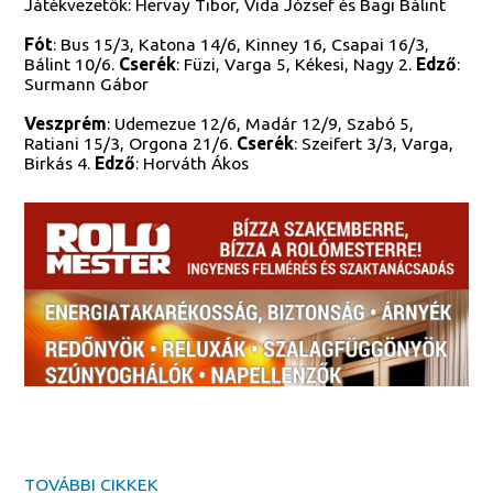
Játékvezetők: Hervay Tibor, Vida József és Bagi Bálint
Fót
: Bus 15/3, Katona 14/6, Kinney 16, Csapai 16/3,
Bálint 10/6.
Cserék
: Füzi, Varga 5, Kékesi, Nagy 2.
Edző
:
Surmann Gábor
Veszprém
: Udemezue 12/6, Madár 12/9, Szabó 5,
Ratiani 15/3, Orgona 21/6.
Cserék
: Szeifert 3/3, Varga,
Birkás 4.
Edző
: Horváth Ákos
TOVÁBBI CIKKEK