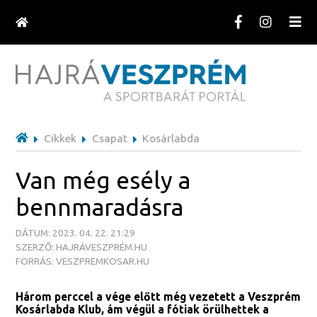
Cikkek
Csapat
Kosárlabda
Van még esély a
bennmaradásra
DÁTUM: 2023. 04. 22. 21:29
SZERZŐ: HAJRÁVESZPRÉM.HU
FORRÁS: VESZPREMKOSAR.HU
Három perccel a vége előtt még vezetett a Veszprém
Kosárlabda Klub, ám végül a fótiak örülhettek a