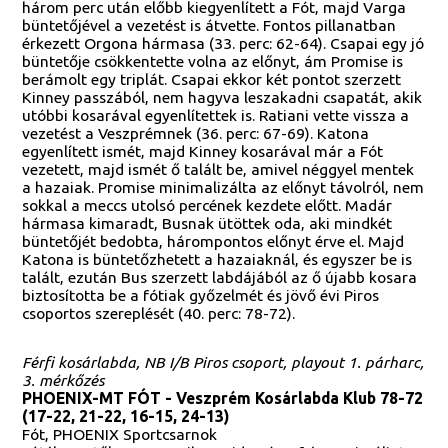
három perc után előbb kiegyenlített a Fót, majd Varga
büntetőjével a vezetést is átvette. Fontos pillanatban
érkezett Orgona hármasa (33. perc: 62-64). Csapai egy jó
büntetője csökkentette volna az előnyt, ám Promise is
berámolt egy triplát. Csapai ekkor két pontot szerzett
Kinney passzából, nem hagyva leszakadni csapatát, akik
utóbbi kosarával egyenlítettek is. Ratiani vette vissza a
vezetést a Veszprémnek (36. perc: 67-69). Katona
egyenlített ismét, majd Kinney kosarával már a Fót
vezetett, majd ismét ő talált be, amivel néggyel mentek
a hazaiak. Promise minimalizálta az előnyt távolról, nem
sokkal a meccs utolsó percének kezdete előtt. Madár
hármasa kimaradt, Busnak ütöttek oda, aki mindkét
büntetőjét bedobta, hárompontos előnyt érve el. Majd
Katona is büntetőzhetett a hazaiaknál, és egyszer be is
talált, ezután Bus szerzett labdájából az ő újabb kosara
biztosította be a fótiak győzelmét és jövő évi Piros
csoportos szereplését (40. perc: 78-72).
Férfi kosárlabda, NB I/B Piros csoport, playout 1. párharc,
3. mérkőzés
PHOENIX-MT FÓT - Veszprém Kosárlabda Klub 78-72
(17-22, 21-22, 16-15, 24-13)
Fót, PHOENIX Sportcsarnok