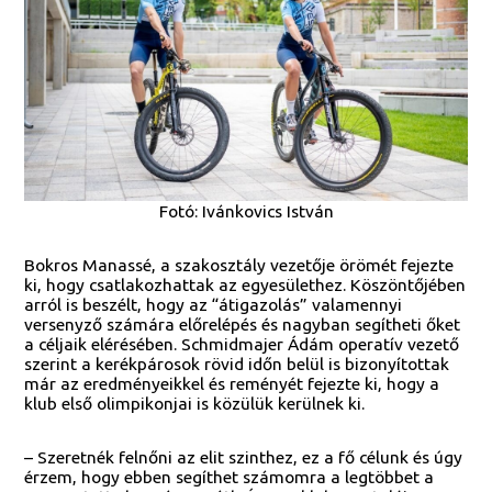
Fotó: Ivánkovics István
Bokros Manassé, a szakosztály vezetője örömét fejezte
ki, hogy csatlakozhattak az egyesülethez. Köszöntőjében
arról is beszélt, hogy az “átigazolás” valamennyi
versenyző számára előrelépés és nagyban segítheti őket
a céljaik elérésében. Schmidmajer Ádám operatív vezető
szerint a kerékpárosok rövid időn belül is bizonyítottak
már az eredményeikkel és reményét fejezte ki, hogy a
klub első olimpikonjai is közülük kerülnek ki.
– Szeretnék felnőni az elit szinthez, ez a fő célunk és úgy
érzem, hogy ebben segíthet számomra a legtöbbet a