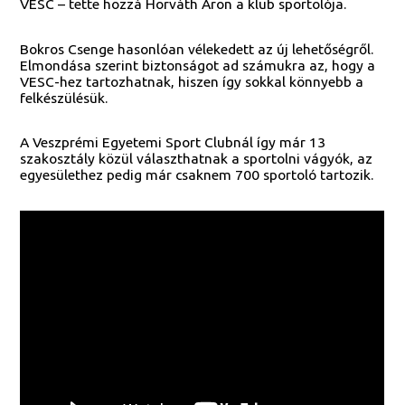
VESC – tette hozzá Horváth Áron a klub sportolója.
Bokros Csenge hasonlóan vélekedett az új lehetőségről.
Elmondása szerint biztonságot ad számukra az, hogy a
VESC-hez tartozhatnak, hiszen így sokkal könnyebb a
felkészülésük.
A Veszprémi Egyetemi Sport Clubnál így már 13
szakosztály közül választhatnak a sportolni vágyók, az
egyesülethez pedig már csaknem 700 sportoló tartozik.