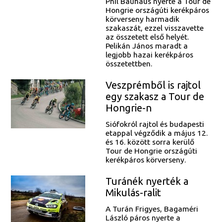
Phil Bauhaus nyerte a Tour de
Hongrie országúti kerékpáros
körverseny harmadik
szakaszát, ezzel visszavette
az összetett első helyét.
Pelikán János maradt a
legjobb hazai kerékpáros
összetettben.
Veszprémből is rajtol
egy szakasz a Tour de
Hongrie-n
Siófokról rajtol és budapesti
etappal végződik a május 12.
és 16. között sorra kerülő
Tour de Hongrie országúti
kerékpáros körverseny.
Turánék nyerték a
Mikulás-ralit
A Turán Frigyes, Bagaméri
László páros nyerte a