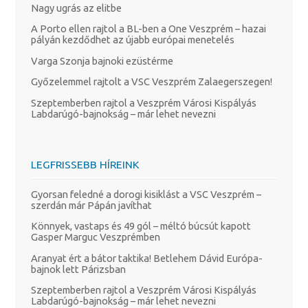
Nagy ugrás az elitbe
A Porto ellen rajtol a BL-ben a One Veszprém – hazai
pályán kezdődhet az újabb európai menetelés
Varga Szonja bajnoki ezüstérme
Győzelemmel rajtolt a VSC Veszprém Zalaegerszegen!
Szeptemberben rajtol a Veszprém Városi Kispályás
Labdarúgó-bajnokság – már lehet nevezni
LEGFRISSEBB HÍREINK
Gyorsan feledné a dorogi kisiklást a VSC Veszprém –
szerdán már Pápán javíthat
Könnyek, vastaps és 49 gól – méltó búcsút kapott
Gasper Marguc Veszprémben
Aranyat ért a bátor taktika! Betlehem Dávid Európa-
bajnok lett Párizsban
Szeptemberben rajtol a Veszprém Városi Kispályás
Labdarúgó-bajnokság – már lehet nevezni