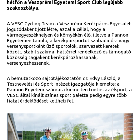
hétfőn a Veszprémi Egyetemi Sport Club legújabb
szakosztálya.
A VESC Cycling Team a Veszprémi Kerékpáros Egyesület
jogutódaként jött létre, azzal a céllal, hogy a
vármegyeszékhelyen és környékén élő, illetve a Pannon
Egyetemen tanuló, a kerékpársportot szabadidős- vagy
versenysportként űző sportolók, szervezett keretek
között, stabil szakmai háttérrel rendelkező és támogató
közösség tagjaként kerékpározhassanak,
versenyezhessenek.
A bemutatkozó sajtótájékoztatón dr. Edvy László, a
Testnevelési és Sport Intézet igazgatója kiemelte: a
Pannon Egyetem számára kiemelten fontos az élsport, a
VESC által kínált színes sport paletta pedig egyre több
fiatal érdeklődését keltheti fel.