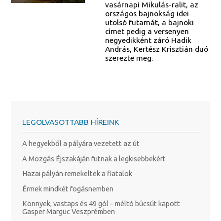
vasárnapi Mikulás-ralit, az
országos bajnokság idei
utolsó futamát, a bajnoki
címet pedig a versenyen
negyedikként záró Hadik
András, Kertész Krisztián duó
szerezte meg.
LEGOLVASOTTABB HÍREINK
A hegyekből a pályára vezetett az út
A Mozgás Éjszakáján futnak a legkisebbekért
Hazai pályán remekeltek a fiatalok
Érmek mindkét fogásnemben
Könnyek, vastaps és 49 gól – méltó búcsút kapott
Gasper Marguc Veszprémben