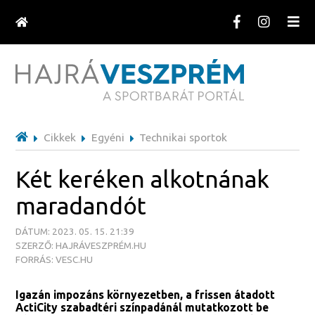
Cikkek
Egyéni
Technikai sportok
Két keréken alkotnának
maradandót
DÁTUM: 2023. 05. 15. 21:39
SZERZŐ: HAJRÁVESZPRÉM.HU
FORRÁS: VESC.HU
Igazán impozáns környezetben, a frissen átadott
ActiCity szabadtéri színpadánál mutatkozott be