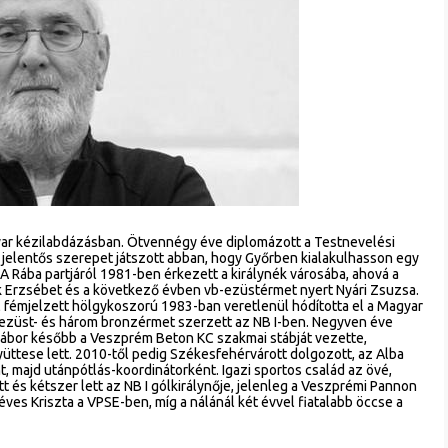
ar kézilabdázásban. Ötvennégy éve diplomázott a Testnevelési
jelentős szerepet játszott abban, hogy Győrben kialakulhasson egy
 Rába partjáról 1981-ben érkezett a királynék városába, ahová a
yok Erzsébet és a következő évben vb-ezüstérmet nyert Nyári Zsuzsa.
el fémjelzett hölgykoszorú 1983-ban veretlenül hódította el a Magyar
 ezüst- és három bronzérmet szerzett az NB I-ben. Negyven éve
Gábor később a Veszprém Beton KC szakmai stábját vezette,
üttese lett. 2010-től pedig Székesfehérvárott dolgozott, az Alba
 majd utánpótlás-koordinátorként. Igazi sportos család az övé,
t és kétszer lett az NB I gólkirálynője, jelenleg a Veszprémi Pannon
éves Kriszta a VPSE-ben, míg a nálánál két évvel fiatalabb öccse a