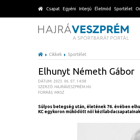
Csapat
Egyéni
Interjú
Életmód
Sportélet
Or
Cikkek
Sportélet
Elhunyt Németh Gábor
DÁTUM: 2023. 06. 07. 14:08
SZERZŐ: HAJRÁVESZPRÉM.HU
FORRÁS: MKSZ
Súlyos betegség után, életének 76. évében el
KC egykoron működött női kézilabdacsapataina