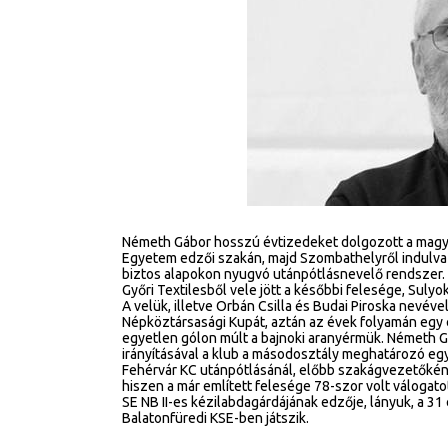
Németh Gábor hosszú évtizedeket dolgozott a magy
Egyetem edzői szakán, majd Szombathelyről indulva 
biztos alapokon nyugvó utánpótlásnevelő rendszer. A
Győri Textilesből vele jött a későbbi felesége, Sul
A velük, illetve Orbán Csilla és Budai Piroska nevév
Népköztársasági Kupát, aztán az évek folyamán egy
egyetlen gólon múlt a bajnoki aranyérmük. Németh 
irányításával a klub a másodosztály meghatározó egy
Fehérvár KC utánpótlásánál, előbb szakágvezetőként,
hiszen a már említett felesége 78-szor volt válogatot
SE NB II-es kézilabdagárdájának edzője, lányuk, a 31 
Balatonfüredi KSE-ben játszik.