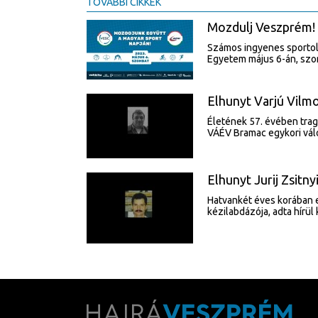
TOVÁBBI CIKKEK
Mozdulj Veszprém!
Számos ingyenes sportol
Egyetem május 6-án, szo
Elhunyt Varjú Vilm
Életének 57. évében trag
VÁÉV Bramac egykori válo
Elhunyt Jurij Zsitn
Hatvankét éves korában e
kézilabdázója, adta hírül