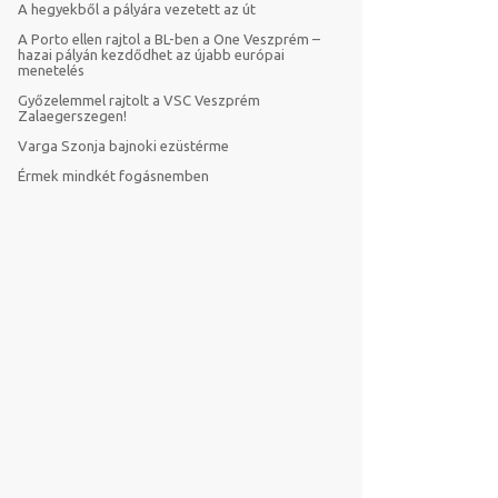
A hegyekből a pályára vezetett az út
A Porto ellen rajtol a BL-ben a One Veszprém –
hazai pályán kezdődhet az újabb európai
menetelés
Győzelemmel rajtolt a VSC Veszprém
Zalaegerszegen!
Varga Szonja bajnoki ezüstérme
Érmek mindkét fogásnemben