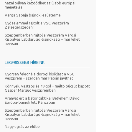
hazai pályán kezdődhet az újabb európai
menetelés
Varga Szonja bajnoki ezüstérme
Győzelemmel rajtolt a VSC Veszprém
Zalaegerszegen!
Szeptemberben rajtol a Veszprém Városi
Kispályás Labdarúgó-bajnokság – már lehet
nevezni
LEGFRISSEBB HÍREINK
Gyorsan feledné a dorogi kisiklást a VSC
Veszprém – szerdán már Pápán javíthat
Könnyek, vastaps és 49 gól – méltó búcsút kapott
Gasper Marguc Veszprémben
Aranyat ért a bátor taktika! Betlehem Dávid
Európa-bajnok lett Párizsban
Szeptemberben rajtol a Veszprém Városi
Kispályás Labdarúgó-bajnokság – már lehet
nevezni
Nagy ugrás az elitbe