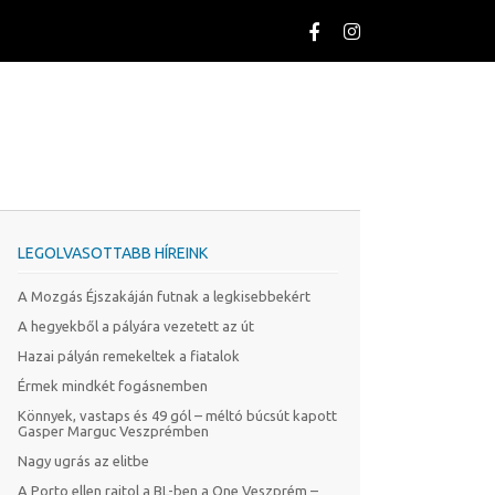
LEGOLVASOTTABB HÍREINK
A Mozgás Éjszakáján futnak a legkisebbekért
A hegyekből a pályára vezetett az út
Hazai pályán remekeltek a fiatalok
Érmek mindkét fogásnemben
Könnyek, vastaps és 49 gól – méltó búcsút kapott
Gasper Marguc Veszprémben
Nagy ugrás az elitbe
A Porto ellen rajtol a BL-ben a One Veszprém –