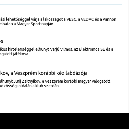
ási lehetőséggel várja a lakosságot a VESC, a VEDAC és a Pannon
mbaton a Magyar Sport napján.
os
ikus hirtelenséggel elhunyt Varjú Vilmos, az Elektromos SE és a
gatott játékosa.
yikov, a Veszprém korábbi kézilabdázója
lhunyt Jurij Zsitnyikov, a Veszprém korábbi magyar válogatott
 közösségi oldalán a klub szerdán.