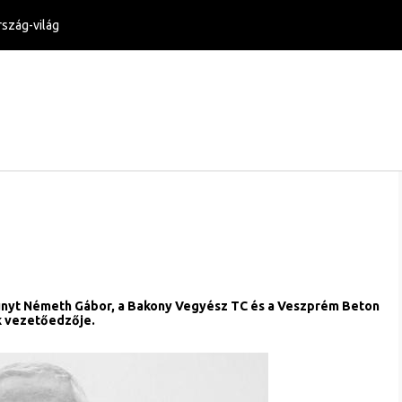
szág-világ
hunyt Németh Gábor, a Bakony Vegyész TC és a Veszprém Beton
k vezetőedzője.