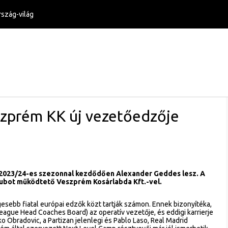
szág-világ
zprém KK új vezetőedzője
 2023/24-es szezonnal kezdődően Alexander Geddes lesz. A
lubot működtető Veszprém Kosárlabda Kft.-vel.
esebb fiatal európai edzők közt tartják számon. Ennek bizonyítéka,
ague Head Coaches Board) az operatív vezetője, és eddigi karrierje
o Obradovic, a Partizan jelenlegi és Pablo Laso, Real Madrid