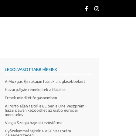
LEGOLVASOTTABB HÍREINK
A Mozgás Éjszakáján futnak a legkisebbekért
Hazai pályán remekeltek a fiatalok
Érmek mindkét fogásnemben
A Porto ellen rajtol a BL-ben a One Veszprém –
hazai pályán kezdődhet az újabb európai
menetelés
Varga Szonja bajnoki ezüstérme
Győzelemmel rajtolt a VSC Veszprém
Zalaegerszegen!