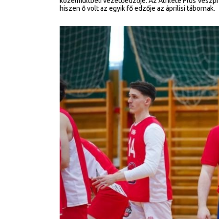
közelmúltbeli vezetőedzője. Az Athlete Plus Veszpré
hiszen ő volt az egyik fő edzője az áprilisi tábornak.