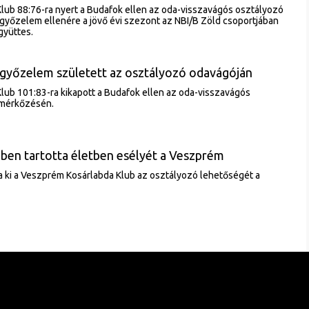
lub 88:76-ra nyert a Budafok ellen az oda-visszavágós osztályozó
 győzelem ellenére a jövő évi szezont az NBI/B Zöld csoportjában
gyüttes.
győzelem született az osztályozó odavágóján
ub 101:83-ra kikapott a Budafok ellen az oda-visszavágós
 mérkőzésén.
en tartotta életben esélyét a Veszprém
a ki a Veszprém Kosárlabda Klub az osztályozó lehetőségét a