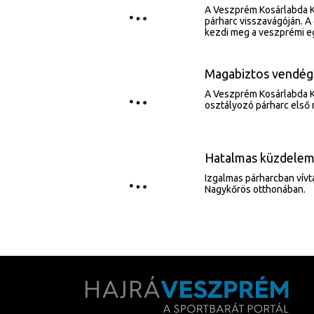
A Veszprém Kosárlabda K
párharc visszavágóján. A
kezdi meg a veszprémi e
Magabiztos vendég
A Veszprém Kosárlabda Kl
osztályozó párharc első
Hatalmas küzdelemb
Izgalmas párharcban vívt
Nagykőrös otthonában.