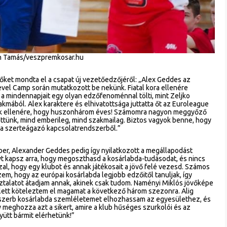
ch Tamás/veszpremkosar.hu
ket mondta el a csapat új vezetőedzőjéről: „Alex Geddes az
evel Camp során mutatkozott be nekünk. Fiatal kora ellenére
 a mindennapjait egy olyan edzőfenoménnal tölti, mint Zeljko
kmából. Alex karaktere és elhivatottsága juttatta őt az Euroleague
nak ellenére, hogy huszonhárom éves! Számomra nagyon meggyőző
töttünk, mind emberileg, mind szakmailag. Biztos vagyok benne, hogy
t a szerteágazó kapcsolatrendszerből.”
ber, Alexander Geddes pedig így nyilatkozott a megállapodást
yt kapsz arra, hogy megoszthasd a kosárlabda-tudásodat, és nincs
l, hogy egy klubot és annak játékosait a jövő felé vezesd. Számos
m, hogy az európai kosárlabda legjobb edzőitől tanuljak, így
talatot átadjam annak, akinek csak tudom. Naményi Miklós jövőképe
ellett köteleztem el magamat a következő három szezonra. Alig
a szerb kosárlabda szemléletemet elhozhassam az egyesülethez, és
meghozza azt a sikert, amire a klub hűséges szurkolói és az
ütt bármit elérhetünk!”