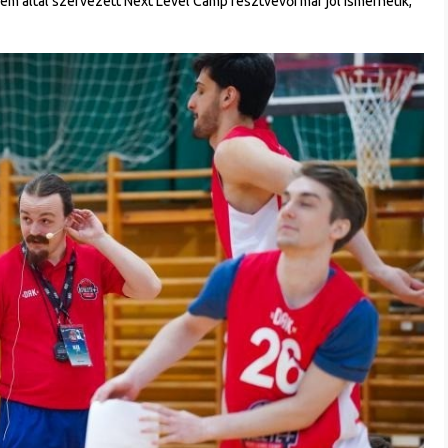
m által szervezett Next Level Camp résztvevői már jól ismerhetik,