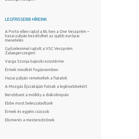
LEGFRISSEBB HÍREINK
A Porto ellen rajtol a BL-ben a One Veszprém –
hazai pályán kezdődhet az újabb európai
menetelés
Győzelemmel rajtolt a VSC Veszprém
Zalaegerszegen!
Varga Szonja bajnoki ezüstérme
Érmek mindkét fogásnemben
Hazai pályán remekeltek a fiatalok
A Mozgás Éjszakáján futnak a legkisebbekért
Berobbant a mölkky a diákolimpián
Ebbe most beleszaladtunk
Érmek és egyéni csúcsok
Elismerés a mesteredzőnek