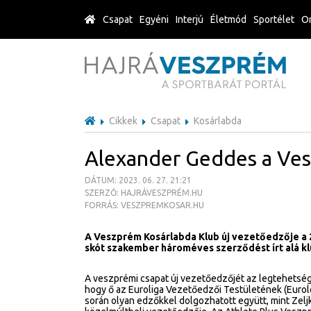
Csapat
Egyéni
Interjú
Életmód
Sportélet
Or
Cikkek
Csapat
Kosárlabda
Alexander Geddes a Ves
DÁTUM: 2023. 06. 27. 21:21
SZERZŐ: HAJRÁVESZPRÉM.HU
FORRÁS: VESZPREMKOSAR.HU
A Veszprém Kosárlabda Klub új vezetőedzője a
skót szakember hároméves szerződést írt alá k
A veszprémi csapat új vezetőedzőjét az legtehetség
hogy ő az Euroliga Vezetőedzői Testületének (Eurole
során olyan edzőkkel dolgozhatott együtt, mint Zeljk