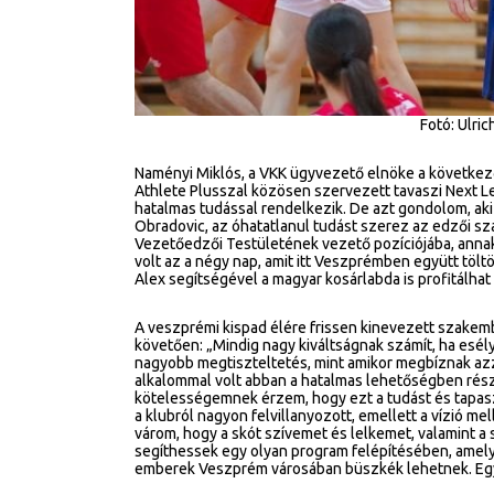
Fotó: Ulri
Naményi Miklós, a VKK ügyvezető elnöke a következő
Athlete Plusszal közösen szervezett tavaszi Next L
hatalmas tudással rendelkezik. De azt gondolom, aki
Obradovic, az óhatatlanul tudást szerez az edzői sza
Vezetőedzői Testületének vezető pozíciójába, an
volt az a négy nap, amit itt Veszprémben együtt töl
Alex segítségével a magyar kosárlabda is profitálha
A veszprémi kispad élére frissen kinevezett szakem
követően: „Mindig nagy kiváltságnak számít, ha esél
nagyobb megtiszteltetés, mint amikor megbíznak azza
alkalommal volt abban a hatalmas lehetőségben része
kötelességemnek érzem, hogy ezt a tudást és tapasz
a klubról nagyon felvillanyozott, emellett a vízió m
várom, hogy a skót szívemet és lelkemet, valamint 
segíthessek egy olyan program felépítésében, amely 
emberek Veszprém városában büszkék lehetnek. Egy