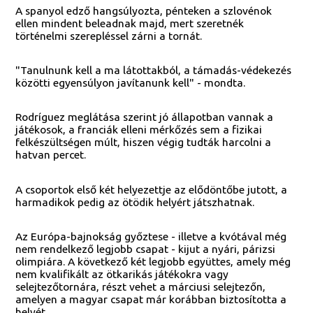
A spanyol edző hangsúlyozta, pénteken a szlovénok
ellen mindent beleadnak majd, mert szeretnék
történelmi szerepléssel zárni a tornát.
"Tanulnunk kell a ma látottakból, a támadás-védekezés
közötti egyensúlyon javítanunk kell" - mondta.
Rodríguez meglátása szerint jó állapotban vannak a
játékosok, a franciák elleni mérkőzés sem a fizikai
felkészültségen múlt, hiszen végig tudták harcolni a
hatvan percet.
A csoportok első két helyezettje az elődöntőbe jutott, a
harmadikok pedig az ötödik helyért játszhatnak.
Az Európa-bajnokság győztese - illetve a kvótával még
nem rendelkező legjobb csapat - kijut a nyári, párizsi
olimpiára. A következő két legjobb együttes, amely még
nem kvalifikált az ötkarikás játékokra vagy
selejtezőtornára, részt vehet a márciusi selejtezőn,
amelyen a magyar csapat már korábban biztosította a
helyét.