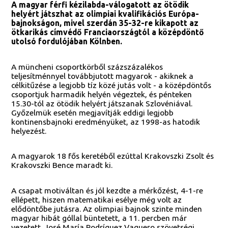
A magyar férfi kézilabda-válogatott az ötödik
helyért játszhat az olimpiai kvalifikációs Európa-
bajnokságon, mivel szerdán 35-32-re kikapott az
ötkarikás címvédő Franciaországtól a középdöntő
utolsó fordulójában Kölnben.
A müncheni csoportkörből százszázalékos
teljesítménnyel továbbjutott magyarok - akiknek a
célkitűzése a legjobb tíz közé jutás volt - a középdöntős
csoportjuk harmadik helyén végeztek, és pénteken
15.30-tól az ötödik helyért játszanak Szlovéniával.
Győzelmük esetén megjavítják eddigi legjobb
kontinensbajnoki eredményüket, az 1998-as hatodik
helyezést.
A magyarok 18 fős keretéből ezúttal Krakovszki Zsolt és
Krakovszki Bence maradt ki.
A csapat motiváltan és jól kezdte a mérkőzést, 4-1-re
ellépett, hiszen matematikai esélye még volt az
elődöntőbe jutásra. Az olimpiai bajnok szinte minden
magyar hibát góllal büntetett, a 11. percben már
vezetett. José María Rodríguez Vaquero szövetségi