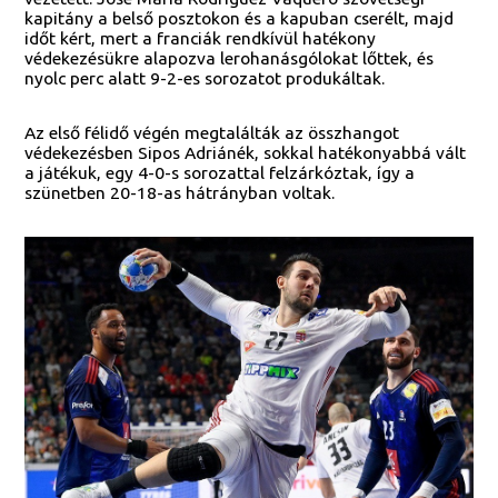
kapitány a belső posztokon és a kapuban cserélt, majd
időt kért, mert a franciák rendkívül hatékony
védekezésükre alapozva lerohanásgólokat lőttek, és
nyolc perc alatt 9-2-es sorozatot produkáltak.
Az első félidő végén megtalálták az összhangot
védekezésben Sipos Adriánék, sokkal hatékonyabbá vált
a játékuk, egy 4-0-s sorozattal felzárkóztak, így a
szünetben 20-18-as hátrányban voltak.