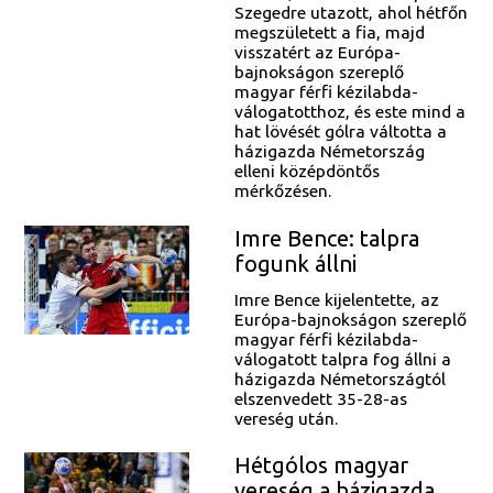
Szegedre utazott, ahol hétfőn
megszületett a fia, majd
visszatért az Európa-
bajnokságon szereplő
magyar férfi kézilabda-
válogatotthoz, és este mind a
hat lövését gólra váltotta a
házigazda Németország
elleni középdöntős
mérkőzésen.
Imre Bence: talpra
fogunk állni
Imre Bence kijelentette, az
Európa-bajnokságon szereplő
magyar férfi kézilabda-
válogatott talpra fog állni a
házigazda Németországtól
elszenvedett 35-28-as
vereség után.
Hétgólos magyar
vereség a házigazda