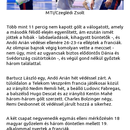
MTI/Czeglédi Zsolt
Több mint 11 percig nem kapott gólt a válogatott, amely
a második félidő elején egyenlített, ám ezután ismét
jöttek a hibák - labdaeladások, kihagyott büntetők -, és
Andó Arián védései ellenére 26-23-ra elléptek a franciák.
Az olimpiai bajnok végig komolyan vette a meccset -
nem úgy, mint az ugyancsak biztos elődöntős Dánia és
Svédország csütörtökön -, és végül gond nélkül győztek
három találattal.
Bartucz László egy, Andó Arián hét védéssel zárt. A
túloldalon a Telekom Veszprém francia játékosai közül
az irányító Nedim Remili hét, a beálló Ludovic Fabregas,
a balszélső Hugo Descat és az irányító Kentin Mahé
három-három gólt szerzett. Charles Bolzinger négy,
Remi Desbonnet öt védéssel járult hozzá a sikerhez.
A két csapat negyvenedik egymás elleni mérkőzésén 18
magyar győzelem és három döntetlen mellett 19.
alkalommal nyertek a franciák.