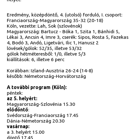
Eredmény, középdöntő, 4. (utolsó) forduló, I. csoport:
Franciaország-Magyarország 35-32 (20-18)
Köln, vezette: Lah, Sok (szlovénok)
Magyarország: Bartucz - Bóka 1, Szita 1, Bánhidi 5,
Lékai 3, Ancsin 4, Imre 3, cserék: Sipos, Rosta 5, Fazekas
4, Bodó 3, Andó, Ligetvári, Ilic 1, Hanusz 2
lövések/gólok: 52/35, illetve 53/32
gólok hétméteresből: 1/0, illetve 5/3
kiállítások: 6, illetve 6 perc
Korábban: Izland-Ausztria 26-24 (14-8)
később: Németország-Horvátország
A további program (Köln):
péntek:
az 5. helyért:
Magyarország-Szlovénia 15.30
elődöntő
:
Svédország-Franciaország 17.45
Dánia-Németország 20.30
vasárnap:
a 3. helyért 15.00
döntő 17.45