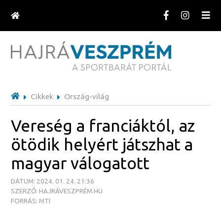
Cikkek
Ország-világ
Vereség a franciáktól, az
ötödik helyért játszhat a
magyar válogatott
DÁTUM: 2024. 01. 24. 21:36
SZERZŐ: HAJRÁVESZPRÉM.HU
FORRÁS: MTI