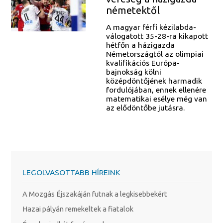
németektől
A magyar férfi kézilabda-
válogatott 35-28-ra kikapott
hétfőn a házigazda
Németországtól az olimpiai
kvalifikációs Európa-
bajnokság kölni
középdöntőjének harmadik
fordulójában, ennek ellenére
matematikai esélye még van
az elődöntőbe jutásra.
LEGOLVASOTTABB HÍREINK
A Mozgás Éjszakáján futnak a legkisebbekért
Hazai pályán remekeltek a fiatalok