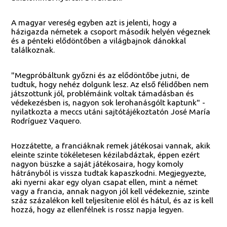
A magyar vereség egyben azt is jelenti, hogy a
házigazda németek a csoport második helyén végeznek
és a pénteki elődöntőben a világbajnok dánokkal
találkoznak.
"Megpróbáltunk győzni és az elődöntőbe jutni, de
tudtuk, hogy nehéz dolgunk lesz. Az első félidőben nem
játszottunk jól, problémáink voltak támadásban és
védekezésben is, nagyon sok lerohanásgólt kaptunk" -
nyilatkozta a meccs utáni sajtótájékoztatón José María
Rodríguez Vaquero.
Hozzátette, a franciáknak remek játékosai vannak, akik
eleinte szinte tökéletesen kézilabdáztak, éppen ezért
nagyon büszke a saját játékosaira, hogy komoly
hátrányból is vissza tudtak kapaszkodni. Megjegyezte,
aki nyerni akar egy olyan csapat ellen, mint a német
vagy a francia, annak nagyon jól kell védekeznie, szinte
száz százalékon kell teljesítenie elöl és hátul, és az is kell
hozzá, hogy az ellenfélnek is rossz napja legyen.