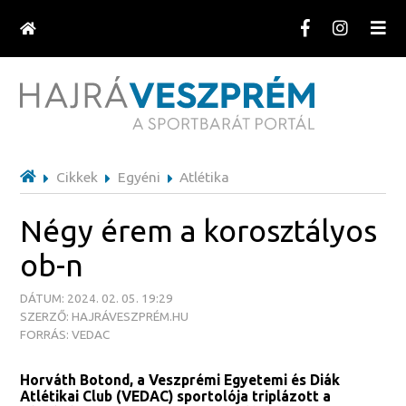
Cikkek
Egyéni
Atlétika
Négy érem a korosztályos
ob-n
DÁTUM: 2024. 02. 05. 19:29
SZERZŐ: HAJRÁVESZPRÉM.HU
FORRÁS: VEDAC
Horváth Botond, a Veszprémi Egyetemi és Diák
Atlétikai Club (VEDAC) sportolója triplázott a