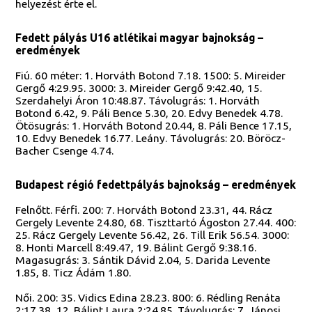
helyezést érte el.
Fedett pályás U16 atlétikai magyar bajnokság –
eredmények
Fiú. 60 méter: 1. Horváth Botond 7.18. 1500: 5. Mireider
Gergő 4:29.95. 3000: 3. Mireider Gergő 9:42.40, 15.
Szerdahelyi Áron 10:48.87. Távolugrás: 1. Horváth
Botond 6.42, 9. Páli Bence 5.30, 20. Edvy Benedek 4.78.
Ötösugrás: 1. Horváth Botond 20.44, 8. Páli Bence 17.15,
10. Edvy Benedek 16.77. Leány. Távolugrás: 20. Böröcz-
Bacher Csenge 4.74.
Budapest régió fedettpályás bajnokság – eredmények
Felnőtt. Férfi. 200: 7. Horváth Botond 23.31, 44. Rácz
Gergely Levente 24.80, 68. Tiszttartó Ágoston 27.44. 400:
25. Rácz Gergely Levente 56.42, 26. Till Erik 56.54. 3000:
8. Honti Marcell 8:49.47, 19. Bálint Gergő 9:38.16.
Magasugrás: 3. Sántik Dávid 2.04, 5. Darida Levente
1.85, 8. Ticz Ádám 1.80.
Női. 200: 35. Vidics Edina 28.23. 800: 6. Rédling Renáta
2:17.38, 12. Bálint Laura 2:24.85. Távolugrás: 7. Jánosi