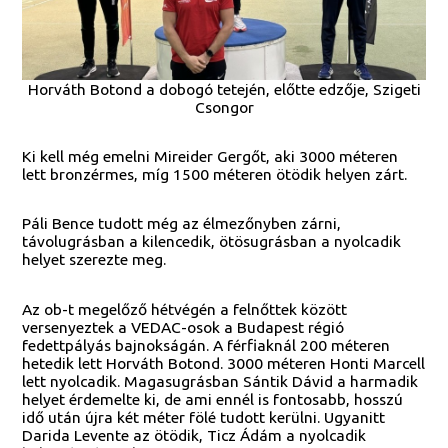
Horváth Botond a dobogó tetején, előtte edzője, Szigeti
Csongor
Ki kell még emelni Mireider Gergőt, aki 3000 méteren
lett bronzérmes, míg 1500 méteren ötödik helyen zárt.
Páli Bence tudott még az élmezőnyben zárni,
távolugrásban a kilencedik, ötösugrásban a nyolcadik
helyet szerezte meg.
Az ob-t megelőző hétvégén a felnőttek között
versenyeztek a VEDAC-osok a Budapest régió
fedettpályás bajnokságán. A férfiaknál 200 méteren
hetedik lett Horváth Botond. 3000 méteren Honti Marcell
lett nyolcadik. Magasugrásban Sántik Dávid a harmadik
helyet érdemelte ki, de ami ennél is fontosabb, hosszú
idő után újra két méter fölé tudott kerülni. Ugyanitt
Darida Levente az ötödik, Ticz Ádám a nyolcadik