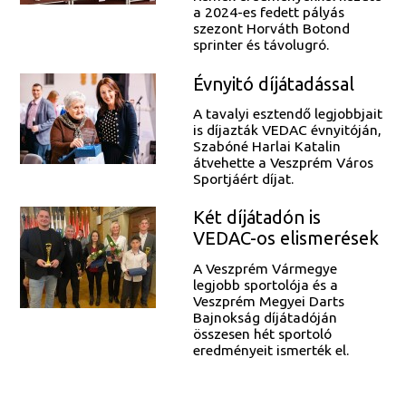
a 2024-es fedett pályás
szezont Horváth Botond
sprinter és távolugró.
Évnyitó díjátadással
A tavalyi esztendő legjobbjait
is díjazták VEDAC évnyitóján,
Szabóné Harlai Katalin
átvehette a Veszprém Város
Sportjáért díjat.
Két díjátadón is
VEDAC-os elismerések
A Veszprém Vármegye
legjobb sportolója és a
Veszprém Megyei Darts
Bajnokság díjátadóján
összesen hét sportoló
eredményeit ismerték el.