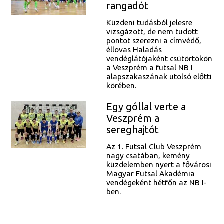
rangadót
Küzdeni tudásból jelesre
vizsgázott, de nem tudott
pontot szerezni a címvédő,
éllovas Haladás
vendéglátójaként csütörtökön
a Veszprém a futsal NB I
alapszakaszának utolsó előtti
körében.
Egy góllal verte a
Veszprém a
sereghajtót
Az 1. Futsal Club Veszprém
nagy csatában, kemény
küzdelemben nyert a fővárosi
Magyar Futsal Akadémia
vendégeként hétfőn az NB I-
ben.