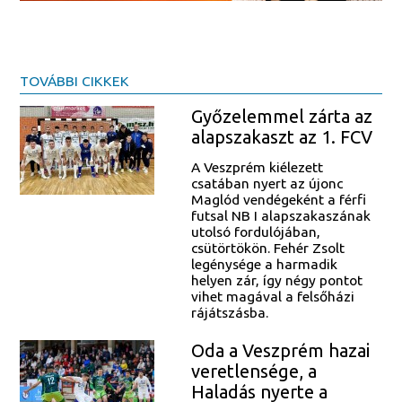
TOVÁBBI CIKKEK
Győzelemmel zárta az
alapszakaszt az 1. FCV
A Veszprém kiélezett
csatában nyert az újonc
Maglód vendégeként a férfi
futsal NB I alapszakaszának
utolsó fordulójában,
csütörtökön. Fehér Zsolt
legénysége a harmadik
helyen zár, így négy pontot
vihet magával a felsőházi
rájátszásba.
Oda a Veszprém hazai
veretlensége, a
Haladás nyerte a