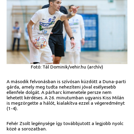
Fotó: Tál Dominik/vehir.hu (archív)
A második felvonásban is szívósan küzdött a Duna-parti
gárda, amely meg tudta nehezíteni jóval esélyesebb
ellenfele dolgát. A párharc kimenetele persze nem
lehetett kérdéses. A 26. minutumban ugyanis Kiss Milán
is megzörgette a hálót, kialakítva ezzel a végeredményt
(1-4).
Fehér Zsolt legénysége így továbbjutott a legjobb nyolc
közé a sorozatban.