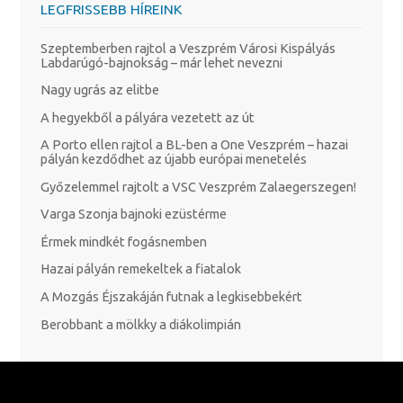
LEGFRISSEBB HÍREINK
Szeptemberben rajtol a Veszprém Városi Kispályás
Labdarúgó-bajnokság – már lehet nevezni
Nagy ugrás az elitbe
A hegyekből a pályára vezetett az út
A Porto ellen rajtol a BL-ben a One Veszprém – hazai
pályán kezdődhet az újabb európai menetelés
Győzelemmel rajtolt a VSC Veszprém Zalaegerszegen!
Varga Szonja bajnoki ezüstérme
Érmek mindkét fogásnemben
Hazai pályán remekeltek a fiatalok
A Mozgás Éjszakáján futnak a legkisebbekért
Berobbant a mölkky a diákolimpián