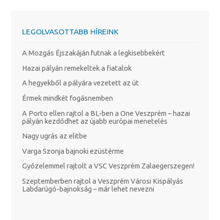
LEGOLVASOTTABB HÍREINK
A Mozgás Éjszakáján futnak a legkisebbekért
Hazai pályán remekeltek a fiatalok
A hegyekből a pályára vezetett az út
Érmek mindkét fogásnemben
A Porto ellen rajtol a BL-ben a One Veszprém – hazai
pályán kezdődhet az újabb európai menetelés
Nagy ugrás az elitbe
Varga Szonja bajnoki ezüstérme
Győzelemmel rajtolt a VSC Veszprém Zalaegerszegen!
Szeptemberben rajtol a Veszprém Városi Kispályás
Labdarúgó-bajnokság – már lehet nevezni