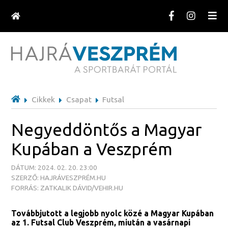
Cikkek
Csapat
Futsal
Negyeddöntős a Magyar
Kupában a Veszprém
DÁTUM: 2024. 02. 20. 23:00
SZERZŐ: HAJRÁVESZPRÉM.HU
FORRÁS: ZATKALIK DÁVID/VEHIR.HU
Továbbjutott a legjobb nyolc közé a Magyar Kupában
az 1. Futsal Club Veszprém, miután a vasárnapi