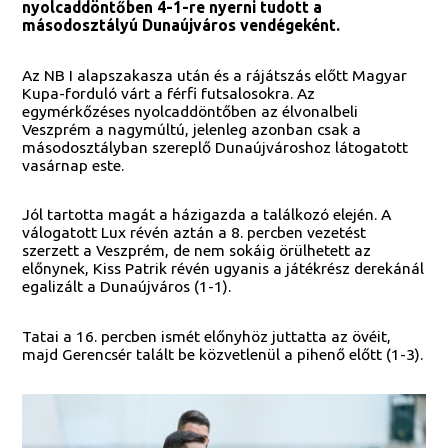
nyolcaddöntőben 4-1-re nyerni tudott a
másodosztályú Dunaújváros vendégeként.
Az NB I alapszakasza után és a rájátszás előtt Magyar
Kupa-forduló várt a férfi futsalosokra. Az
egymérkőzéses nyolcaddöntőben az élvonalbeli
Veszprém a nagymúltú, jelenleg azonban csak a
másodosztályban szereplő Dunaújvároshoz látogatott
vasárnap este.
Jól tartotta magát a házigazda a találkozó elején. A
válogatott Lux révén aztán a 8. percben vezetést
szerzett a Veszprém, de nem sokáig örülhetett az
előnynek, Kiss Patrik révén ugyanis a játékrész derekánál
egalizált a Dunaújváros (1-1).
Tatai a 16. percben ismét előnyhöz juttatta az övéit,
majd Gerencsér talált be közvetlenül a pihenő előtt (1-3).