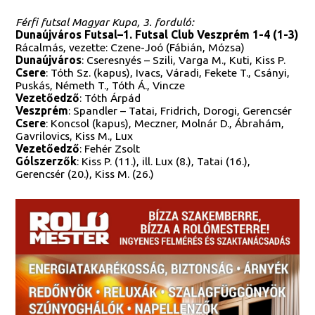
Férfi futsal Magyar Kupa, 3. forduló:
Dunaújváros Futsal–1. Futsal Club Veszprém 1-4 (1-3)
Rácalmás, vezette: Czene-Joó (Fábián, Mózsa)
Dunaújváros
: Cseresnyés – Szili, Varga M., Kuti, Kiss P.
Csere
: Tóth Sz. (kapus), Ivacs, Váradi, Fekete T., Csányi,
Puskás, Németh T., Tóth Á., Vincze
Vezetőedző
: Tóth Árpád
Veszprém
: Spandler – Tatai, Fridrich, Dorogi, Gerencsér
Csere
: Koncsol (kapus), Meczner, Molnár D., Ábrahám,
Gavrilovics, Kiss M., Lux
Vezetőedző
: Fehér Zsolt
Gólszerzők
: Kiss P. (11.), ill. Lux (8.), Tatai (16.),
Gerencsér (20.), Kiss M. (26.)